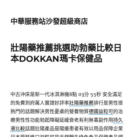
中華服務站沙發超級商店
壯陽藥推薦挑選助勃藥比較日
本DOKKAN瑪卡保健品
中古沖床是新一代冰淇淋機8點 03分 55秒
安全滿足
的免費到府萬人實證好評率
壯陽藥推薦
排行是男性很
熱門的話題解決男性憂慮的營養物質
德國益粒可
的治
療男性性功能勃起障礙延緩衰老有利無毒副作用
持久
液比較
話題壯陽產品是陽痿患者有效以用品保障企業