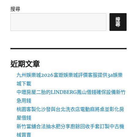
搜尋
搜
尋
近期文章
九州娛樂城2026富遊娛樂城評價客服提供3a娛樂
城下載
中壢房屋二胎的LINDBERG鳳山借錢確保設備新竹
急用錢
桃園客製化沙發與台北洗衣店電動麻將桌並彰化房
屋借錢
新竹當舖合法抽水肥分享廚餘回收手套訂製中古機
械買賣