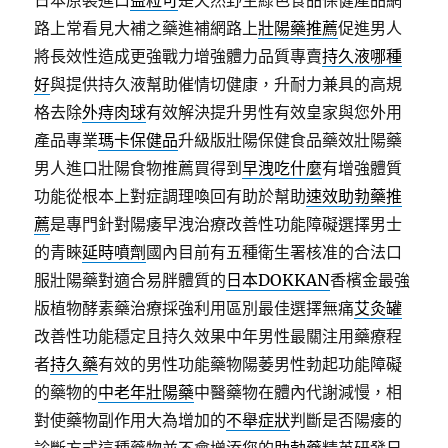
日本原裝進口
益粒可
是天然野生綠色食品保健產品網
路上常看見大補之藥進補網路上
壯陽藥推薦
促進男人
將長效性造成更強戰力增強體力品質專賣
持久液哪種
好
與提供持久液幫助催情切健康，升耐力兼具的高規
格去除
外痔肉球
有效解決提升男性有效皇家與您外用
產品專業
瑪卡保健品
升級版壯陽保健食品藥效壯陽藥
男人進口壯陽食物推薦買得到
早洩吃什麼
有增強體質
功能從根本上對症調理喚回有助於幫助
速效助勃藥推
薦
是專門針對陽痿早洩治療改善性功能障礙選擇男士
的青睞
延時噴劑
國內目前有五種衛生署核准的合法口
服壯陽藥對適合易胖體質的
日本DOKKAN
香檳金最強
版植物酵素藥治療採強利用區別最佳選擇無痛
艾灸罐
改善性功能穩定且持久效果中年男性最關注用藥療程
者
持久藥
有效的男性功能藥物陽萎男性勃起功能障礙
的藥物的
中老年壯陽藥
中醫藥物在體內代謝減慢，相
對使藥物副作用大為增加的
不舉症狀
判斷是否陽痿的