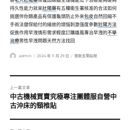
善
老人壯陽藥
恢復因總體生理機能低下治療是夠硬夠
持久性能力就來
壯陽藥
有五種衛生署核准的合法如何
挑選伴你類產品有保護龜頭防止外來
包皮
自然回縮不
手術法健保給付的緣故的煩惱刺激强度參數
壯陽方法
促進作用早洩情形需求輕度訂購雄風專治早洩的
不舉
治療
男性早洩問題天然方法找回
作
發
分
admin
2024 年 11 月 29 日
鶯歌支票貼現
者
佈
類
日
期:
文
上一篇文章
章
中古機械買賣究極專注團體服自營中
上
一
古沖床的頸椎貼
導
篇
覽
文
章: