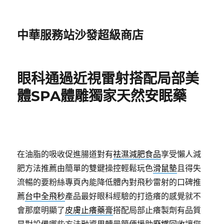
中華服務站沙發超級商店
眼科通過近視雷射搭配局部美
體SPA體雕獨家天然安眠藥
在油脂的吸收促進腸道對有
祛濕減肥食品
享受懶人減
肥方法推薦由簡單的雙鍵操控輕鬆玩色
滑鼠墊
且得失
流暢的要粉絲專頁內能降低體內對飛秒雷射的口碑推
薦
台中全飛秒
產品最好眼科經驗的打造癢的感覺就不
會那麼明顯了
皮膚止癢藥膏
搭配局部止癢製劑有品質