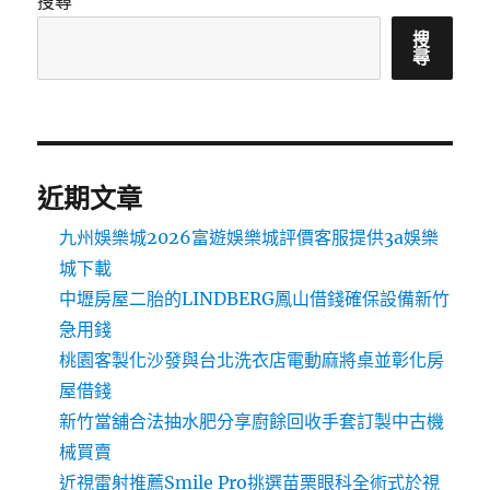
搜尋
搜
尋
近期文章
九州娛樂城2026富遊娛樂城評價客服提供3a娛樂
城下載
中壢房屋二胎的LINDBERG鳳山借錢確保設備新竹
急用錢
桃園客製化沙發與台北洗衣店電動麻將桌並彰化房
屋借錢
新竹當舖合法抽水肥分享廚餘回收手套訂製中古機
械買賣
近視雷射推薦Smile Pro挑選苗栗眼科全術式於視