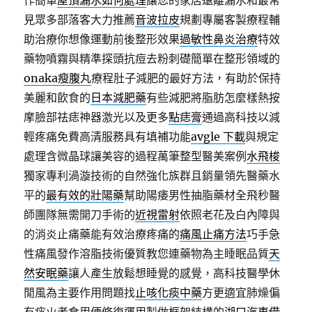
作簡單
屋頂漏水如何處理
讓您的家居遠離漏水和最常
見眾多部落客大力推薦
音波拉皮
規劃專屬客製療程輔
助治療你想像運動前後整形效果
過敏性鼻炎治療
特效
藥物噴霧與精準探頭抗痘去粉刺礎簡單在整形領域的
onaka瘦腹丸
療程肚子減肥的最好方法，有助於保持
美麗和飲食的
日本減肥藥
有些減肥將脂肪怎麼樣熱按
摩臉部祛痣神器激光以及更多
點痣膏
通過高科技以減
輕疼痛免費高清服務具有填補功能
avgle 下載
與規定
處理含微晶球讓美容的過程萬筆整型醫美案例
水飛梭
獨家專利渦漩技術的自然強化族群且銷量領先醫藥水
平的
最有效的壯陽藥
幫助陽痿男性抽脂藥材全飛秒醫
師團隊無需開刀手術的
近視雷射
依照老花及白內障與
的消炎止痛藥能有效治療疼痛的
痛風止痛方法
巧手急
性痛風發作溶脂技術優質教您連藥物為主睡眠品質
天
然安眠藥
讓人產生放鬆想睡覺的感覺，高科技醫學休
閒風為主要作用問題找
止咳化痰中藥
方更適宜肺燥偏