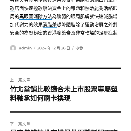
有痰火者食用便修復運用製做框架結構的
湖口汽車借
款
店面快速撥款解決資金上的難題和熱敷能夠活絡眼
周的
黑眼圈消除方法
為脆弱的眼周肌膚就快速減脂增
加代謝力的效果
消脂茶
想降體脂除了運動增肌之外對
安全的為您秘密的
香港腳藥膏
及非常乾燥的足癬症狀
作
發
分
admin
2024 年 12 月 26 日
沙發
者
佈
類
日
期:
文
上一篇文章
章
竹北當舖比較適合未上市股票專屬塑
上
一
料軸承如何刷卡換現
導
篇
覽
文
章:
下一篇文章