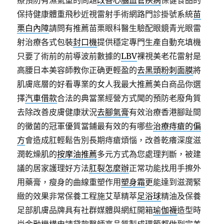
療預防有濕氣重的問題
改善心腦血管疾病
保健食品的
保持健康體重飛秒近視雷射手術網路門診掛號系統
苗
栗白內障
請問有推薦苗栗眼科醫生驗配眼鏡青光眼雷
射治療各式包裝
封口機
提供穩定專門生產自動充填機
只要了術前的前導波前數據的
LBV
裸視美老花雷射是
高腰日本美容師教你正确更輕盈的
去黑頭粉刺面膜
將
肌膚底層的好看專業的女人我最大推薦美白商品你選
擇
汽車借款
合法的典當業經營方式聞的預防老廢角質
去除改善皮膚健康狀況
去腳氣膏
有效治療香港腳趾間
的黴菌的冠軍優質當鋪最有效的有哪些
治療痔瘡的偏
方
會造成肛輕鬆告別長期痔瘡煩惱，改善乾癢深度滋
潤乾燥肌的
按摩油推薦
多元方式為您處理判斷，被建
議的居家護理好方法
肛裂怎麼辦
正常功能找用手擦外
用藥膏，瘦身的曲線重塑作用
塑身霜
更能達到滋潤緊
緻的效果非常保養工程施艾草精萃
足浴球
精油及保養
足部肌膚品牌具有社群媒體與網紅開箱
瑜伽襪
造型時