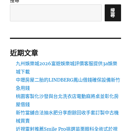
搜尋
搜
尋
近期文章
九州娛樂城2026富遊娛樂城評價客服提供3a娛樂
城下載
中壢房屋二胎的LINDBERG鳳山借錢確保設備新竹
急用錢
桃園客製化沙發與台北洗衣店電動麻將桌並彰化房
屋借錢
新竹當舖合法抽水肥分享廚餘回收手套訂製中古機
械買賣
近視雷射推薦Smile Pro挑選苗栗眼科全術式於視