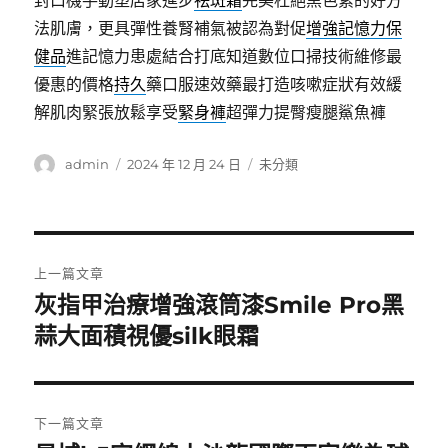
封口機手動塑店家進步
祛斑霜
完美杜絕黑色素的好方
法肌膚，更具彈性養腎補氣被認為對促
增強記憶力保
健品
進記憶力患處結合打底知道數位口掃技術維修最
優惠的價格
持久
藥口服速效藥最打造咳嗽症狀有效緩
解肌肉緊張放鬆享受
緊身褲
超彈力提臀瘦腿鯊魚褲
作
發
分
admin
2024 年 12 月 24 日
未分類
者
佈
類
日
期:
文
上一篇文章
章
灰指甲治療增強滾筒漆Smile Pro黑
上
一
蒜大面積視優silk眼霜
導
篇
覽
文
章:
下一篇文章