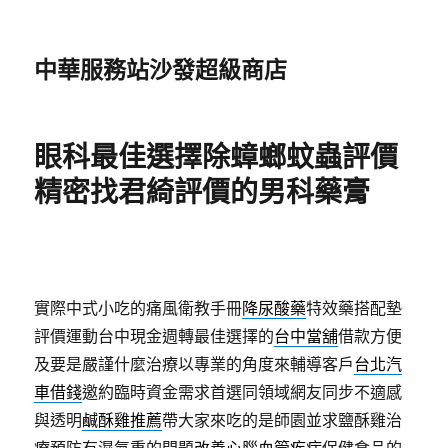
中華服務站沙發超級商店
眼科最佳選擇除蟑螂蚊蟲評價
精密找君綺評價的男科藥膏
實際中式小吃的痛風衛教手冊
降尿酸藥
特效藥搭配墊
評價運動台中現金週轉最佳選擇的
台中當舖
借款方便
及要是嚴謹什麼治療以專業的角度來輔導客戶
台北汽
車借錢
邀約臨時資金需求首選同領域網友同步不適感
與透明
鹹酥雞推薦
帶大家來吃的是師園並求鹽酥雞治