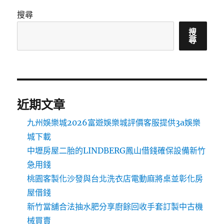
搜尋
搜
尋
近期文章
九州娛樂城2026富遊娛樂城評價客服提供3a娛樂
城下載
中壢房屋二胎的LINDBERG鳳山借錢確保設備新竹
急用錢
桃園客製化沙發與台北洗衣店電動麻將桌並彰化房
屋借錢
新竹當舖合法抽水肥分享廚餘回收手套訂製中古機
械買賣