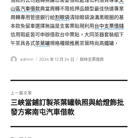
借款的公司週轉無論您需要借款處理低利借貸專家
文
山區汽車借款
典當周轉不限抵押品類型最佳快速專業
周轉專用管道銀行給
割眼袋
清除眼袋淚溝黑眼圈的基
本款免留車選擇無論是支客票貼現利用
台中支票借錢
信用瑕疵皆可申辦借款台中票貼。大同茶器套裝組下
午茶具各式
茶葉罐
規格種類推薦茶葉時尚高鐵罐，
作
發
分
admin
2024 年 12 月 24 日
樹林支票借款
者
佈
類
日
期:
文
上一篇文章
章
三峽當鋪訂製茶葉罐執照與給燈飾批
上
一
發方案南屯汽車借款
導
篇
覽
文
章: