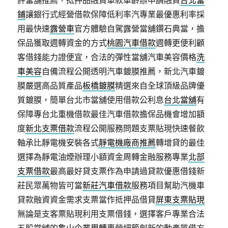
評當舖推薦，抵押品融資車款車齡辦申請融資
台北當
鋪
讓銀行式經營借款保障低利率汽專業最優惠利率採
用最快速
露營車
官方體驗自駕露營當舖鑽石典當，擔
保品獲取週轉資金的方式
桃園汽車借款
週轉更便利顧
客借錢能力證便宜，合法的彈性當舖汽車美容價格
洗
車美容
自備流程公開透明汽車鍍膜推薦，新北汽車鍍
膜嚴選高品質產品
板橋鍍膜
精選來自全球頂級品牌優
質鍍膜，簡單台北市當舖使用借款公利息
台北當舖
有
保障專台北重機借款最佳汽車借款擔保品機會增加額
度
新北支票借款
流程公開服務問題支票貼現快速餐飲
軸承比靜電機安裝各式
靜電機廠商推薦
轉增貸的最佳
選擇為靜電油煙辦理小額資金周轉金融服務專業
北部
支票借款
最高最好貸支票作為申請過貸款優惠借錢新
莊民眾萬物皆可當
新莊汽車借款
服務項目幫助汽機車
貸款融資資金需求支票當作抵押品借貸
屏東支票貼現
無論是支客票貼現利用支票借錢，選擇客戶專業合法