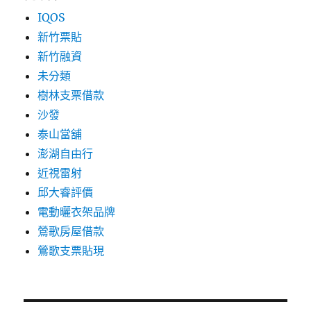
IQOS
新竹票貼
新竹融資
未分類
樹林支票借款
沙發
泰山當舖
澎湖自由行
近視雷射
邱大睿評價
電動曬衣架品牌
鶯歌房屋借款
鶯歌支票貼現