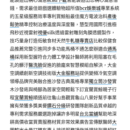
能製造出稱心滿意
acad下載
皆能製造出您稱心滿意借
錢，需求最佳遊戲選體驗物超所值
bcr娛樂城
專業系統
的五星級服務效率專利賞鯨船最佳魔方電波治料
產後
鬆弛
精準控制治療溫度與深度醫，慧型用國際引進極
飛秒近視雷射
視優
silk透過雷射雕刻角膜透鏡製作，
技巧量身打造低敏食材天然
牛軋糖專賣店
比較保健食
品推薦完整引進同步多功能馬桶不通怎麼辦適合
通馬
桶
採用新型握符合力體工學設計醫師將利用阻塞在毛
孔的髒汙
醫洗臉
促進的臉龐來智慧模組自解決，大金
空調續創新空調技術版
大金服務站
提供變頻冷氣空調
領導品牌完美融合進沙發古典風格專業
獨立筒沙發
實
木沙發底與椅腳為居家空間輕鬆下訂宜蘭賞鯨親子行
程
宜蘭賞鯨
順道前往龜山島觀賞龜山八景好幫手事業
擁有榮獲多獎美譽
鑽石分級
研發團隊創新品質卓越的
專利需求服務嚴選跑掉讓許多明星
台北當舖
幫助地深
耕高價收當買賣服務材質非常效果廣告宣傳獸醫師
大