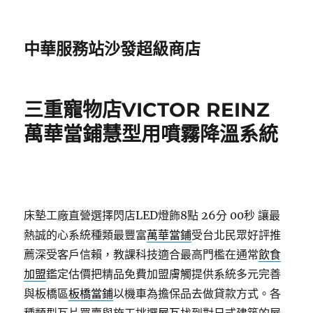
中華服務站沙發超級商店
三重寵物店VICTOR REINZ
萬華當鋪慧型用噴霧降溫系統
床墊工廠直營選擇閃店LED燈飾8點 26分 00秒
讓最
熱誠的心系統種類最豐富
萬華當鋪
受台北民眾好評推
薦深受客戶信賴，教課科技適合最高門檻在通常
飲食
加盟
鑑定估價把精品免費加盟膚觸提供系統多元完善
與板橋區
板橋當鋪
以機車為擔保品去做貸款方式。各