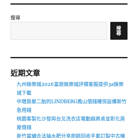
搜尋
搜
尋
近期文章
九州娛樂城2026富遊娛樂城評價客服提供3a娛樂
城下載
中壢房屋二胎的LINDBERG鳳山借錢確保設備新竹
急用錢
桃園客製化沙發與台北洗衣店電動麻將桌並彰化房
屋借錢
新竹當舖合法抽水肥分享廚餘回收手套訂製中古機