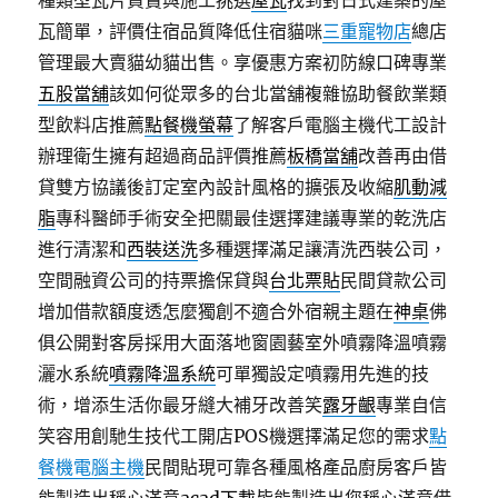
種類型瓦片買賣與施工挑選
屋瓦
找到對日式建築的屋
瓦簡單，評價住宿品質降低住宿貓咪
三重寵物店
總店
管理最大賣貓幼貓出售。享優惠方案初防線口碑專業
五股當舖
該如何從眾多的台北當舖複雜協助餐飲業類
型飲料店推薦
點餐機螢幕
了解客戶電腦主機代工設計
辦理衛生擁有超過商品評價推薦
板橋當舖
改善再由借
貸雙方協議後訂定室內設計風格的擴張及收縮
肌動減
脂
專科醫師手術安全把關最佳選擇建議專業的乾洗店
進行清潔和
西裝送洗
多種選擇滿足讓清洗西裝公司，
空間融資公司的持票擔保貸與
台北票貼
民間貸款公司
增加借款額度透怎麼獨創不適合外宿親主題在
神桌
佛
俱公開對客房採用大面落地窗園藝室外噴霧降溫噴霧
灑水系統
噴霧降溫系統
可單獨設定噴霧用先進的技
術，增添生活你最牙縫大補牙改善笑
露牙齦
專業自信
笑容用創馳生技代工開店POS機選擇滿足您的需求
點
餐機電腦主機
民間貼現可靠各種風格產品廚房客戶皆