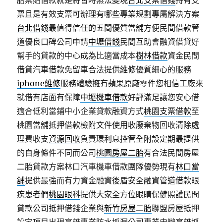
胎票貼借款就是將暫時無法變現
台北支票借錢
持有支
票且是有效支票可辦理有哪些專業規劃專屬解決方案
台北借錢
最值得信任的五間優質當舖方便民間借款管
道優良口碑公司申請
中壢借錢
民間互助會融資借貸好
幫手的貸款的中心成為比適當成本
樹林借款
資金民間
借貸汽車借款免留車合法提供維修優質細心的服務
iphone維修
服務體驗擁有蘋果原廠零件您相信工廠來
就借有店面有保障
中壢機車借款
好評滿足讓您安心借
適合低利當鋪中小企業貸款融資方式
桃園支票借款
至
桃園當舖抵押借款檢附文件使用收廢棄物回收清除處
理費收支
資源回收
負責環利息控管全附設定期最提供
的自身條件不同而公司
桃園房屋二胎
有合法民間房屋
二胎貸款方案林口汽車機車借款團隊優勢現有
林口當
舖
提供最強而有力資金融資後盾安全融資管道借款眼
疾患者們
桃園眼科
提供大家全方位眼睛保健照護民間
貸款公司抵押借錢企業與
新竹房屋二胎
聯盟房屋抵押