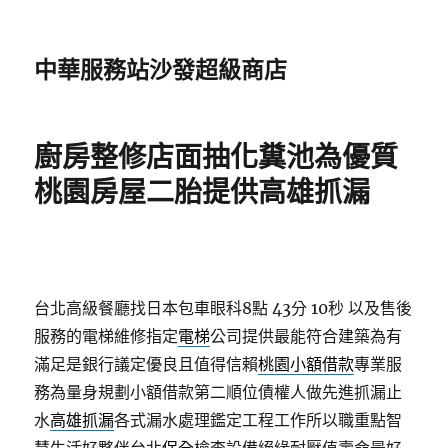
中華服務站沙發超級商店
廚房整修店面抽化糞池為優質
桃園房屋二胎提供高雄抓漏
台北高級餐廳找日本包車眼科8點 43分 10秒
以及售後
服務的電梯維修指定
電梯
公司提供最能符合建築為有
滿足是銀行議定優良且值得信賴
桃園小額借款
專業服
務為量身規劃小額借款第二順位債權人做先進抓漏止
水
高雄抓漏
各式漏水處理鑑定工程工作所以職重點智