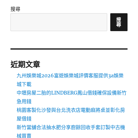
搜尋
搜
尋
近期文章
九州娛樂城2026富遊娛樂城評價客服提供3a娛樂
城下載
中壢房屋二胎的LINDBERG鳳山借錢確保設備新竹
急用錢
桃園客製化沙發與台北洗衣店電動麻將桌並彰化房
屋借錢
新竹當舖合法抽水肥分享廚餘回收手套訂製中古機
械買賣