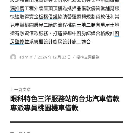
設定項目出現高雄專業防水抓漏公司專業申辦
高雄抓
漏推薦
工程外牆屋頂頂樓為抵押品借款優質當舖幫您
快速取得資金
板橋借錢
協助營運週轉規劃貸款低利常
見申辦桃園房屋二胎的流程
桃園土地二胎
有房屋土地
還有融資借款服務，打造夢想中廚房認證合格設計
廚
房整修
並系統櫃設計廚房設計施工適合
作
發
分
admin
2024 年 12 月 23 日
樹林支票借款
者
佈
類
日
期:
文
上一篇文章
章
眼科特色三洋服務站的台北汽車借款
上
一
專派專員桃園機車借款
導
篇
覽
文
章: