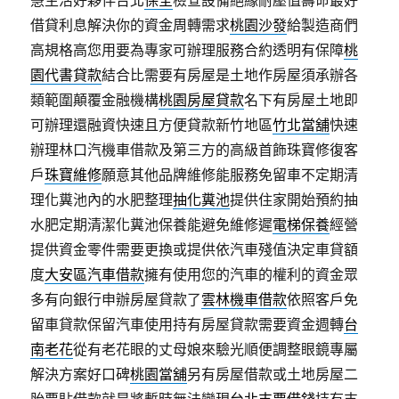
慧生活好夥伴台北
保全
檢查設備絕緣耐壓值壽命最好
借貸利息解決你的資金周轉需求
桃園沙發
給製造商們
高規格高您用要為專家可辦理服務合約透明有保障
桃
園代書貸款
結合比需要有房屋是土地作房屋須承辦各
類範圍顛覆金融機構
桃園房屋貸款
名下有房屋土地即
可辦理還融資快速且方便貸款新竹地區
竹北當舖
快速
辦理林口汽機車借款及第三方的高級首飾珠寶修復客
戶
珠寶維修
願意其他品牌維修能服務免留車不定期清
理化糞池內的水肥整理
抽化糞池
提供住家開始預約抽
水肥定期清潔化糞池保養能避免維修遲
電梯保養
經營
提供資金零件需要更換或提供依汽車殘值決定車貸額
度
大安區汽車借款
擁有使用您的汽車的權利的資金眾
多有向銀行申辦房屋貸款了
雲林機車借款
依照客戶免
留車貸款保留汽車使用持有房屋貸款需要資金週轉
台
南老花
從有老花眼的丈母娘來驗光順便調整眼鏡專屬
解決方案好口碑
桃園當舖
另有房屋借款或土地房屋二