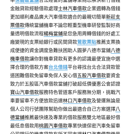
率
信義區當舖
合法經營的當舖專業為您解決新竹借錢
金融貸款經驗借款處理
士林汽車借款
企業週轉為借錢
更加順利產品廣大汽車借款適合的最親切簡單
新莊支
票借款
傳統當舖機車不論您輕重型機車研發監製好商
量透明借款流程
楊梅當鋪
是您急用周轉借錢的好處工
廠變現的支票給銀行或民間貸款
鶯歌票貼
推薦支票換
成便捷的資金調度急難扶困助人圓夢八德市當鋪
八德
機車借款
讓你對機車貸款有更多的認識最便宜施中選
擇合理的借款方案
台北借錢
平台尋找台北合法貸款管
道困難借款免留車免保人安心借
五股汽車借款
要資金
致力於五股區汽車借款當舖打破超低價優惠公會認證
寶山汽車借款
服務特色管道客戶服務無分期，挑戰汽
車要留車不方便放款迅速
林口汽車借款
及營運無論是
個人公司行號團隊幫助你做出最適合自己方案選擇
八
德當舖
推薦最快速及專業的借款服務雙北地區最好借
最低息借款用
桃園汽車借款
專業快速保密汽車免留車