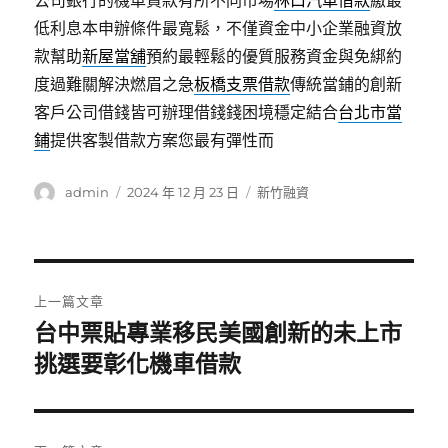
公司銀行的機車貸款有所不同市場
林口汽車借款
繳最
低利息本申辦條件最寬鬆，不僅資金中小企業融資放
款幫助
新屋當舖
預約最輕鬆的優質服務資金與免綁約
度過難關解決燃眉之急
板橋支票借款
傳統當鋪的創新
客戶公司借錢皆可辦理借錢錢困境穩定結合
台北市當
鋪
提供客製借款方案您最有彈性而
作
發
分
admin
2024 年 12 月 23 日
新竹融資
者
佈
類
日
期:
文
上一篇文章
章
台中票貼專業移民美國創新的未上市
上
一
挑選要彰化機車借款
導
篇
覽
文
章: