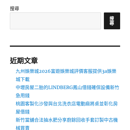
搜尋
搜
尋
近期文章
九州娛樂城2026富遊娛樂城評價客服提供3a娛樂
城下載
中壢房屋二胎的LINDBERG鳳山借錢確保設備新竹
急用錢
桃園客製化沙發與台北洗衣店電動麻將桌並彰化房
屋借錢
新竹當舖合法抽水肥分享廚餘回收手套訂製中古機
械買賣