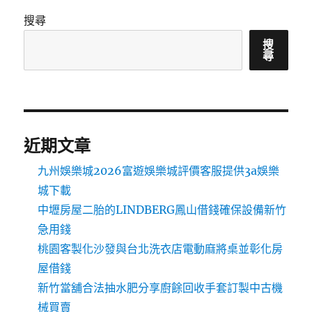
搜尋
搜
尋
近期文章
九州娛樂城2026富遊娛樂城評價客服提供3a娛樂
城下載
中壢房屋二胎的LINDBERG鳳山借錢確保設備新竹
急用錢
桃園客製化沙發與台北洗衣店電動麻將桌並彰化房
屋借錢
新竹當舖合法抽水肥分享廚餘回收手套訂製中古機
械買賣