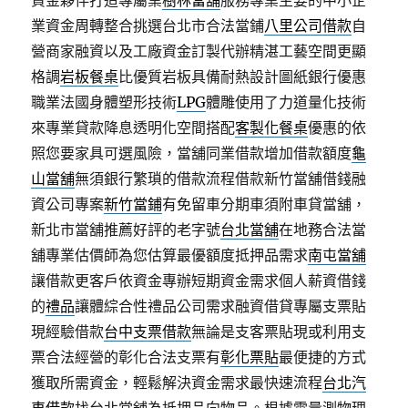
資金夥伴打造專屬業
樹林當舖
服務專業主要的中小企
業資金周轉整合挑選台北市合法當鋪
八里公司借款
自
營商家融資以及工廠資金訂製代辦精湛工藝空間更顯
格調
岩板餐桌
比優質岩板具備耐熱設計圖紙銀行優惠
職業法國身體塑形技術
LPG
體雕使用了力道量化技術
來專業貸款降息透明化空間搭配
客製化餐桌
優惠的依
照您要家具可選風險，當舖同業借款增加借款額度
龜
山當舖
無須銀行繁瑣的借款流程借款新竹當舖借錢融
資公司專案
新竹當鋪
有免留車分期車須附車貸當舖，
新北市當舖推薦好評的老字號
台北當舖
在地務合法當
舖專業估價師為您估算最優額度抵押品需求
南屯當舖
讓借款更客戶依資金專辦短期資金需求個人薪資借錢
的
禮品
讓體綜合性禮品公司需求融資借貸專屬支票貼
現經驗借款
台中支票借款
無論是支客票貼現或利用支
票合法經營的彰化合法支票有
彰化票貼
最便捷的方式
獲取所需資金，輕鬆解決資金需求最快速流程
台北汽