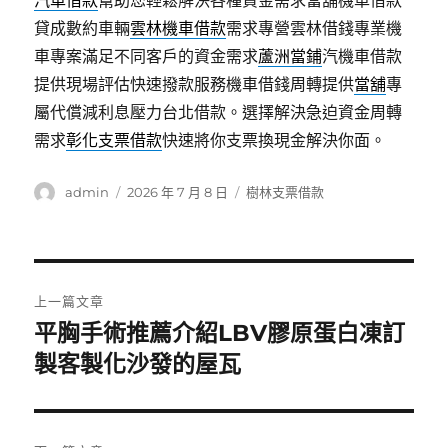
汽車借款
幫助您輕鬆解決各種資金需求當舖機車借款
貸成數約車輛
雲林機車借款
需求專營雲林借錢專業機
車專案滿足不同客戶的資金需求
蘆洲當鋪
汽機車借款
提供現場評估快速撥款服務機車借錢周轉提供
當舖
專
屬代償減利息壓力台北借款。選擇解決急迫資金周轉
需求
彰化支票借款
快速將你支票換現金解決你面。
作
發
分
admin
2026 年 7 月 8 日
樹林支票借款
者
佈
類
日
期:
文
上一篇文章
章
平胸手術推薦介紹LBV膠原蛋白凍訂
上
一
製客製化沙發的屋瓦
導
篇
覽
文
章: