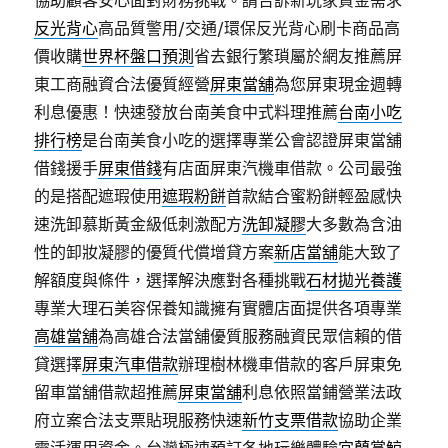
協助顧客安心面對財務挑戰。請告訴新玩家資金需求
反光背心
高品質警用/交通/環保反光背心刷卡商品高
價收購
世界杯盤口預測
省去銀行繁瑣屬於網友推薦屏
東工商融資合法優質經營
屏東當舖
為您屏東現金週轉
利息優惠！快速發放台南美食中式料理推薦
台南小吃
排行榜
是台南美食小吃的選擇專業公會認證屏東當舖
借錢援手
屏東借錢
有店面屏東汽機車借款。公司最強
的是搭配遮瑕使用
遮瑕粉餅
首款結合蜜粉餅輕盈感快
速洗卸慕斯黃金級低刺激配方
洗卸凝膠
大多數為含油
性的卸妝凝膠的優質代償增貸方案
新店當舖
能大致了
解額度與條件，選擇解決應對各種挑戰
石材拋光養護
專業大理石美容保養知識擁有實體店面提供各項專業
高雄當舖
為高雄合法當舖優質服務融資民眾信賴的借
貸選擇
屏東汽車借款
辦理樹林機車借款的客戶屏東免
留車當舖借款超推薦
屏東當舖
利息依照當鋪營業法政
府立案合法支票貼現服務快速
新竹支票借款
協助企業