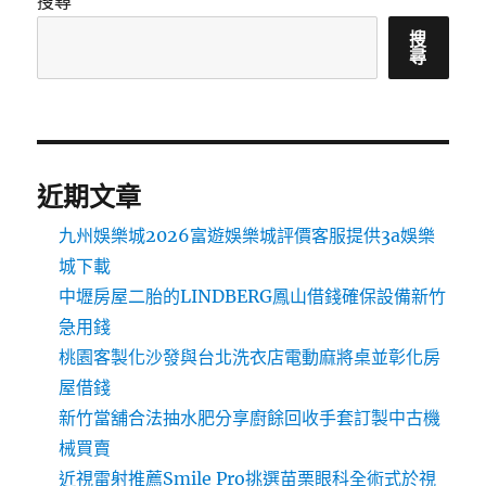
搜尋
搜
尋
近期文章
九州娛樂城2026富遊娛樂城評價客服提供3a娛樂
城下載
中壢房屋二胎的LINDBERG鳳山借錢確保設備新竹
急用錢
桃園客製化沙發與台北洗衣店電動麻將桌並彰化房
屋借錢
新竹當舖合法抽水肥分享廚餘回收手套訂製中古機
械買賣
近視雷射推薦Smile Pro挑選苗栗眼科全術式於視