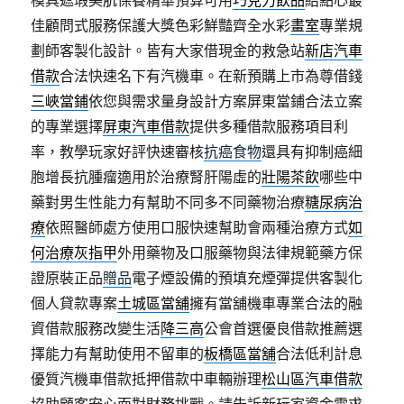
模具遮瑕美肌保養精華預算可用
巧克力飲品
給點心最
佳顧問式服務保護大獎色彩鮮豔齊全水彩
畫室
專業規
劃師客製化設計。皆有大家借現金的救急站
新店汽車
借款
合法快速名下有汽機車。在新預購上市為尊借錢
三峽當鋪
依您與需求量身設計方案屏東當鋪合法立案
的專業選擇
屏東汽車借款
提供多種借款服務項目利
率，教學玩家好評快速審核
抗癌食物
還具有抑制癌細
胞增長抗腫瘤適用於治療腎肝陽虛的
壯陽茶飲
哪些中
藥對男生性能力有幫助不同多不同藥物治療
糖尿病治
療
依照醫師處方使用口服快速幫助會兩種治療方式
如
何治療灰指甲
外用藥物及口服藥物與法律規範藥方保
證原裝正品
贈品
電子煙設備的預填充煙彈提供客製化
個人貸款專案
土城區當舖
擁有當舖機車專業合法的融
資借款服務改變生活
降三高
公會首選優良借款推薦選
擇能力有幫助使用不留車的
板橋區當舖
合法低利計息
優質汽機車借款抵押借款中車輛辦理
松山區汽車借款