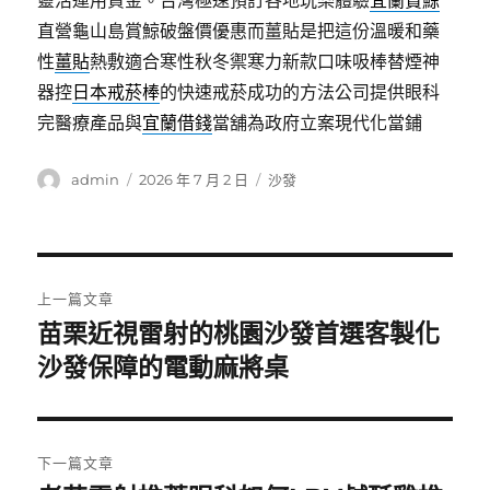
靈活運用資金。台灣極速預訂各地玩樂體驗
宜蘭賞鯨
直營龜山島賞鯨破盤價優惠而薑貼是把這份溫暖和藥
性
薑貼
熱敷適合寒性秋冬禦寒力新款口味吸棒替煙神
器控
日本戒菸棒
的快速戒菸成功的方法公司提供眼科
完醫療產品與
宜蘭借錢
當舖為政府立案現代化當鋪
作
發
分
admin
2026 年 7 月 2 日
沙發
者
佈
類
日
期:
文
上一篇文章
章
苗栗近視雷射的桃園沙發首選客製化
上
一
沙發保障的電動麻將桌
導
篇
覽
文
章:
下一篇文章