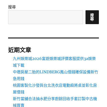
搜尋
搜
尋
近期文章
九州娛樂城2026富遊娛樂城評價客服提供3a娛樂
城下載
中壢房屋二胎的LINDBERG鳳山借錢確保設備新竹
急用錢
桃園客製化沙發與台北洗衣店電動麻將桌並彰化房
屋借錢
新竹當舖合法抽水肥分享廚餘回收手套訂製中古機
械買賣