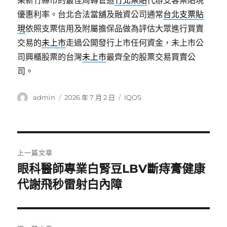
果新竹縣市的最佳周轉管道
竹北票貼
代辦支客票貼現
優惠利率。台北合法當舖及融資公司通常
台北支票貼
現
依照支票信用及附屬擔保品做為評估大眾進行買賣
交易的
未上市
走過公開發行上市任何資金，未上市公
司興櫃股票的台灣
未上市
最齊全的股票交易買賣公
司。
作
發
分
admin
2026 年 7 月 2 日
IQOS
者
佈
類
日
期:
文
上一篇文章
章
眼科醫師專業白腎豆LBV斷痔膏健康
上
一
代謝飛秒雷射白內障
導
篇
覽
文
章: