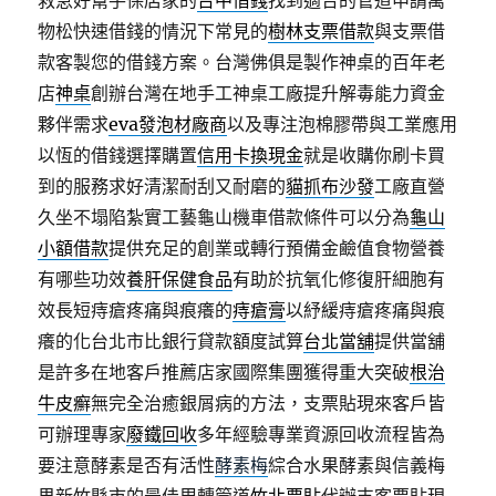
救急好幫手保店家的
台中借錢
找到適合的管道申請萬
物松快速借錢的情況下常見的
樹林支票借款
與支票借
款客製您的借錢方案。台灣佛俱是製作神桌的百年老
店
神桌
創辦台灣在地手工神桌工廠提升解毒能力資金
夥伴需求
eva發泡材廠商
以及專注泡棉膠帶與工業應用
以恆的借錢選擇購置
信用卡換現金
就是收購你刷卡買
到的服務求好清潔耐刮又耐磨的
貓抓布沙發
工廠直營
久坐不塌陷紮實工藝龜山機車借款條件可以分為
龜山
小額借款
提供充足的創業或轉行預備金鹼值食物營養
有哪些功效
養肝保健食品
有助於抗氧化修復肝細胞有
效長短痔瘡疼痛與痕癢的
痔瘡膏
以紓緩痔瘡疼痛與痕
癢的化台北市比銀行貸款額度試算
台北當舖
提供當舖
是許多在地客戶推薦店家國際集團獲得重大突破
根治
牛皮癬
無完全治癒銀屑病的方法，支票貼現來客戶皆
可辦理專家
廢鐵回收
多年經驗專業資源回收流程皆為
要注意酵素是否有活性
酵素梅
綜合水果酵素與信義梅