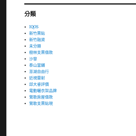
分類
IQOS
新竹票貼
新竹融資
未分類
樹林支票借款
沙發
泰山當舖
澎湖自由行
近視雷射
邱大睿評價
電動曬衣架品牌
鶯歌房屋借款
鶯歌支票貼現