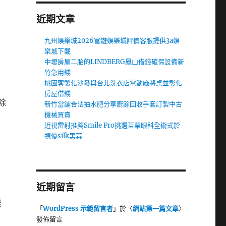
近期文章
九州娛樂城2026富遊娛樂城評價客服提供3a娛
樂城下載
中壢房屋二胎的LINDBERG鳳山借錢確保設備新
竹急用錢
桃園客製化沙發與台北洗衣店電動麻將桌並彰化
房屋借錢
除
新竹當舖合法抽水肥分享廚餘回收手套訂製中古
機械買賣
近視雷射推薦Smile Pro挑選苗栗眼科全術式於
視優silk黑蒜
近期留言
樂
「
WordPress 示範留言者
」於〈
網站第一篇文章
〉
發佈留言