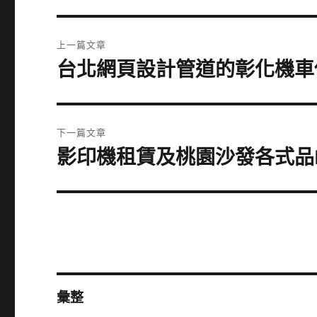
文
上一篇文章
章
台北網頁設計管道的彰化機車借款
上
一
導
篇
覽
文
下一篇文章
章:
影印機租賃及桃園沙發各式品F
下
一
篇
文
章:
彙整