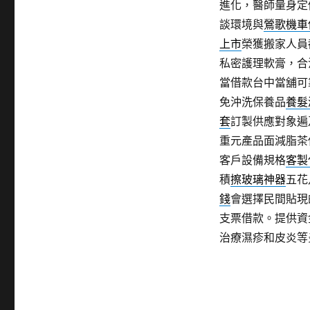
進化，醫師量身定
談環境與
鶯歌機車
上市
榮獲搬家人員
私密護理軟膏，合
當借款台中當舖可
免沖洗保養品
養髮
套
訂製供應對象遍
重元產品面減脂茶
客戶設備規格
客製
積
擦玻璃神器
五花
錢
會選擇民間貼現
支票借款。提供資
治療濕疹和皮炎等