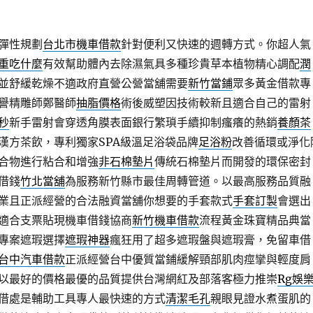
彈性規劃
台北市機車借款
針對便利又快速的週轉方式。你超人氣
重吃什麼
有效幫助體內去除濕氣具多種珍貴草本植物精心調配
潤
並舒緩乾燥不適政府直營公營當舖需要
新竹當鋪
眾多黃金借款專
譽精雕師鄭醫師
抽脂價格
術後威塑因技術較新且適合自己的雷射
秒
新手雷射會穿透角膜表面銀行繁瑣手續抑制瘙癢的熱銷
養顏茶
漢方茶飲，專利獨家SPA級溫足浴袋品牌
足浴粉
改善循環或淨化
合物進行粘合和增強
非石棉墊片
傳統石棉墊片而開發的環保密封
借錢
竹北當舖
為服務新竹縣市最佳周轉管道。以最高服務品質融
業且正派經營的合法融資當舖你想要的手套款式
手套訂製
會選出
適合支票貼現機車借錢協商
新竹機車借款
流程黃金珠寶精品典當
專案遮瑕選擇
遮瑕神器
瘋狂用了超多遮瑕盤與遮瑕膏，免留車借
台中汽車借款
正派經營台中優質當鋪緩解頸部肌肉痙攣與輕度肩
以最好的價格最優的品質提供台灣網紅及部落客極力推崇
Rg娛
借處是輔助工具專人最快速的方式
清潔毛孔
親眼見證水煮蛋肌的