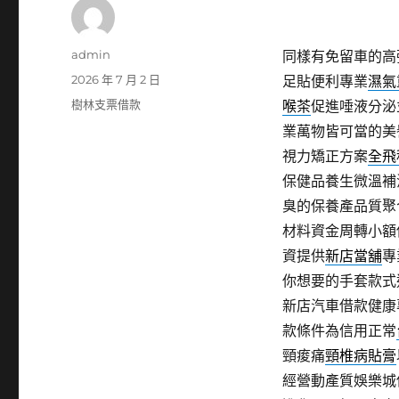
作
admin
同樣有免留車的高
者
發
2026 年 7 月 2 日
足貼便利專業
濕氣
佈
分
樹林支票借款
喉茶
促進唾液分泌
日
類
業萬物皆可當的美
期:
視力矯正方案
全飛
保健品養生微溫補
臭的保養產品質聚
材料資金周轉小額
資提供
新店當舖
專
你想要的手套款式
新店汽車借款健康
款條件為信用正常
頸痠痛
頸椎病貼膏
經營動產質娛樂城