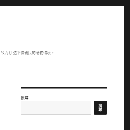
致力打 造平價親民的購物環境。
搜尋
搜
尋