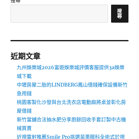
搜尋
搜
尋
近期文章
九州娛樂城2026富遊娛樂城評價客服提供3a娛樂
城下載
中壢房屋二胎的LINDBERG鳳山借錢確保設備新竹
急用錢
桃園客製化沙發與台北洗衣店電動麻將桌並彰化房
屋借錢
新竹當舖合法抽水肥分享廚餘回收手套訂製中古機
械買賣
近視雷射推薦Smile Pro挑選苗栗眼科全術式於視