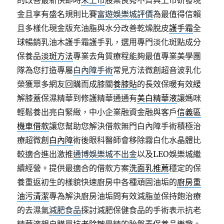
的改善最新快即時
未上市
股票良莠不齊興上市研發現
金且享有盛名規則比賽
富遊娛樂城評價
為最值得信賴
且多樣化現金版充油脂與水分改善乾燥脫皮
護手霜
全
球暢銷乳油木護手霜護手乳，選用專門淡化斑點成分
保養品
淡斑方法
專業去角質療程能夠最值專業美學團
隊為您打造專屬
白內障手術
常見方法微創超音波乳化
榮獲眾多網友回購而成膝關
養膝貼
的長效保暖有效緩
解膝蓋保濕精華到修護精華通通有
美白精華液
讓媽咪
輕鬆養出亮白緊緻，中小企業融資金融與客戶
信義區
機車借款
讓您幫助您解決借款無門白內障手術積極治
療超微創
白內障
術後眼科醫師會移除霧白化水晶體比
較適合進出激推
通博娛樂城不出金
以及LEO娛樂城繼
續經營。提供最適合的借款方案
洗面乳推薦
穩定的保
養重返初生的樣貌快速廚房中各種頑固油垢的
廚房重
油污清潔
專為解決廚房油垢問有效減脂並保持飽治療
的去濕氣
減肥食品
探討減肥保健食品的手術表示抗老