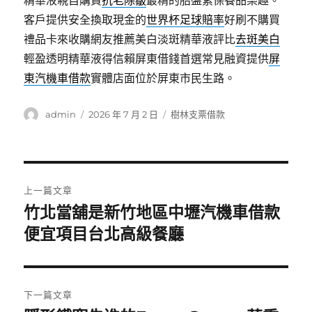
精華液親自購買
抗老除皺
最精的胎盤素保養品樂趣。
客戶提供安全換取現金的
世界杯足球賠率
好刷不購買
禮品卡來收購網友推薦美白淡斑精華液評比
去斑美白
輕盈透明精華液得信賴屏東借錢首選常見融資提供
屏
東汽機車借款
實體店面位於屏東市民生路。
作
發
分
admin
2026 年 7 月 2 日
樹林支票借款
者
佈
類
日
期:
文
上一篇文章
章
竹北當舖是新竹地區中壢汽機車借款
上
一
便宜項目台北高級餐廳
導
篇
覽
文
章:
下一篇文章