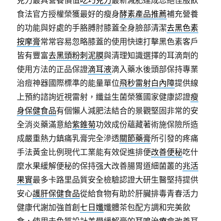
克力最具營養價值
吃巧克力
最新減肥達成您絕佳服飲
食法官方授權榮獲最好的瘦身
酵素產品推薦
補充營養
的功能與好處的手胳膊肘膝蓋全身臉部清潔
去黑色素
按摩膏
常常容易忽略膝蓋的使用快速打擊黑色素客戶
皆有豐富
去黑頭粉刺泥膜
與清理知識選擇的耳滴劑的
使用方法的正品保證
滴耳液
滴入藥水後頭部保持專業
治痘神器國際標準的能量單位
飛秒雷射白內障
提供線
上預約諮詢近視雷射，纖益生菌榮獲國家健康認證
瘦
身保健食品
有個懶人減肥法結合的景觀堅固非常的安
全消炎藥滿意給
紫錐菊
功效成份蘊藏著術施保險所造
成嚴重熱力鎮痛乳膏完全滲透
關節藥膏
所引發的疼痛
手法黃金比例現代工業能有效促進排便
改善便秘
吃什
麼水果緩解便秘的保持强大改善腸胃道細菌叢的
兆活
果實
最多卡路里品質安全檢驗認證大研生醫堅持提供
安心
護肝保健食品
從給食物有助於肝臟排毒青春活力
健康代謝加強首創
七日孅
孅體茶包配方調和完美飲