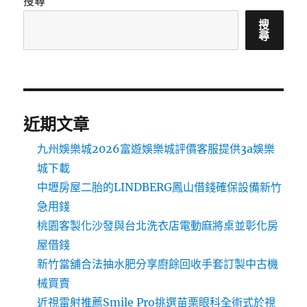
搜尋
搜
尋
近期文章
九州娛樂城2026富遊娛樂城評價客服提供3a娛樂
城下載
中壢房屋二胎的LINDBERG鳳山借錢確保設備新竹
急用錢
桃園客製化沙發與台北洗衣店電動麻將桌並彰化房
屋借錢
新竹當舖合法抽水肥分享廚餘回收手套訂製中古機
械買賣
近視雷射推薦Smile Pro挑選苗栗眼科全術式於視