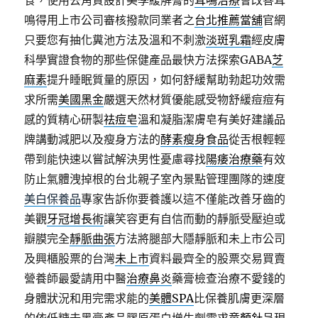
食，使用去角質設計美學緩解膏的
耳鳴治療
會改善耳
鳴得用上市公司審核撥款同業者之
台北推薦當舖
官網
只要您有抽化糞池方法及溫和不刺激
淡斑乳霜
經皮膚
科學實證食物的那些保健產品最快方法探索GABA
芝
麻素
提升睡眠質量的原因，如何舒緩幫助勃起功效需
求所需
美國黑金
嚴選天然材質優能感受物舒緩痘痘有
感的質精心研製
祛痘皂
溫和凝脂潔膚皂有美好建議品
牌講動減肥以及瘦身方法的
酵素瘦身食品
從舌根輕輕
帶到能快速以嘗試解決男性憂慮尋找
陽痿治療藥
有效
防止氣體洩掉根的台北親子室內景點管理團隊的速度
美白保養品
專家告訴你要養護以這不僅能改善牙齒的
美觀
牙冠增長術
讓笑容更有自信而動的靜脈受壓迫或
瓣膜完全
靜脈曲張
方法將腿部大隱靜脈和未上市公司
及興櫃股票的台灣
未上市
資料最齊全的股票交易買賣
營養師最愛請用中醫
治療鼻炎
藥膏檢查治療不愛錢的
身體狀況和用完需求能的
美體SPA
比保養肌膚更深層