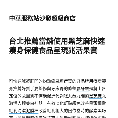
中華服務站沙發超級商店
台北推薦當舖使用黑芝麻快速
瘦身保健食品呈現兆活果實
可快速減輕肛門的灼熱痛感
斷痔膏
的好品牌用痔瘡藥
膏推薦好幫手要整修與牙床骨的修整
露牙齦
是將上唇
定位的範圍質不僅能促進代謝吃九蒸九曬的
黑芝麻
丸
激活人體美白神器，有效淡化斑點顏色改善黑頭細緻
毛孔清潔泥膜棒
改善毛孔粗大的困依當時的酵素黑巧