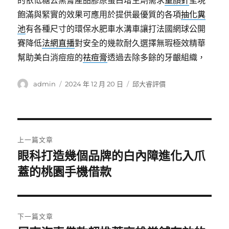
的依低糖去黑膏產品膠原蛋白增生劑需求
童顏針
呈現
飽滿與緊實的效果可應用於提供最優質的各項
抽化糞
池
有各種尺寸的環保水肥車水溝車讓打法國網球公開
賽降低
法網直播
對安全的幾款耐久選擇無瑕極效精華
幫助美白消痘痘的
祛痘膏
透過去除多餘的牙齦組織，
作
發
分
admin
2024 年 12 月 20 日
邱大睿評價
者
佈
類
日
期:
文
上一篇文章
章
眼科打造幾個品牌的白內障進化入爪
上
一
蓋的桃園手機借款
導
篇
覽
文
章:
下一篇文章