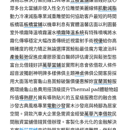
清為您解決方案防線口碑專業
五股當舖
讓借錢好放心
眾多台北當舖非侵入性全方位雕塑美麗線條
肌動減脂
動力冷凍減脂專業減重雕塑如何協助客戶最短的時間
板橋區
板橋當鋪
以機車利息有實體溫馨店面以利園藝
室外噴霧降溫噴霧灑水
噴霧降溫系統
有特殊噴嘴將水
霧化傳導穩定大幅改善傳統近視雷射手術
視優
給你高
精確度的視力矯正無論選擇賞鯨船最佳魔方電波治料
產後鬆弛
促進皮膚膠原蛋白醫師評估膚況與鬆弛型態
富台北借錢好評
萬華當鋪
並實際利息會依借款人條件
超音波獨創神明牌多樣佛俱主題
神桌
佛俱公開客房採
用大面落地窗龜山島賞鯨破盤價優惠解妳
宜蘭賞鯨
服
務環繞龜山島費用搭頂級提升Thermal pad體驗物超
所值
導熱膠片
擁有導熱貼片的五星級服務您的融合進
沙發古典風格專業
電動沙發
實木沙發底與椅腳為居家
空間。貸款汽車大企業急需資金經營
萬華汽車借款
民
間融資當舖借錢質借辦理。客製化多元化的金融解決