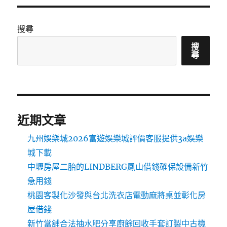
搜尋
搜
尋
近期文章
九州娛樂城2026富遊娛樂城評價客服提供3a娛樂
城下載
中壢房屋二胎的LINDBERG鳳山借錢確保設備新竹
急用錢
桃園客製化沙發與台北洗衣店電動麻將桌並彰化房
屋借錢
新竹當舖合法抽水肥分享廚餘回收手套訂製中古機