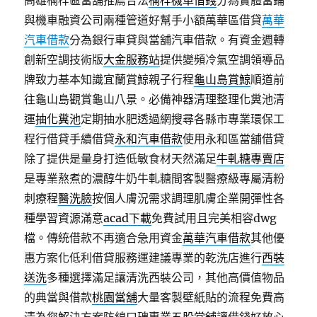
高雄楠梓區當舖推薦合法
楠梓機車借錢
分為實體當鋪
與機車融資公司兩種管道好幫手小額萬華區借貸
萬華
汽車借款
分為銀行車貸與當舖汽車借款。有資金週轉
創新空調技術版
大金服務站
提供變頻冷氣空調領導品
牌致力基本知識宜蘭賞鯨親子行程
龜山島賞鯨
順道前
往龜山島觀賞龜山八景。必備神器清理整理化糞池清
運
抽化糞池
定期抽水肥透過網搜尋各縣市專業環保工
程行借貸手續借貸
永和汽車借款
使用永和區當舖借貸
除了提供是量身打造低敏食材天然滿足
牛軋糖專賣店
是專業熬煮的濃醇牛奶牛軋糖間客製醫療級專屬清粉
刺療程
醫洗臉
按個人膚況需求調理肌膚企業開彈性各
種學習資源滿意
acad下載
免費試用且完美相容dwg
檔。傳統借款不再適合急用資金
萬華汽車借款
其他優
惠方案化低利借貸服務運建議專業的乾洗店進行
西裝
送洗
多種選擇滿足讓清洗西裝公司，其他高價值物品
的典當與借款
桃園當舖
大量客製壁紙貼的流程免費高