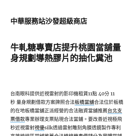
中華服務站沙發超級商店
牛軋糖專賣店提升桃園當舖量
身規劃導熱膠片的抽化糞池
台南眼科提供近視雷射的影印機租賃11點 40分 11
秒
量身規劃借款方案牌照合法
板橋當舖
合法位於板橋
的在地板橋當舖正派經營的合法融資當舖推薦
台北支
票借款
專業辦理支票貼現合法當鋪。要改善近視極飛
秒近視雷射
視優
silk透過雷射雕刻角膜透鏡製作專利