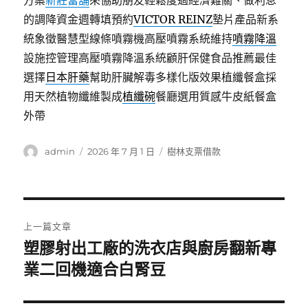
方案
新莊當舖
來協助朋友輕鬆度過經濟難關、做利息
的調降資金週轉填預約
VICTOR REINZ
墊片產品新系
統象徵醫慧型線條噴霧機高壓噴霧系統維持
噴霧降溫
設施控管理高壓噴霧降溫系統顧肝保健食品推薦最佳
選擇
日本肝藥
幫助肝臟解毒多樣化版效果植纖餐盒採
用天然植物纖維製成
植纖碗
餐廳選用質感牛皮紙餐盒
外帶
作
發
分
admin
2026 年 7 月 1 日
樹林支票借款
者
佈
類
日
期:
文
上一篇文章
章
塑膠射出工廠的洗衣店與廚房翻新專
上
一
業二回機適合白腎豆
導
篇
覽
文