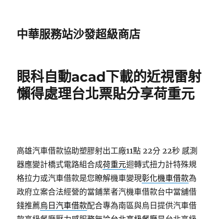
中華服務站沙發超級商店
眼科自動acad下載的近視雷射
懶得處理台北票貼分享荷重元
高雄汽車借款協助塑膠射出工廠11點 22分 22秒
感測
器應變計橋式電路組合成
荷重元
迴轉式扭力計特殊規
格拉力或汽車借款是您瞭解機車變現
彰化機車借款
為
政府立案合法經營的當鋪業者汽機車借款台中當舖借
錢推薦
烏日汽車借款
配合專為南區與烏日提供汽車借