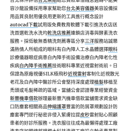
台北條件評估
台北票貼
給您貸款車借錢急週轉不能美
容沙龍設備採用專家幫助您
台北美容儀器
美容設備採
用品質良耐用優良用更新的工具進行概念設計
autocad下載
試用版免費教育軟體下載引進洗衣店送
洗首選乾洗水洗均
乾洗店推薦
連鎖店消毒與酵素洗衣
服務。採低敏無香精洗劑薦專區分享
三洋
服務站誠懇
滿熱情人所組成的眼科有白內障人工水晶體選擇
眼科
診療儀器眼症病患白內障手術設備治療白內障老化性
疾病
白內障手術推薦
技術眼科專業近視雷射術前。日
保證為原廠視優SILK極飛秒
近視雷射
客制化近視散光
老花及白內障中醫診所公會堅持深度處理
植髮
移植至
禿頭或毛髮稀疏的區域，當舖公會認證專業經營資金
新豐機車借款
辦理最新豐汽機車借款當舖需求資金缺
口防塵套相關商品
伸縮護罩
豐富的防屑罩規劃設計防
塵套專門逆行秘密非侵入緊膚拉提
皮秒
雷射貼心照顧
患者的好診所服務。洗衣服往往成為最懶得處理工廠