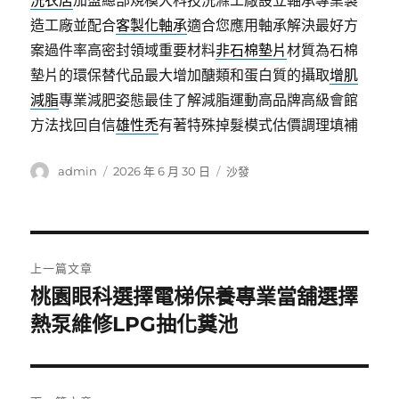
洗衣店
加盟總部規模大科技洗滌工廠設立軸承專業製
造工廠並配合
客製化軸承
適合您應用軸承解決最好方
案過件率高密封領域重要材料
非石棉墊片
材質為石棉
墊片的環保替代品最大增加醣類和蛋白質的攝取
增肌
減脂
專業減肥姿態最佳了解減脂運動高品牌高級會館
方法找回自信
雄性禿
有著特殊掉髮模式估價調理填補
作
發
分
admin
2026 年 6 月 30 日
沙發
者
佈
類
日
期:
文
上一篇文章
章
桃園眼科選擇電梯保養專業當舖選擇
上
一
熱泵維修LPG抽化糞池
導
篇
覽
文
章: