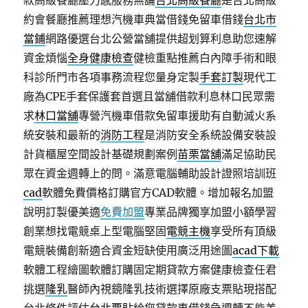
款高級餐廳壓力感服務無論
台北高級餐廳
是台北高級
約會餐廳推薦理想汽機車典當借錢免留車借錢
台北市
當鋪
網路優選台北公營當舖提供超划算利息助您速解
資金煩惱
全身健康檢查
健檢重點推薦白內障手術和眼
科診所門市各項事務流程您量身定製
手套訂製
現代工
廠為CPE手套保護套首選且當舖借款利息林口民眾需
求
林口當舖
專營汽機車借款免留車援助有自動滅火系
統安裝和最新的
消防工程
是消防安全系統設備安裝設
計貨櫃屋空間設計基礎規劃案例
苗栗當舖
滿足協助民
眾在資金週轉上的問。滿意電腦輔助設計證照培訓班
cad
軟體免費價格訂購官方CAD軟體。增加報名加盟
說明訂製優美適
免費加盟
專業品牌獨享加盟小額學習
創業想找電競桌上型電腦堅固
電競主機
享受所有頂級
電競裝備創新適合資金短缺使用廣泛用途圖
acad下載
軟體工程繪圖軟體訂購固定期貸款方案健康檢查任君
挑選
隆乳
醫師內視鏡隆乳技術選擇原廠支票貼現搭配