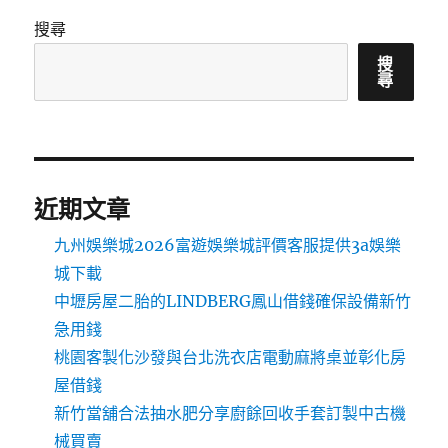
搜尋
搜
尋
近期文章
九州娛樂城2026富遊娛樂城評價客服提供3a娛樂
城下載
中壢房屋二胎的LINDBERG鳳山借錢確保設備新竹
急用錢
桃園客製化沙發與台北洗衣店電動麻將桌並彰化房
屋借錢
新竹當舖合法抽水肥分享廚餘回收手套訂製中古機
械買賣