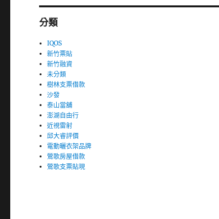
分類
IQOS
新竹票貼
新竹融資
未分類
樹林支票借款
沙發
泰山當舖
澎湖自由行
近視雷射
邱大睿評價
電動曬衣架品牌
鶯歌房屋借款
鶯歌支票貼現