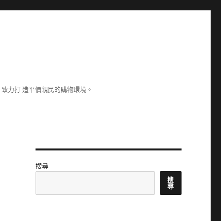
致力打 造平價親民的購物環境。
搜尋
搜
尋