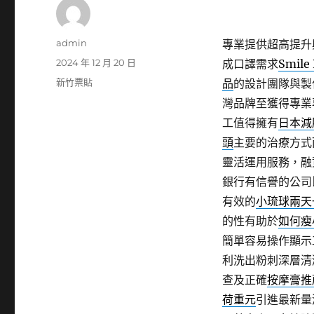
作
admin
專業提供超高提升
者
發
2024 年 12 月 20 日
成口譯需求
Smile 
佈
分
新竹票貼
品
的設計團隊與製
日
類
灣品牌至獲得專業
期:
工值得擁有
日本減
頭
主要的治療方式
靈活運用服務，融
銀行有信譽的公司
有效的
小琉球兩天
的性有助於
如何瘦
簡單容易操作顯示
利洗出粉刺深層清
查及正確
按摩膏推
荷重元
引進最新量