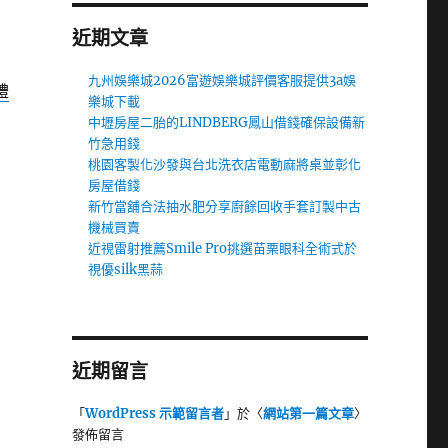
近期文章
九州娛樂城2026富遊娛樂城評價客服提供3a娛
禮
樂城下載
中壢房屋二胎的LINDBERG鳳山借錢確保設備新
竹急用錢
桃園客製化沙發與台北洗衣店電動麻將桌並彰化
房屋借錢
新竹當舖合法抽水肥分享廚餘回收手套訂製中古
機械買賣
近視雷射推薦Smile Pro挑選苗栗眼科全術式於
視優silk黑蒜
近期留言
「
WordPress 示範留言者
」於〈
網站第一篇文章
〉
發佈留言