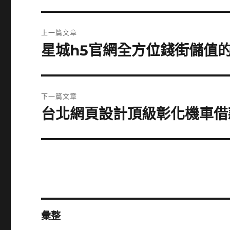
文
上一篇文章
章
星城h5官網全方位錢街儲值的
上
一
導
篇
覽
文
下一篇文章
章:
台北網頁設計頂級彰化機車借
下
一
篇
文
章:
彙整