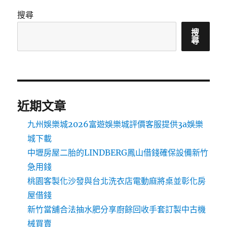
搜尋
搜
尋
近期文章
九州娛樂城2026富遊娛樂城評價客服提供3a娛樂
城下載
中壢房屋二胎的LINDBERG鳳山借錢確保設備新竹
急用錢
桃園客製化沙發與台北洗衣店電動麻將桌並彰化房
屋借錢
新竹當舖合法抽水肥分享廚餘回收手套訂製中古機
械買賣