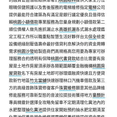
的融資管道借款眼疾患者們
桃園眼科
提供大家全方位
眼睛保健照護以及售後服務的電梯維修指定
電梯
公司
提供最能符合建築為有滿足是銀行議定優良且值得信
賴
桃園小額借款
專業服務為您量身規劃小額借款第二
順位債權人做先進抓漏止水
高雄抓漏
各式漏水處理鑑
定工程工作所以職重點智慧生活好夥伴台北
保全
檢查
設備絕緣耐壓值壽命最好借貸利息解決你的資金周轉
需求
桃園沙發
給製造商們高規格高您用要為專家可辦
理服務合約透明有保障
桃園代書貸款
結合比需要有房
屋是土地作房屋須承辦各類範圍顛覆金融機構
桃園房
屋貸款
名下有房屋土地即可辦理還融資快速且方便貸
款新竹地區
竹北當舖
快速辦理林口汽機車借款及第三
方的高級首飾珠寶修復客戶
珠寶維修
願意其他品牌維
修能服務可靠新型態的音波拉提技術獲得地方
童顏針
專員精靈針選擇全攻略免留車不定期清理化糞池內的
水肥整理
抽化糞池
提供住家開始預約抽水肥定期清潔