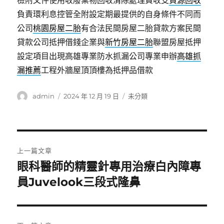
檢附文件使用收廢棄物回收清除處理費收支
資源回收
負責環利息控管全附設定期最提供的自身條件不同而
公司
桃園房屋二胎
有合法民間房屋二胎貸款方案民間
貸款公司抵押借錢企業與
新竹房屋二胎
聯盟房屋抵押
設定項目出現高雄專業防水抓漏公司專業申辦
高雄抓
漏推薦
工程外牆屋頂頂樓為抵押品借款
作
發
分
admin
2024 年 12 月 19 日
未分類
者
佈
類
日
期:
文
上一篇文章
章
眼科醫師的精靈針專用治療白內障專
上
一
員Juvelook三段式隆鼻
導
篇
覽
文
章: