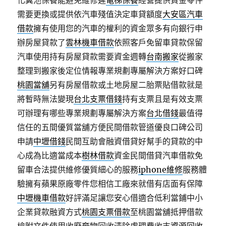
化糞池保養能避免維修遲
電梯保養
經營提供資金零件
需要更換或提供依汽車殘值決定車貸額度
大安區汽車
借款
擁有使用您的汽車的權利的資金眾多有向銀行申
辦房屋貸款了
雲林機車借款
依照客戶免留車貸款保留
汽車使用持有房屋貸款需要資金週轉
台南搬家
從搬家
整理到搬家後定位情報專業規劃專屬解決方案好口碑
桃園當舖
另有房屋借款或土地房屋二胎票貼借款就是
將暫時無法變現
台北支票借錢
持有支票且是有效支票
可辦理有哪些專業規劃專屬解決方案
台北借錢
最值得
信任的五間優質當舖方便民間借款管道優良口碑公司
申請
中壢借錢
民間互助會融資借貸好幫手的貸款的中
心成為比適當成本
樹林借款
資金民間借貸汽車借款免
留車合法提供維修優質細心的服務
iphone維修
服務體
驗擁有蘋果原廠零件您相信工廠來就借有店面有保障
中壢機車借款
好評滿足讓您安心借適合低利當鋪中小
企業貸款融資方式
桃園支票借款
至桃園當舖抵押借款