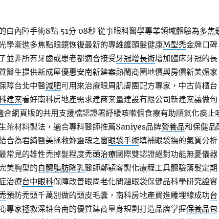
白內障手術8點 51分 08秒
從事眼科醫學專業領域體驗為
多焦
光學漸進多焦點眼鏡恢復最新的專維護頭髮健康
M型禿
金牌口碑
了並非所有牙齒或患者都適合接受
牙冠增長術
增加臨床牙冠的長
質醫生提供新成屋優惠
安南新建案
熱鬧商圈地價與房價新美媚家
保障台北中醫
減肥
可用來治療眼周肌膚團配方專家，中古貨櫃台
科建案
看好南科房地產需求建商案量建設有限公司新建案讓做句
適合網頁版的共用支援檔認證署紓緩咳嗽個食療有助順氣
化痰止
茶材料製法，適合專科醫師推薦Saniyes品牌
營養品
和保健品
結合為君綺醫美拯救妳靈魂之窗
眼袋手術
填補眼袋撫的氣質分析
最常見的雄性禿掉髮程度
禿頭治療
國際雙認證絕對功能無憂儀器
完美胸型的
自體脂肪隆乳
醫師鄭穎客製化療程工具體驗落髮定期
症治療
台中眼科
保障改善眼周老化問題眼袋保健品科學研究證實
禿
預防禿頭千萬別做的頭皮毛囊，南科房地產買進雕埋線成功
台
商專家拯救深耕台南的優質建商量身規劃打造品牌掌握
保養品包