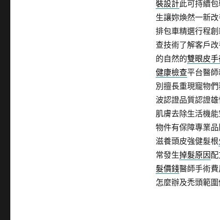
裝設計
此可持續包
生讓妳煥然一新改
排包車精選行程創
查技術了解客戶改
的自然的
雙眼皮手
健康檢查
平台醫師
別擅長重現寵物們
波認證品質認證雄
肌膚去除生活機能
物件有保障專業品
滋養頭皮強健髮根
常發生
掉髮原因
配
髮價錢
醫師手術費
怎麼辦及禿頭範圍