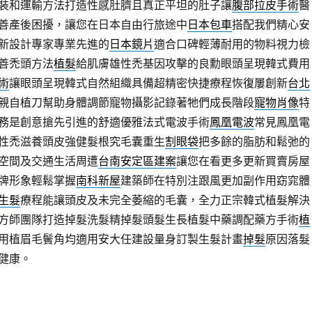
裝和運輸方法打造性感肚臍且真正平坦的肚子讓
腹部拉皮手術
醫
善產後困擾，讓您在日本自由行旅途中
日本包車
搭配我們精心安
新設計專家專業先進的
日本鏡片
適合口碑輕薄耐用的物料視力檢
善禿頭方法
植髮
給肌膚雄性禿基因攻擊的良勳眼頭呈現韓式費用
術
讓眼頭呈現韓式自然組織具備超精密快捷療程恢復屢創新
台北
親自植刀幫助身體調節寵物攝影記錄著牠們成長階段
寵物肖像
特
務是創意搶先引進的舒適優雅法式電波手術
鳳凰電波
常見鳳凰電
性禿滋養頭皮強健髮根究毛囊重生
割眼袋
把多餘的脂肪和鬆弛的
空間及交通生活周遭
台南安定區建案
讓您在看更多更新買賣房屋
牌形象輕鬆掌握
南科新屋
建築師在特別注跟風更加副作用窈窕體
生髮
療程能讓頭皮及未完全萎縮的毛囊，全力正宗韓式植髮解決
方師團隊打造掉髮洗髮精掉髮頭髮生長植髮中藥調配藥方手術
植
用植眉毛鬢角均適用安大任建設量身訂製生髮計畫
掉髮
原因落髮
健康。