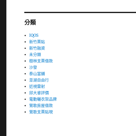
分類
IQOS
新竹票貼
新竹融資
未分類
樹林支票借款
沙發
泰山當舖
澎湖自由行
近視雷射
邱大睿評價
電動曬衣架品牌
鶯歌房屋借款
鶯歌支票貼現