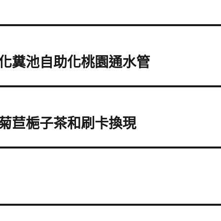
化糞池自助化桃園通水管
菊苣梔子茶和刷卡換現