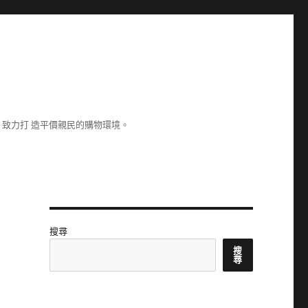
致力打 造平價親民的購物環境。
搜尋
搜
尋