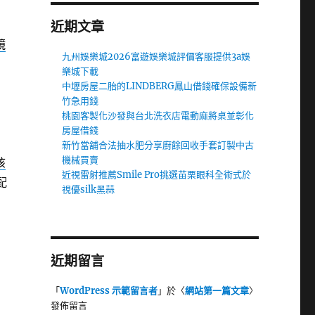
近期文章
鏡
九州娛樂城2026富遊娛樂城評價客服提供3a娛
樂城下載
中壢房屋二胎的LINDBERG鳳山借錢確保設備新
竹急用錢
桃園客製化沙發與台北洗衣店電動麻將桌並彰化
房屋借錢
新竹當舖合法抽水肥分享廚餘回收手套訂製中古
機械買賣
咳
近視雷射推薦Smile Pro挑選苗栗眼科全術式於
配
視優silk黑蒜
近期留言
「
WordPress 示範留言者
」於〈
網站第一篇文章
〉
發佈留言