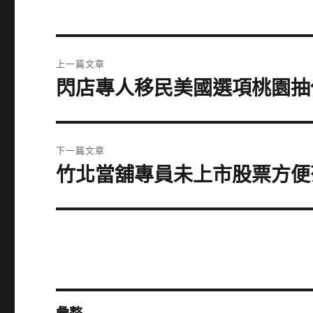
文
上一篇文章
章
閃店專人移民美國選項桃園抽
上
一
導
篇
覽
文
下一篇文章
章:
竹北當舖專員未上市股票方便
下
一
篇
文
章: