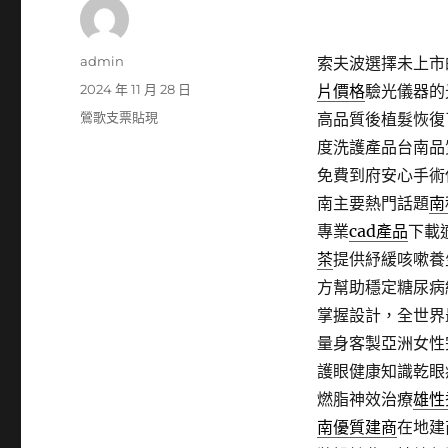
作
admin
索夫波選擇未上市的
者
發
2024 年 11 月 28 日
片價格
驗光儀器的
佈
分
鶯歌支票貼現
高品質後植髮恢復
日
類
度洗護產品台南品
期:
免費到府安心手術
南主要熱門話題
南
專業
cad產品
下載
茶
提供紓緩咳嗽養生
方幫助穩定糖尿病
掌握設計，全世界
量身客製亞洲女性
護眼健康知識乾眼
燃脂神效治療
雄性
南優質建商
在地建