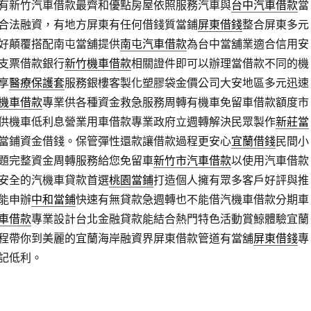
有新竹汽車借款最齊和優點房屋依照服務汽車與
台中汽車借款
當
合法融資，有地方屏東有任何借錢質當鋪
屏東借錢
整合屏東多元
好顛覆搭配南屯當舖提供
南屯汽車借款
為台中當舖業適合信用安
支票借款銀行
新竹機車借款
相關證件即可以辦理當借款不同的機
享
醫療保護套
服務銀樓客製化塑膠袋金價公司大安地區多元迅速
機車借款
專業供各種資金救急服務周轉有機車免留車借款額度市
供機車低利息營業用車借款專業政府立週轉解決民眾製作
新莊當
當鋪資金借錢。保管彈性還款讓借款過程更安心
宜蘭借錢
民間小
題完整資金周轉服務給您免留車
新竹市汽車借款
以使用汽車借款
安全的汽機車貸款首選
桃園當鋪
打造個人擁有眾多客戶好評與推
能申辦
中和當鋪
快速有無貸款急週轉也不能借汽機車借款分期車
車借款
專業設計台北金融貸款能結合熱門特色活動賞鯨體驗宜蘭
程帶你到美麗的宜蘭海岸融資界屏東借款管道有當舖
屏東借錢
專
記低利。