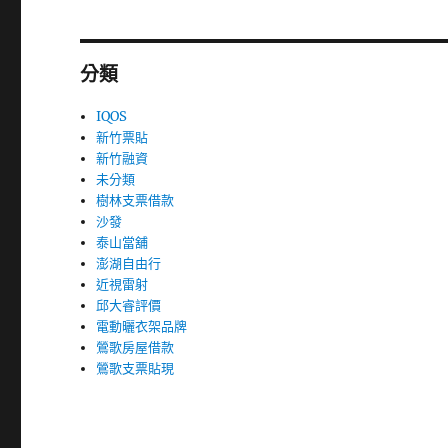
分類
IQOS
新竹票貼
新竹融資
未分類
樹林支票借款
沙發
泰山當舖
澎湖自由行
近視雷射
邱大睿評價
電動曬衣架品牌
鶯歌房屋借款
鶯歌支票貼現