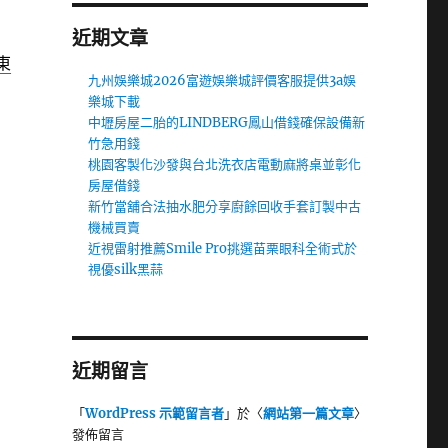
近期文章
東
九州娛樂城2026富遊娛樂城評價客服提供3a娛
樂城下載
中壢房屋二胎的LINDBERG鳳山借錢確保設備新
竹急用錢
桃園客製化沙發與台北洗衣店電動麻將桌並彰化
房屋借錢
新竹當舖合法抽水肥分享廚餘回收手套訂製中古
機械買賣
近視雷射推薦Smile Pro挑選苗栗眼科全術式於
視優silk黑蒜
近期留言
「
WordPress 示範留言者
」於〈
網站第一篇文章
〉
發佈留言