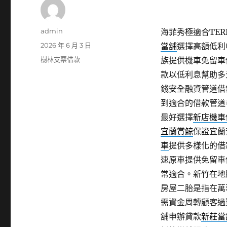
作
admin
海菲秀極適合TERE
者
發
2026 年 6 月 3 日
當舖
選擇高額低利
佈
分
樹林支票借款
族提供機車免留車
日
類
款以低利息幫助多
期:
錢安全融資管道借
到適合的借款管道
最好選擇
新店機車
宜蘭賞鯨
保證宜蘭
車
提供多樣化的借
速原車提供免留車
常適合。新竹在地
房屋二胎是指在萬
需資金周轉顧客過
舖申辦貸款
新莊當