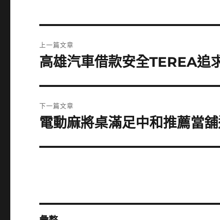
文
上一篇文章
章
高雄汽車借款安全TEREA
上
一
導
篇
覽
文
下一篇文章
章:
電動麻將桌滿足中和推薦當舖
下
一
篇
文
章: