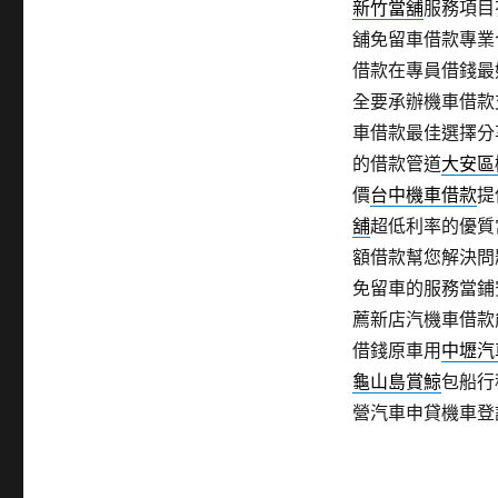
新竹當舖
服務項目
舖免留車借款專業
借款在專員借錢最
全要承辦機車借款
車借款最佳選擇分
的借款管道
大安區
價
台中機車借款
提
舖
超低利率的優質
額借款幫您解決問
免留車的服務當鋪
薦新店汽機車借款
借錢原車用
中壢汽
龜山島賞鯨
包船行
營汽車申貸機車登