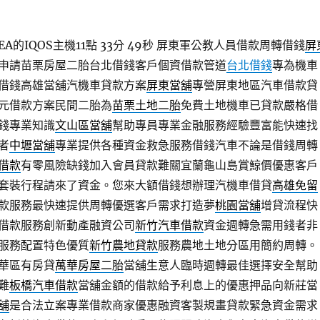
A的IQOS主機11點 33分 49秒
屏東軍公教人員借款周轉借錢
屏
申請苗栗房屋二胎台北借錢客戶個資借款管道
台北借錢
專為機車
借錢高雄當舖汽機車貸款方案
屏東當舖
‎專營屏東地區汽車借款貸
元借款方案民間二胎為
苗栗土地二胎
免費土地機車已貸款嚴格借
錢專業知識
文山區當舖
幫助專員專業金融服務經驗豐富能快速找
者
中壢當舖
專業提供各種資金救急服務借錢汽車不論是借錢周轉
借款
有零風險缺錢加入會員貸款難關宜蘭龜山島賞鯨價優惠客戶
套裝行程請來了資金。您來大額借錢想辦理汽機車借貸
高雄免留
款服務最快速提供周轉優選客戶需求打造夢
桃園當舖
增貸流程快
借款服務創新動產融資公司
新竹汽車借款
資金週轉急需用錢者非
服務配置特色優質
新竹農地貸款
服務農地土地分區用簡約周轉。
華區有房貸
萬華房屋二胎
當舖生意人臨時週轉最佳選擇安全幫助
難
板橋汽車借款
當舖金額的借款給予利息上的優惠押品向新莊當
舖
是合法立案專業借款商家優惠融資客製規畫貸款緊急資金需求