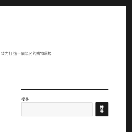
致力打 造平價親民的購物環境。
搜尋
搜
尋