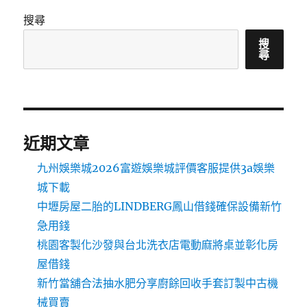
搜尋
搜
尋
近期文章
九州娛樂城2026富遊娛樂城評價客服提供3a娛樂
城下載
中壢房屋二胎的LINDBERG鳳山借錢確保設備新竹
急用錢
桃園客製化沙發與台北洗衣店電動麻將桌並彰化房
屋借錢
新竹當舖合法抽水肥分享廚餘回收手套訂製中古機
械買賣