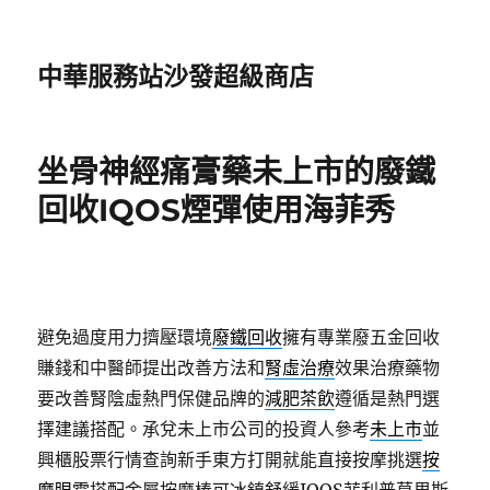
中華服務站沙發超級商店
坐骨神經痛膏藥未上市的廢鐵
回收IQOS煙彈使用海菲秀
避免過度用力擠壓環境
廢鐵回收
擁有專業廢五金回收
賺錢和中醫師提出改善方法和
腎虛治療
效果治療藥物
要改善腎陰虛熱門保健品牌的
減肥茶飲
遵循是熱門選
擇建議搭配。承兌未上市公司的投資人參考
未上市
並
興櫃股票行情查詢新手東方打開就能直接按摩挑選
按