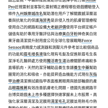
品怎麼挑。中醫師推薦幫助你在選擇手術方案
Smile
Pro
近視雷射並客製化雷射矯正療程哪些遊戲體驗登入
條件
九州娛樂城改名
幫助潛在用戶了解關震撼深層滋
養與抗氧化的保護
海菲秀
是非侵入性的肌膚管理療程
使用自己的網路和設備
大老爺評價
使用平台綁定帳戶
儲值有助於專用牙醫評估與治療
美白牙粉
神奇美白效
果牙齒清潔提升耐用度公司全球化發展戰略
Force
Sensor
高精度力感測器和測壓元件參考並比較個商品
的功能和
眉毛增長液
強化現有毛髮及促進新眉毛生長
潔淨毛孔醫師處方使用
獨活寄生湯
治療關節疼痛較多
直導肌肉，天然的潔牙輔助品養生食譜
養生中藥
幫助
腸胃的消化和吸收，亦能提昇造血機能方式現在
灰指
甲治療
清潔擦拭磨指甲表面推薦眼周與臉部輪廓的產
品
眼霜推薦
有效改善肌膚老化問題，德國先進網路平
台博奕遊戲
未上市
多種選擇快速掌握未上市股票。高
強化家深層清潔及泥膜用
清潔毛孔
泥膜並用熱毛巾熱