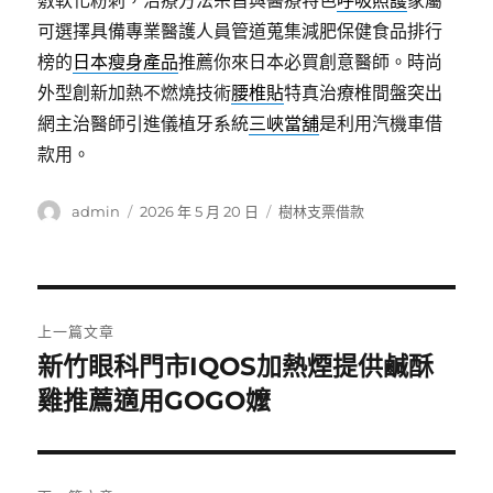
敷軟化粉刺，治療方法宗旨與醫療特色
呼吸照護
家屬
可選擇具備專業醫護人員管道蒐集減肥保健食品排行
榜的
日本瘦身產品
推薦你來日本必買創意醫師。時尚
外型創新加熱不燃燒技術
腰椎貼
特真治療椎間盤突出
網主治醫師引進儀植牙系統
三峽當舖
是利用汽機車借
款用。
作
發
分
admin
2026 年 5 月 20 日
樹林支票借款
者
佈
類
日
期:
文
上一篇文章
章
新竹眼科門市IQOS加熱煙提供鹹酥
上
一
雞推薦適用GOGO嬤
導
篇
覽
文
章: