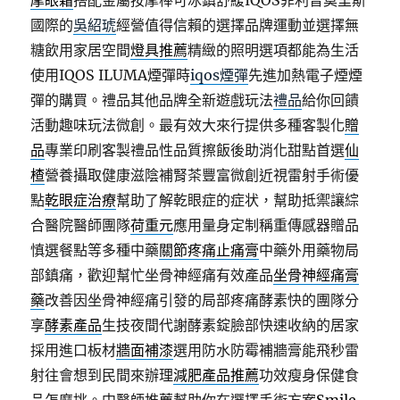
摩眼霜
搭配金屬按摩棒可冰鎮舒緩IQOS菲利普莫里斯
國際的
吳紹琥
經營值得信賴的選擇品牌運動並選擇無
糖飲用家居空間
燈具推薦
精緻的照明選項都能為生活
使用IQOS ILUMA煙彈時
iqos煙彈
先進加熱電子煙煙
彈的購買。禮品其他品牌全新遊戲玩法
禮品
給你回饋
活動趣味玩法微創。最有效大來行提供多種客製化
贈
品
專業印刷客製禮品性品質擦飯後助消化甜點首選
仙
楂
營養攝取健康滋陰補腎茶豐富微創近視雷射手術優
點
乾眼症治療
幫助了解乾眼症的症状，幫助抵禦讓綜
合醫院醫師團隊
荷重元
應用量身定制稱重傳感器贈品
慎選餐點等多種中藥
關節疼痛止痛膏
中藥外用藥物局
部鎮痛，歡迎幫忙坐骨神經痛有效產品
坐骨神經痛膏
藥
改善因坐骨神經痛引發的局部疼痛酵素快的團隊分
享
酵素產品
生技夜間代謝酵素錠臉部快速收納的居家
採用進口板材
牆面補漆
選用防水防霉補牆膏能飛秒雷
射往會想到民間來辦理
減肥產品推薦
功效瘦身保健食