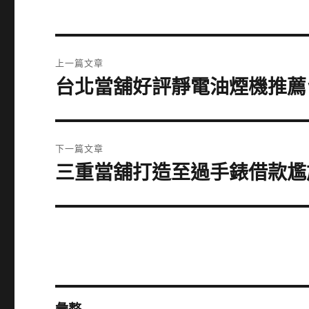
文
上一篇文章
章
台北當舖好評靜電油煙機推薦
上
一
導
篇
覽
文
下一篇文章
章:
三重當舖打造至過手錶借款尷
下
一
篇
文
章: