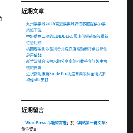
近期文章
竹
九州娛樂城2026富遊娛樂城評價客服提供3a娛
樂城下載
中壢房屋二胎的LINDBERG鳳山借錢確保設備新
竹急用錢
桃園客製化沙發與台北洗衣店電動麻將桌並彰化
房屋借錢
新竹當舖合法抽水肥分享廚餘回收手套訂製中古
機械買賣
近視雷射推薦Smile Pro挑選苗栗眼科全術式於
視優silk黑蒜
近期留言
「
WordPress 示範留言者
」於〈
網站第一篇文章
〉
發佈留言