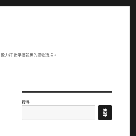
致力打 造平價親民的購物環境。
搜尋
搜
尋