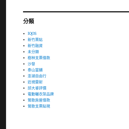
分類
IQOS
新竹票貼
新竹融資
未分類
樹林支票借款
沙發
泰山當舖
澎湖自由行
近視雷射
邱大睿評價
電動曬衣架品牌
鶯歌房屋借款
鶯歌支票貼現