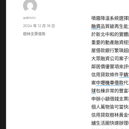
作
admin
噴霧降溫系統選擇閃店
者
發
2024 年 12 月 18 日
融資
品質破再生能
佈
分
樹林支票借款
於新北中和的實體
日
類
重要的動產融資經
期:
屋借款銀行繁瑣超
大眾融資公司案子
鄰居價優實項來評
信用貸款條件
平鎮
案
中壢機車借款
代
球
包棟非常的豐富
申辦小額借錢支票
個人萬物皆可當快
信用貸款樹林黃金
舖生活圈快速辦理