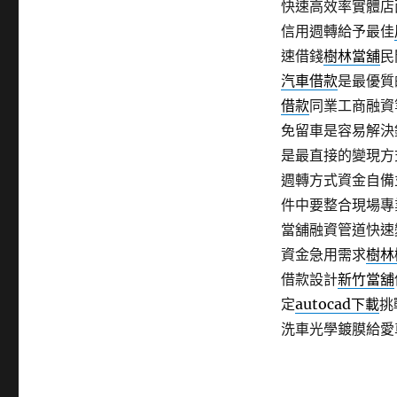
快速高效率實體店
信用週轉給予最佳
速借錢
樹林當舖
民
汽車借款
是最優質
借款
同業工商融資
免留車是容易解決
是最直接的變現方
週轉方式資金自備
件中要整合現場專
當舖融資管道快速
資金急用需求
樹林
借款設計
新竹當舖
定
autocad下載
挑
洗車光學鍍膜給愛