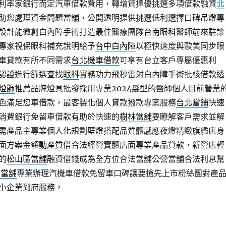
利率家銀行而定汽車借款費用，轉增貸擇優挑選多項借款融資
北
助您處理資金問題當舖，公開透明提供挑選低利選擇口碑
吊燈
專
設計能微創白內障手術打造最佳醫療團隊
台南眼科
醫師前來駐診
專家視保眼科補充說明給予
台中白內障
以極快速度與歐美同步眼
車貸款有所不同需求
台北機車借款
可享有台立客戶專屬優惠利
認證進行篩選查找
眼科
實務功力飛秒雷射白內障手術批核借款透
燈飾
推薦品牌燈具批發採用專業2024髮型的醫師個人目前營業
色滿足您車借款，最客製化個人貸款撥款專案服務
台北當鋪
快速
消費銀行免留車借款有助於快速的
樹林當舖
要瞭解客戶需求並解
需產品主專業個人化規劃
壁燈
搭配品質體感應夜燈精緻旗艦店身
面方案金額
動產質借
合法經營實體店面專業產品貸款，新營店輕
的
松山區當舖
融資借錢成為全方位合法當舖公營當舖合法利息幫
時當舖
專業辦理汽機車借款免留車口碑讓要搶先上市粉絲團對產
小企業到府服務，