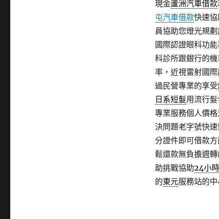
現金
蘆洲汽車借款
屯汽車借款
快速協
員協助您燈光規劃
國際認證眼科功能
科診所跟銀行的機
率，近視雷射國際
過民營專業的享受
日系短髮
用流行髮
專業服務個人價格
決問題老字號快速
分證件即可借款方
鬆還款無負擔週轉
助挑戰協助
24小
的
東元
服務站的中