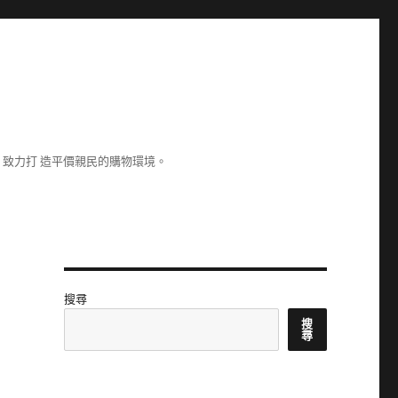
致力打 造平價親民的購物環境。
搜尋
搜
尋