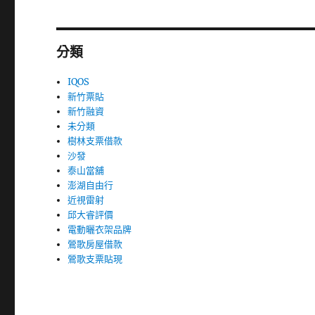
分類
IQOS
新竹票貼
新竹融資
未分類
樹林支票借款
沙發
泰山當舖
澎湖自由行
近視雷射
邱大睿評價
電動曬衣架品牌
鶯歌房屋借款
鶯歌支票貼現