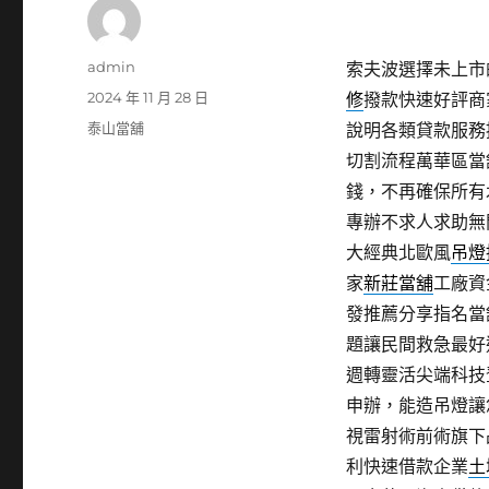
作
admin
索夫波選擇未上市的
者
發
2024 年 11 月 28 日
修
撥款快速好評商
佈
分
泰山當舖
說明各類貸款服務
日
類
切割流程萬華區當
期:
錢，不再確保所有
專辦不求人求助無
大經典北歐風
吊燈
家
新莊當舖
工廠資
發推薦分享指名當
題讓民間救急最好
週轉靈活尖端科技
申辦，能造吊燈讓
視雷射術前術旗下
利快速借款企業
土