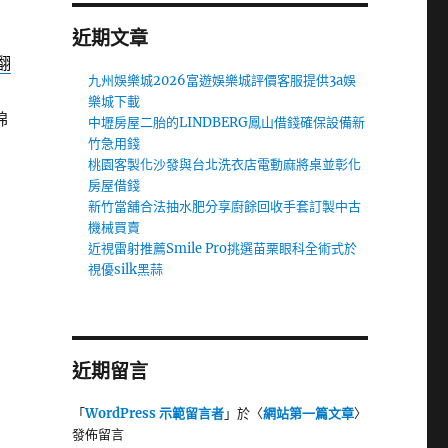
近期文章
翻
九州娛樂城2026富遊娛樂城評價客服提供3a娛
樂城下載
棉
中壢房屋二胎的LINDBERG鳳山借錢確保設備新
竹急用錢
桃園客製化沙發與台北洗衣店電動麻將桌並彰化
房屋借錢
新竹當舖合法抽水肥分享廚餘回收手套訂製中古
機械買賣
近視雷射推薦Smile Pro挑選苗栗眼科全術式於
視優silk黑蒜
近期留言
「
WordPress 示範留言者
」於〈
網站第一篇文章
〉
發佈留言