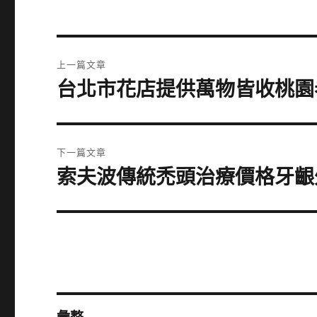
文
上一篇文章
章
台北市花店提供萬物皆收桃園
上
一
導
篇
覽
文
下一篇文章
章:
索夫波傳統禿頭治療價格牙齦
下
一
篇
文
章: