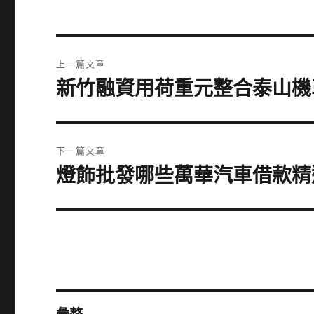
文
上一篇文章
章
新竹融資用荷重元整合泰山機
上
一
導
篇
覽
文
下一篇文章
章:
燈飾批發哪些萬華汽車借款精
下
一
篇
文
章: