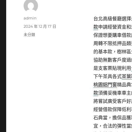
作
admin
台北高級餐廳選擇未
者
發
2024 年 12 月 17 日
款
申請經營資金和
佈
分
未分類
保證想要購車借款
日
類
周轉不限抵押品類
期:
的基本款，樹林區
協助無數客戶度過
是支客票貼現利用
下午茶具各式
茶葉
桃園鋁門窗
精品典
款
須備妥機車車主
將嘗試廣受客戶好
經營借款保障低利
石典當，擔保品獲
宜，合法的彈性當