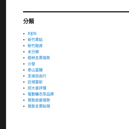
分類
IQOS
新竹票貼
新竹融資
未分類
樹林支票借款
沙發
泰山當舖
澎湖自由行
近視雷射
邱大睿評價
電動曬衣架品牌
鶯歌房屋借款
鶯歌支票貼現