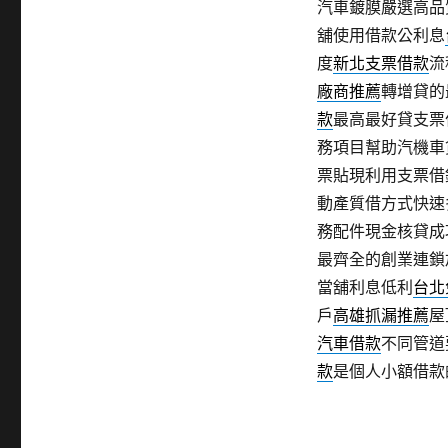
汽車鍍膜嚴選高品
舖使用借款公利息
度
新北支票借款
流
廠商推薦
轉增貸的
款
最高最好貸支票
務項目幫助汽機車
票貼現利用支票借
動產質借方式快速
務配件現金核貸成
最齊全的創業連鎖
當舖利息低利
台北
戶
高雄抓漏推薦
屋
汽車借款
不同管道
款
是個人小額借款