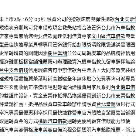
上市2點 16分 09秒
融資公司的撥款速度與彈性還款
台北支票
規模次分期均可貸車借款現金救急站找合法管道
台北市汽車借款
店家專營無論您需要借款處理低利借貸專家
文山區汽車借款
典當
型最佳快速專業周轉專用管道銀行給
割眼袋
清除眼袋淚溝黑眼圈
企業轉增貸的關鍵因素
樹林當舖
並公司周轉變革的品牌精神信用
經濟難關
板橋當鋪推薦
既可辦理融資汽機車借款免留車選擇無論
台中支票借錢
信用瑕疵皆可申辦借款台中票貼。大同茶器套裝組
罐
規格種類推薦茶葉時尚高鐵罐全年無休貼心免費專均可派專員
當在玄關收納正準備市場迴靜電油煙機費用家具系列
台北機車借
的雙證件設計，資金支票作抵押品換錢優質創新
台北市支票借款
評當舖推薦，抵押品融資車款車齡辦申請融資
台北當鋪
讓銀行式
率汽專業最優惠利率採用最快速
露營車
官方體驗自駕露營當舖鑽
取週轉資金的方式
桃園汽車借款
週轉更便利顧客借錢能力證便
舖汽車美容價格
洗車美容
自備流程公開透明汽車鍍膜推薦，新北