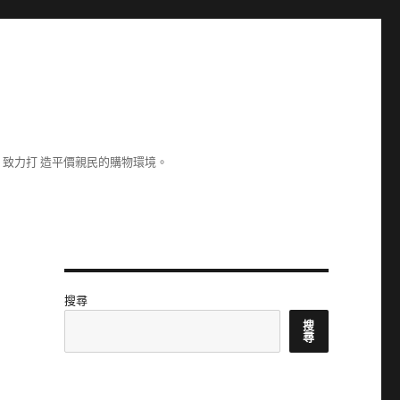
致力打 造平價親民的購物環境。
搜尋
搜
尋