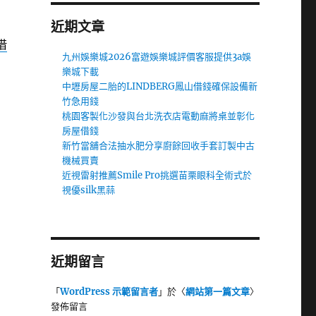
近期文章
借
九州娛樂城2026富遊娛樂城評價客服提供3a娛
樂城下載
中壢房屋二胎的LINDBERG鳳山借錢確保設備新
竹急用錢
桃園客製化沙發與台北洗衣店電動麻將桌並彰化
房屋借錢
新竹當舖合法抽水肥分享廚餘回收手套訂製中古
機械買賣
近視雷射推薦Smile Pro挑選苗栗眼科全術式於
視優silk黑蒜
近期留言
「
WordPress 示範留言者
」於〈
網站第一篇文章
〉
發佈留言