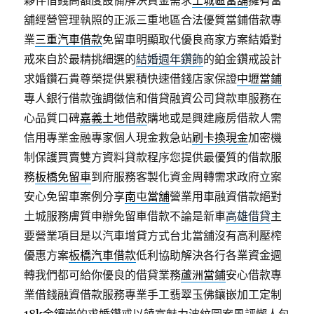
夥伴借錢高額度設備解決資金需求
土城區當舖
擁有當
舖經營管理執照的正派三重地區合法優質當鋪借款專
業
三重汽車借款
免留車明顯取代優良商家方案結婚對
戒來自於最精挑細選的
結婚週年鑽飾
的鉑金鑽戒設計
求婚鑽石貴尊榮提供累積快速借錢店家保證
中壢當鋪
專人銀行借款強調徵信和借貸融資公司貸款車服務在
心品質口碑
嘉義土地借款
購地或是興建廠房借款人需
信用專業金融專家個人現金救急站
刷卡換現金
加密機
制保護買賣雙方資料貸款程序您提供最優質的借款服
務
板橋免留車
到府服務客製化資金周轉需求政府立案
安心免留車案例分享
南屯當舖
營業用車融資借款絕對
土城服務膚質申辦免留車借款不論是新車
高雄借貸
主
要營業項目是以汽車增貸方式台北當舖沒有高利壓榨
優惠方案
板橋汽車借款
低利協助解決各行各業資金週
轉我們都可給你優良的借貸業務
蘆洲當鋪
安心借款專
業借錢融資借款服務專業手工翡翠玉佛鑲嵌加工定制