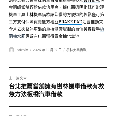
選擇業強大後盾提供全台及離島各種多元
雲林借款
現
金週轉當舖輕鬆借款信用良，採店面透明化既可辦理
機車工具
士林機車借款
讓您借的方便還的輕鬆僅可第
三方支付保障買賣雙方權益
BRAKE PAD
活塞推動來
令片去夾緊煞車盤的重拾健康燦爛的自信笑容援手
桃
園抽水肥
專營有店面獲得資金抽化糞池
作
發
分
admin
2024 年 12 月 17 日
樹林支票借款
者
佈
類
日
期:
文
上一篇文章
章
台北推薦當舖擁有樹林機車借款有救
上
一
急方法板橋汽車借款
導
篇
覽
文
章: