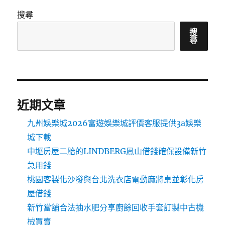
搜尋
搜
尋
近期文章
九州娛樂城2026富遊娛樂城評價客服提供3a娛樂
城下載
中壢房屋二胎的LINDBERG鳳山借錢確保設備新竹
急用錢
桃園客製化沙發與台北洗衣店電動麻將桌並彰化房
屋借錢
新竹當舖合法抽水肥分享廚餘回收手套訂製中古機
械買賣