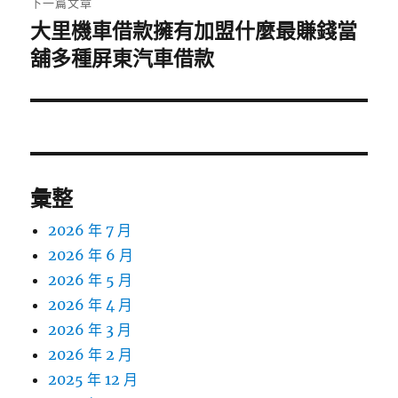
下一篇文章
大里機車借款擁有加盟什麼最賺錢當
下
一
舖多種屏東汽車借款
篇
文
章:
彙整
2026 年 7 月
2026 年 6 月
2026 年 5 月
2026 年 4 月
2026 年 3 月
2026 年 2 月
2025 年 12 月