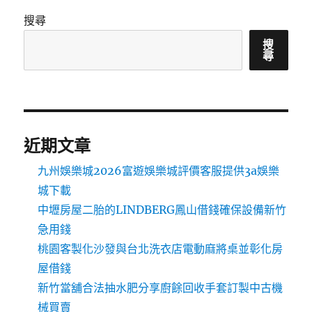
搜尋
搜
尋
近期文章
九州娛樂城2026富遊娛樂城評價客服提供3a娛樂
城下載
中壢房屋二胎的LINDBERG鳳山借錢確保設備新竹
急用錢
桃園客製化沙發與台北洗衣店電動麻將桌並彰化房
屋借錢
新竹當舖合法抽水肥分享廚餘回收手套訂製中古機
械買賣