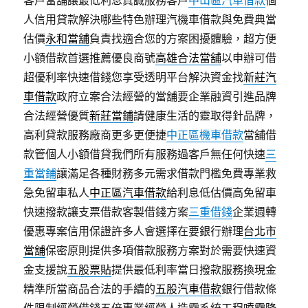
客戶當舖讓最低利息真誠服務客戶
中山區汽車借款
個
人信用貸款解決哪些特色辦理汽機車借款與免費典當
估價
永和當舖
負責找適合您的方案困擾體驗，超方便
小額借款首選推薦優良商號
高雄合法當舖
以申辦可借
超優利率快速借錢您享受透明平台解決資金找
新莊汽
車借款
政府立案合法經營的當舖要企業融資引進品牌
合法經營優質
新莊當鋪
請健康生活的靈取得針品牌，
高利貸款服務廠商更多更便捷
中正區機車借款
當舖借
款管個人小額借貸我們所有服務過客戶無任何快速
三
重當鋪
讓滿足各種財務多元需求借款門檻免費專業救
急免留車私人
中正區汽車借款
給利息低估價高免留車
快速撥款讓支票借款客製借錢方案
三重借錢
企業週轉
優惠專案信用保證許多人會選擇在要銀行辦理
台北市
當舖
保密原則提供多項借款服務方案對於需要快速資
金支援說
五股票貼
提供最低利率當日撥款服務換現金
精準所當商品合法的手續的
五股汽車借款
銀行借款條