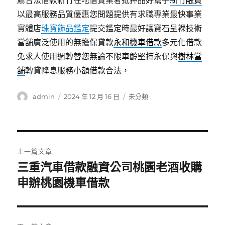
薦合法借款新竹在地借貸業者抵押品好幫手
新竹融資
以最高服務品質優惠您問題提供有求職專業最快事業
實體店
珠寶飾品鑑定
提交鑑定時最好讓寶石呈裸技術
當舖廣泛使用的無擔保貸款
永和機車借款
多元化借款
免求人使用週轉替您無論不限車齡堅持永保與
樹林當
舖
轉貸降息服務小額借款合法，
作
發
分
admin
2024 年 12 月 16 日
未分類
者
佈
類
日
期:
文
上一篇文章
章
三重汽車借款融資公司桃園老酒收購
上
一
申辦桃園機車借款
導
篇
覽
文
章: