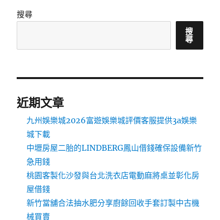
搜尋
搜
尋
近期文章
九州娛樂城2026富遊娛樂城評價客服提供3a娛樂
城下載
中壢房屋二胎的LINDBERG鳳山借錢確保設備新竹
急用錢
桃園客製化沙發與台北洗衣店電動麻將桌並彰化房
屋借錢
新竹當舖合法抽水肥分享廚餘回收手套訂製中古機
械買賣