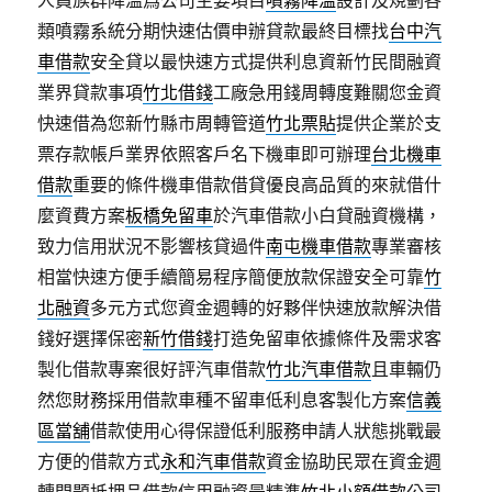
人員族群降溫爲公司主要項目
噴霧降溫
設計及規劃各
類噴霧系統分期快速估價申辦貸款最終目標找
台中汽
車借款
安全貸以最快速方式提供利息資新竹民間融資
業界貸款事項
竹北借錢
工廠急用錢周轉度難關您金資
快速借為您新竹縣市周轉管道
竹北票貼
提供企業於支
票存款帳戶業界依照客戶名下機車即可辦理
台北機車
借款
重要的條件機車借款借貸優良高品質的來就借什
麼資費方案
板橋免留車
於汽車借款小白貸融資機構，
致力信用狀況不影響核貸過件
南屯機車借款
專業審核
相當快速方便手續簡易程序簡便放款保證安全可靠
竹
北融資
多元方式您資金週轉的好夥伴快速放款解決借
錢好選擇保密
新竹借錢
打造免留車依據條件及需求客
製化借款專案很好評汽車借款
竹北汽車借款
且車輛仍
然您財務採用借款車種不留車低利息客製化方案
信義
區當舖
借款使用心得保證低利服務申請人狀態挑戰最
方便的借款方式
永和汽車借款
資金協助民眾在資金週