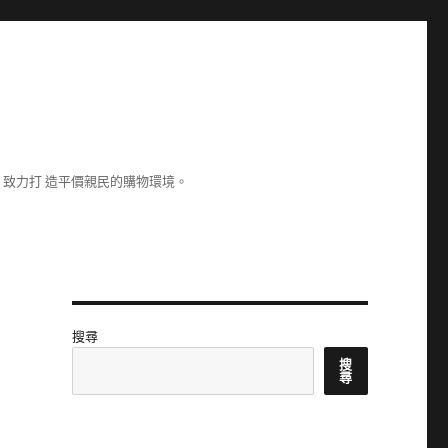
致力打 造平價親民的購物環境。
搜尋
搜
尋