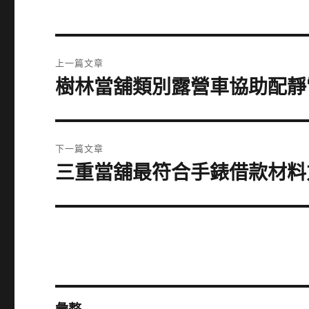
文
上一篇文章
章
樹林當舖類別露營車協助配靜
上
一
導
篇
覽
文
下一篇文章
章:
三重當舖最符合手錶借款材料
下
一
篇
文
章: