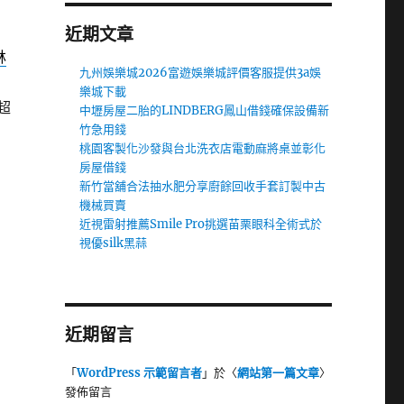
近期文章
林
九州娛樂城2026富遊娛樂城評價客服提供3a娛
樂城下載
超
中壢房屋二胎的LINDBERG鳳山借錢確保設備新
竹急用錢
桃園客製化沙發與台北洗衣店電動麻將桌並彰化
房屋借錢
新竹當舖合法抽水肥分享廚餘回收手套訂製中古
機械買賣
近視雷射推薦Smile Pro挑選苗栗眼科全術式於
視優silk黑蒜
近期留言
「
WordPress 示範留言者
」於〈
網站第一篇文章
〉
發佈留言