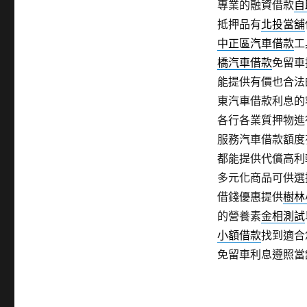
專業的融資借款
自
抵押品有
北投當舖
中正區汽車借款
工
橋汽車借款
免留車
能提供有價也合法
東汽車借款利息的
各行各業質押物進
服務汽車借款額度
都能提供代償高利
多元化商品可供選
借錢優惠提供
樹林
的營養素
金相測試
小額借款
找到適合
免留車利息遵照當