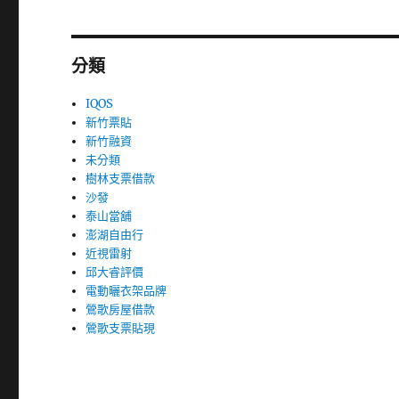
分類
IQOS
新竹票貼
新竹融資
未分類
樹林支票借款
沙發
泰山當舖
澎湖自由行
近視雷射
邱大睿評價
電動曬衣架品牌
鶯歌房屋借款
鶯歌支票貼現