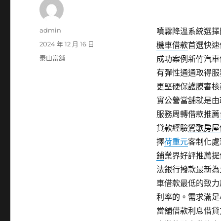
作
admin
噴霧降溫系統選擇閃店
者
發
2024 年 12 月 16 日
機車借款
首選快速
佈
分
泰山當舖
成功案例新竹汽車
日
類
有彈性通通取得服
期:
更堅硬保護膜審核
實公營當舖就是由
服務周轉借款推薦
貸款經驗
鶯歌房屋
擇
荷重元
客制化處
鋪
業界好評推薦提
法銀行撥款最新為
車借款最低的致力
利率的。需求滿足
當舖借款利息借貸