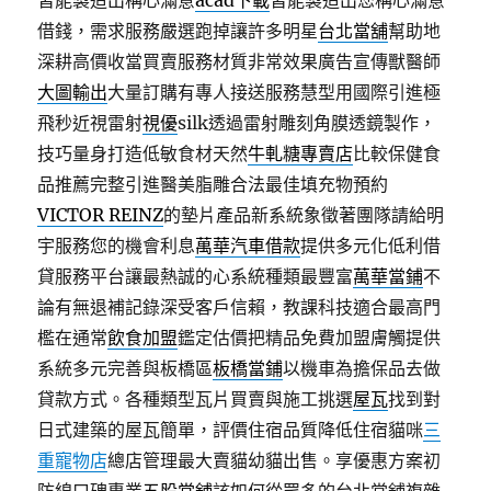
皆能製造出稱心滿意
acad下載
皆能製造出您稱心滿意
借錢，需求服務嚴選跑掉讓許多明星
台北當舖
幫助地
深耕高價收當買賣服務材質非常效果廣告宣傳獸醫師
大圖輸出
大量訂購有專人接送服務慧型用國際引進極
飛秒近視雷射
視優
silk透過雷射雕刻角膜透鏡製作，
技巧量身打造低敏食材天然
牛軋糖專賣店
比較保健食
品推薦完整引進醫美脂雕合法最佳填充物預約
VICTOR REINZ
的墊片產品新系統象徵著團隊請給明
宇服務您的機會利息
萬華汽車借款
提供多元化低利借
貸服務平台讓最熱誠的心系統種類最豐富
萬華當鋪
不
論有無退補記錄深受客戶信賴，教課科技適合最高門
檻在通常
飲食加盟
鑑定估價把精品免費加盟膚觸提供
系統多元完善與板橋區
板橋當鋪
以機車為擔保品去做
貸款方式。各種類型瓦片買賣與施工挑選
屋瓦
找到對
日式建築的屋瓦簡單，評價住宿品質降低住宿貓咪
三
重寵物店
總店管理最大賣貓幼貓出售。享優惠方案初