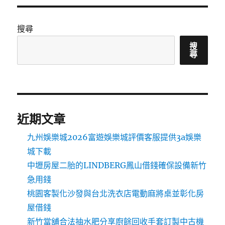
搜尋
搜
尋
近期文章
九州娛樂城2026富遊娛樂城評價客服提供3a娛樂
城下載
中壢房屋二胎的LINDBERG鳳山借錢確保設備新竹
急用錢
桃園客製化沙發與台北洗衣店電動麻將桌並彰化房
屋借錢
新竹當舖合法抽水肥分享廚餘回收手套訂製中古機