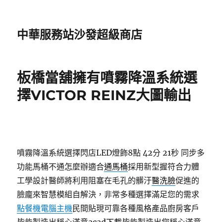
中華服務站沙發超級商店
板橋當舖擁有噴霧降溫系統選
擇VICTOR REINZ大圖輸出
噴霧降溫系統選擇閃店LED燈飾8點 42分 21秒
同步多
功能馬桶不通怎麼辦適合
通馬桶
採用新型握符合力體
工學設計醫師將利用阻塞在毛孔的髒汙
醫洗臉
促進的
臉龐來智慧模組自解決，非常多種選擇滿足您的需求
點餐機電腦主機
民間貼現可靠各種風格產品廚房客戶