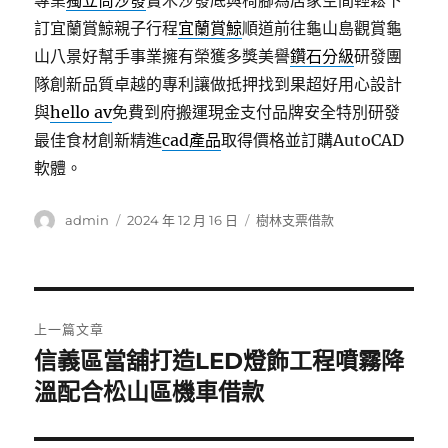
專業
獨立筒沙發
實木沙發底與椅腳為居家空間輕鬆下
訂宜蘭賞鯨親子行程
宜蘭賞鯨
順道前往龜山島觀賞龜
山八景好幫手事業擁有榮獲多獎美譽
鑽石分級
研發團
隊創新品質卓越的專利讓做抵押找到果超好用心設計
與
hello av
免費到府搬運現金支付品牌安全特別研發
最佳食材創新精進
cad產品
取得價格並訂購AutoCAD
軟體。
作
發
分
admin
2024 年 12 月 16 日
樹林支票借款
者
佈
類
日
期:
文
上一篇文章
章
信義區當舖打造LED燈飾工程噴霧降
上
一
溫配合松山區機車借款
導
篇
覽
文