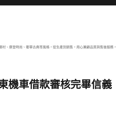
鄉村、摩登時尚、奢華古典等風格，從生產到銷售，用心兼顧品質與售後服務，
東機車借款審核完畢信義