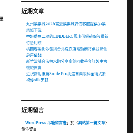
近期文章
里
九州娛樂城2026富遊娛樂城評價客服提供3a娛
樂城下載
中壢房屋二胎的LINDBERG鳳山借錢確保設備新
竹急用錢
桃園客製化沙發與台北洗衣店電動麻將桌並彰化
房屋借錢
新竹當舖合法抽水肥分享廚餘回收手套訂製中古
機械買賣
近視雷射推薦Smile Pro挑選苗栗眼科全術式於
視優silk黑蒜
貸
近期留言
「
WordPress 示範留言者
」於〈
網站第一篇文章
〉
發佈留言