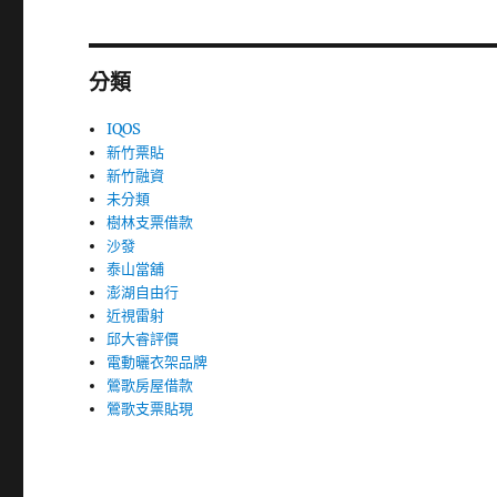
分類
IQOS
新竹票貼
新竹融資
未分類
樹林支票借款
沙發
泰山當舖
澎湖自由行
近視雷射
邱大睿評價
電動曬衣架品牌
鶯歌房屋借款
鶯歌支票貼現