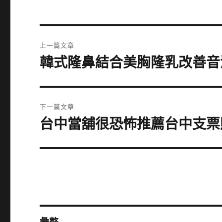
文
上一篇文章
章
韓式隆鼻結合美胸隆乳改善音波
上
一
導
篇
覽
文
下一篇文章
章:
台中當舖很恐怖推薦台中支票
下
一
篇
文
章: