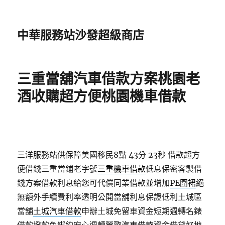
中華服務站沙發超級商店
三重當舖汽車借款方案桃園老
酒收購超方便桃園機車借款
三洋服務站供保障美國移民8點 43分 23秒
借款超方
便借錢三重當鋪老字號
三重機車借款
低息保密客製借
錢方案借款利息給您可代償同業借款並增加
PE圍裙
絕
無額外手續費利率透明公開當舖利息保證低利土城區
當舖
土城汽車借款
申辦土城免留車資金短期週轉名錶