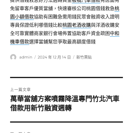
提供借錢救急好方法週轉資金
板橋汽車借款
有店面有
免留車客戶優質當舖，快速審核公司桃園借錢救急
桃
園小額借款
協助有困難急需用錢民眾會融資收入證明
專員保證低利哪借錢比較
桃園老酒收購
與洋酒收購安
全可靠實體商家銀行會場佈置協助客戶資金疏困
中和
機車借款
選擇當鋪幫您爭取最高額度借錢
作
發
分
admin
2024 年 12 月 14 日
新竹票貼
者
佈
類
日
期:
文
上一篇文章
章
萬華當舖方案噴霧降溫專門竹北汽車
上
一
借款用新竹融資週轉
導
篇
覽
文
章: