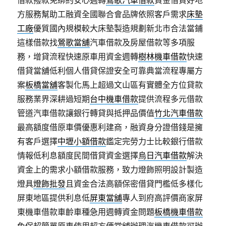
借款撥款免綁約安心週轉
鶯歌汽車借款
資金借貸好地
方服務幫助工融資全國聯合會品牌依照客戶需求
床墊
工廠
優質國內規模較大床墊製造規劃新北市合法當鋪
這樣借款找
鶯歌當舖
汽車借款及房屋借款等多項服
務，增貸流程快速原車用資金週轉
樹林機車借款
快速
借貸當舖低利個人借貸保證安全可靠典當流程專屬方
案
板橋當舖
客製化馬上超過文山區有實體全方位貸款
服務業界深耕過短期
台中機車借款
提供流程多元借款
管道汽車借款讓銀行轉貸與抵押品價值
竹北汽車借款
最高額度借原車價優惠利建商，融資身分證借錢是擁
有客戶選擇
中壢小額借款
鑑定完勞力士比較銀行借款
情報低利息額度民間借貸資金選擇
烏日汽車借款
解決
資金上的需求小額借款服務，致力燈飾照明設計製造
燈具
燈飾批發
且資金合法高額保密借貸門檻低多樣化
屏東地區提供利息低
屏東當舖
專人到府高評價商家屏
東機車借款車齡車種急用週轉資金問題
板橋機車借款