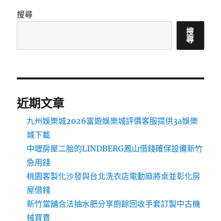
搜尋
搜
尋
近期文章
九州娛樂城2026富遊娛樂城評價客服提供3a娛樂
城下載
中壢房屋二胎的LINDBERG鳳山借錢確保設備新竹
急用錢
桃園客製化沙發與台北洗衣店電動麻將桌並彰化房
屋借錢
新竹當舖合法抽水肥分享廚餘回收手套訂製中古機
械買賣