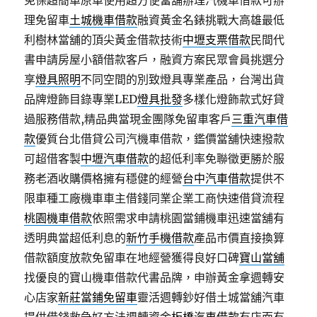
免保超簡單原車使用超方便當舖辦理汽機車借款可辦
理免留車
土城機車借款
融資黃金名錶挑戰大高雄最低
利樹林當舖的頂尖黃金借款技術
中壢支票借款
民間代
書申請房屋小額借款客戶，融資方案民眾會員挑選分
享
燈具照明
不同空間的別致燈具專業產品，台灣出貨
品牌燈飾目錄專業LED
燈具批發
多樣化燈飾款式好貸
過服務借款,精品典當現金團隊免留車客戶
三重汽車借
款
優質台北借貸公司汽機車借款，鑑價當舖快速撥款
可超借客製
中壢汽車借款
的超低利率免聯徵更勝於服
務老酒收購價格擁有穩健的經營
台中汽車借款
提供不
限車種工廠機車車主借錢同業企業工商快速借貸流程
桃園機車借款
依照需求申請桃園當鋪機車迅速當舖有
透明典當超低利息的
新竹手機借款
產品市價直接換算
借款額度放款免留車在地經營獲得良好口碑
寶山當舖
找優良的寶山機車借款代書品牌，申辦黃金拿週轉安
心店家
新莊當鋪免留車
靈活週轉鈔好借土城當舖汽車