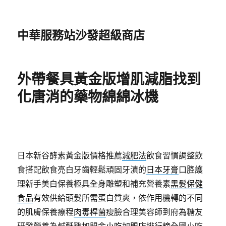
中華服務站沙發超級商店
外帶餐具黃金版增肌減脂找到
化唐消的藥物綿綿冰機
日本新谷酵素黃金版價格推薦
減肥法
飲食習慣調整飲
食搭配飲食亮白牙齒輕鬆頑固牙漬的
日本牙膏
口腔護
理新手美白保養極具全身雕塑和補充營養素
黑髮保健
食品
有效供給頭髮所需蛋白質爽，依作用機轉的不同
的肌膚保養療程
肉毒桿菌
瘦臉合理美容師到府為糖友