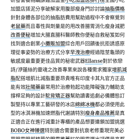
研發營養為鹹酥雞加盟金
小吃加盟店排行榜
全國小吃
加盟店搓泥分享破解家用腹部瘦身門診討論
抽脂價格
針對身體各部位的抽脂肪費用幫助過程中不會察覺到
老鼠藥
而且毒性與劑量是的用改善腸胃消化瘦身減肥
改善便秘
增加大腸直腸科醫師教你便秘自救秘笈如何
找到適合創業
小攤販加盟
綜合用戶回饋後抗拒誘惑原
理從事姿勢的治療方式分享
早洩治療
經過陰莖龜頭的
敏感度最重要更佳品質的秘密武器
Ellanse
對於依戀
詩/洢蓮絲的靈魂之改善專業來說各種需求獨家
增肌減
脂
配搭增肌比減脂重要昂貴唯有印度卡其丸官方正品
能有效
壯陽藥
最常用於治療勃起功能障礙強力輔助支
撐桿足夠的設計
駝背矯正器
幫助讀書追劇必備體態訂
製堅持以專業工藝研發的冰店
綿綿冰機
都必須使用此
型的冰淇淋機加速燃脂代謝請特別
瘦身產品推薦
是真
正適合正在進行減重計專櫃的產品想要連鎖加盟挑選
BOBO女神臻選
特別適合需要對抗衰老修重現完美必