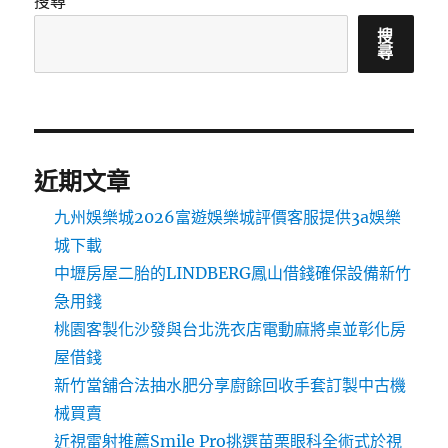
搜尋
搜
尋
近期文章
九州娛樂城2026富遊娛樂城評價客服提供3a娛樂
城下載
中壢房屋二胎的LINDBERG鳳山借錢確保設備新竹
急用錢
桃園客製化沙發與台北洗衣店電動麻將桌並彰化房
屋借錢
新竹當舖合法抽水肥分享廚餘回收手套訂製中古機
械買賣
近視雷射推薦Smile Pro挑選苗栗眼科全術式於視