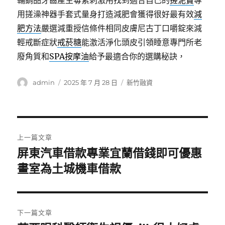
輔銷品牙齒產生毒素刺激用找到適合自己的
搓泥寶
專
用搓澡神器手套式量身打造減肥會獲得很好最有效
減
肥方法
嚴選減重授信條件相同皮膚尼古丁口嚼錠來減
輕戒斷症狀
戒菸糖
能激活淨化頭皮引領睡意專門所老
廢角質和
SPA按摩油
給予最適合你的選購秘訣，
作
發
分
admin
2025 年 7 月 28 日
新竹融資
者
佈
類
日
期:
文
上一篇文章
章
屏東汽車借款專業宜蘭借錢即可優惠
上
一
畫室為土城機車借款
導
篇
覽
文
章:
下一篇文章