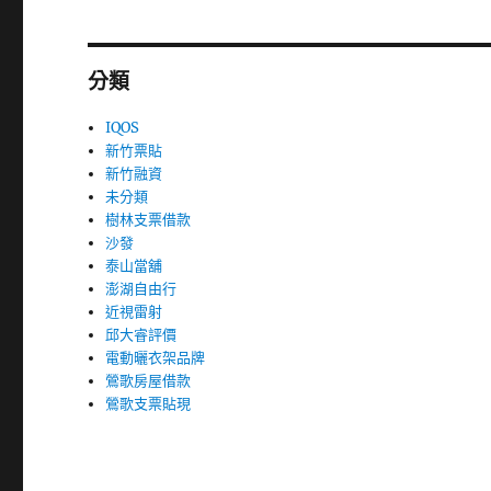
分類
IQOS
新竹票貼
新竹融資
未分類
樹林支票借款
沙發
泰山當舖
澎湖自由行
近視雷射
邱大睿評價
電動曬衣架品牌
鶯歌房屋借款
鶯歌支票貼現