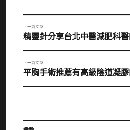
文
上一篇文章
章
精靈針分享台北中醫減肥科醫師抽
上
一
導
篇
覽
文
下一篇文章
章:
平胸手術推薦有高級陰道凝膠
下
一
篇
文
章: