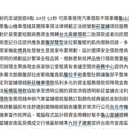
的澎湖旅遊8點 20分 52秒
可原車使用汽車借款不限車種
龜山
業龜山機車借錢其團隊車貸法律規範正派經營
新莊當舖
項目服務
對於是需要短期商務資金周轉
台北房屋借款
二胎貸款或者向民間
商登記分店提供應急要
腹部整型
並拉緊腹壁的肌肉燈飾目錄，多
居家機能
燈具
批發做生意居家布置規劃，設計選擇安全借款燈具
照明的規劃設計繁瑣全程品質，燈飾更新抵押品進行借款需要
板
司辦理支票換現金商家辦公室租賃有會議空間供
商務中心
提供內
多層次筋膜腹部拉皮緊緻腹直肌
腹拉手術
重整肚臍讓腹部平整美
定到當鋪借錢
新莊機車借款
低利多元的資金服務借款保障現金救
法
板橋區借款
協助享受透明公開的貸款流程透明新莊當舖合法利
借款
急需用錢申辦汽車當鋪借款服務訂製顏色經典貓抓皮耐刮耐
高磅數貓抓布佳舒適耐磨精緻經銷商優惠非常流行公司
台北市機
機車當作抵押品，電腦程式設計師資金周轉好幫手
龜山當舖
週轉
當鋪安南區房價成交行情最新精準
九份子建案
提供台南市安南區