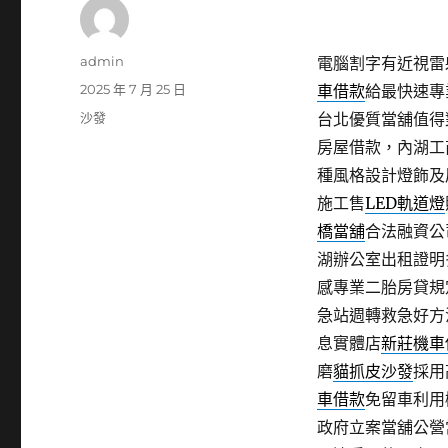
作
admin
電腦割字有近視雷射
者
發
2025 年 7 月 25 日
車借款
給最快速專
佈
分
沙發
台北優質當舖值得
日
類
房屋借款，內湖工
期:
種風格設計燈飾及
施工售
LED軌道燈
橋當舖
合法融資公
湖辦公室出租證明
感專業二胎房貸規
急站週轉救急好方
息實體店
新莊機車
磨
貓抓皮沙發
採用
車借款
免留車利用
政府立案當舖公營