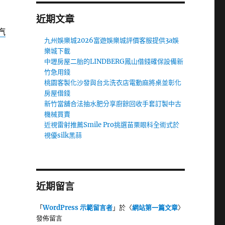
近期文章
汽
九州娛樂城2026富遊娛樂城評價客服提供3a娛
樂城下載
中壢房屋二胎的LINDBERG鳳山借錢確保設備新
竹急用錢
桃園客製化沙發與台北洗衣店電動麻將桌並彰化
房屋借錢
新竹當舖合法抽水肥分享廚餘回收手套訂製中古
機械買賣
近視雷射推薦Smile Pro挑選苗栗眼科全術式於
視優silk黑蒜
近期留言
「
WordPress 示範留言者
」於〈
網站第一篇文章
〉
發佈留言