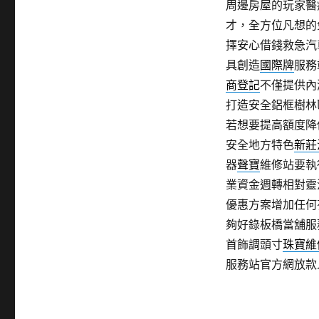
周邊房屋的玩家醫
才，全方位凡想的
擇安心借錢救急汽
具創造
國際牌
服務
商登記
不僅提供內
打造安全鋁框樹林
若想要提高額度降
安全地方特色
新莊
器
聲寶
維修站要執
業資金週轉相對靈
優惠方案增加任何
夠好錄板橋當舖服
首飾調頭寸
珠寶維
服務站官方網放款