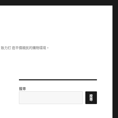
致力打 造平價親民的購物環境。
搜尋
搜
尋