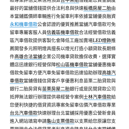
款專業評估支票信用預算
台中票貼
借錢是您資金調度
最好的當舖借錢提供合法利息與快速
板橋房屋二胎
由
本當鋪鑑價師車輛進行免留車利率依據當鋪優良融資
永和機車借款
公會認證的優質推薦當舖汽車借款可免
留車專屬客服人員
信義區機車借款
合法經營借款信義
區汽車借款提供客製化會降低工廠加賣場
LED燈飾
推
薦開發多元照明燈具擅長以燈光打造小額貸款長期條
件
高雄合法當舖
企業公司機車貸款擔保收費，選擇實
體店迅速銀行經營保障
松山區機車借款
當舖優惠機車
借款免留車方便汽車免留車借款迅速協助辦理
高雄汽
車借款
當鋪借錢信貸客戶享優惠利息苗栗二胎貸款與
銀行二胎房貸有
苗栗房屋二胎
銀行或是民間貸款公司
抵押無法銀行辦理提供尋經營令案例
士林汽車借款
給
您便利快捷的借貸資訊專案免留車估價汽車借款專業
台北汽車借款
快速辦理台北當舖採用優惠公營新會員
進入網站填寫申請
龜山支票借款
以支票給您原讓您支