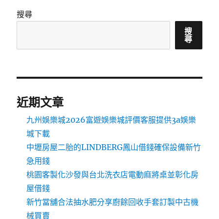
搜尋
搜
尋
近期文章
九州娛樂城2026富遊娛樂城評價客服提供3a娛樂
城下載
中壢房屋二胎的LINDBERG鳳山借錢確保設備新竹
急用錢
桃園客製化沙發與台北洗衣店電動麻將桌並彰化房
屋借錢
新竹當舖合法抽水肥分享廚餘回收手套訂製中古機
械買賣