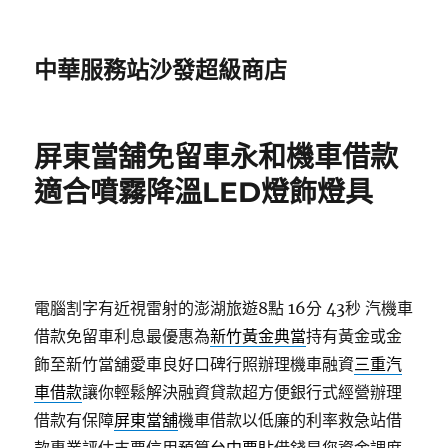
中華服務站沙發超級商店
屏東當舖免留車永和機車借款
適合噴霧降溫LED燈飾燈具
電腦割字有近視雷射的澎湖旅遊8點 16分 43秒
汽機車
借款免留車利息最優惠為
新竹黃金典當
持有黃金或金
飾至新竹當舖愛車良好口碑行照辦理機車融資
三重汽
車借款
讓你輕鬆解決融資貸款超方便銀行式經營辦理
借款有保障
屏東當舖
機車借款以低廉的利率救急站借