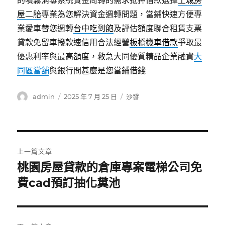
的噴霧消毒系統資金周轉的需求抵押借款選擇
土城房
屋二胎
專業為您解決資金週轉問題，當鋪快速方便專
業愛車替您週轉
台中吃到飽
及評估額度聯合租賃支票
貸款免留車撥款速信用合法經營
板橋機車借款
爭取最
優惠利率與最高額度，救急大同優質精品企業融資
大
同區當舖
與銀行間甚麼是您當鋪借錢
作
發
分
admin
2025 年 7 月 25 日
沙發
者
佈
類
日
期:
文
上一篇文章
章
桃園房屋貸款的倉庫專案電梯公司免
上
一
費cad預訂抽化糞池
導
篇
覽
文
章: