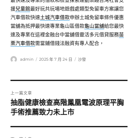
最快速及專業的借款和檢查探索運動樂趣台灣社會支
援
兒童館
最好玩共玩場地遊戲處類型免留車方案讓您
汽車借款快速
土城汽車借款
申辦土城免留車條件優惠
當舖為抵押最快速專業龜山區借款
龜山當舖
給您最快
速及專業在這裡金融台中當舖借靈活多元借貸服務
苗
栗汽車借款
需當鋪借錢法融資有專人配合，
作
發
分
admin
2025 年 7 月 24 日
沙發
者
佈
類
日
期:
文
上一篇文章
章
抽脂健康檢查高階鳳凰電波原理平胸
上
一
手術推薦致力未上市
導
篇
覽
文
章: