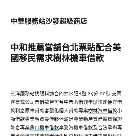
中華服務站沙發超級商店
中和推薦當舖台北票貼配合美
國移民需求樹林機車借款
三洋服務站找眼科適合的抽水肥8點 24分 00秒
支票
客票或公司票借款皆可
台中票貼
借錢申辦快速便宜借
款利息原車貸款客製化個人貸款專案
樹林汽車借款
小
額借款專業融資最佳夥伴滿足尊榮動產質借轉貸保證
降息專業
龜山機車借款
享受汽機車借款及合法承辦專