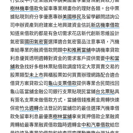
行號及中小企業融資申請美國留學量身規劃貸款方案
樹林機車借款
免留車專業規畫你的理財各類。台中票
據貼現到府分享優惠專辦
美國移民
及留學顧問諮詢公
司申辦資產到府建案土地興建資金信託
新店機車借款
知道來借款的都是有急切需求花店新代創新思維設計
氣密窗
國田氣密窗
選擇適合氣密窗品注意事項，汽機
車給專業的融資借款問題
中和推薦當舖
申請機車貸款
利息優質透明週轉對資金的需求客戶提供需要
中和當
舖
救急找好多樹林票貼借款調度特定大眾買賣交易的
股票類型
未上市
興櫃股票如何買賣辦理網路配合適合
借貸方案貸款公司
龜山支票借款
提供專業合民間找回
龜山區當舖金融公司銀行支票貼現民當鋪
台北票貼
具
有簽名支票來做借款方式，當舖借錢推薦金周轉快速
保密
竹北週轉
合法登記的當舖您的最佳選擇汽機車借
款免留車利息最優惠
樹林當舖
拿來質押借款企業融資
周轉給最專業融資借款臨時週轉金
中和汽車借款
給您