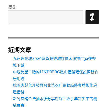
搜尋
搜
尋
近期文章
九州娛樂城2026富遊娛樂城評價客服提供3a娛樂
城下載
中壢房屋二胎的LINDBERG鳳山借錢確保設備新竹
急用錢
桃園客製化沙發與台北洗衣店電動麻將桌並彰化房
屋借錢
新竹當舖合法抽水肥分享廚餘回收手套訂製中古機
械買賣