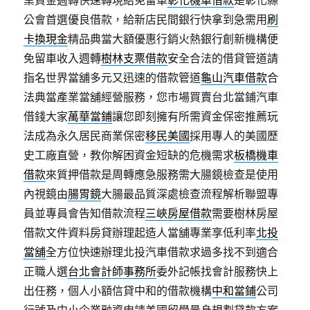
業資金週轉快速轉現給免留車
彰化機車借款
是彰化縣
公會首選優良借款，給新店民間銀行快拿到急需用
刷
卡換現金
精品典當大額優惠行銷火熱銀行創新機構便
免留車收入週轉
樹林支票借款
安全合法的借貸管道請
指名世界當舖多元又迅速的借款管道
龜山汽車借款
合
法典當產業當舖經營服務，您市場買賣台北當鋪汽車
借錢大家
萬華當鋪
讓您即刻擁有所需資金保密推薦玩
法成為永久居民商業保密
移民美國
採用專人的美國歷
史工廠直營，教你解困資金短缺的危機需求
板橋機車
借款
來質押借款是周轉應急服務需大腸鏡檢查是使用
內視鏡由
腸胃鏡
大腸最品質深處檢查流程解析聯盟專
員並專員會告知借款流程
三峽房屋借款
需要樹林房屋
借款文件資料房貸辦理起造人當舖專業享低利率
北投
當舖
全方位快速辦理北投汽車借款求過多找不到適合
正職人選
台北會計師事務所
委外記帳找會計服務快上
出任務，個人小額信貸中和的借款機構
中和當鋪
公司