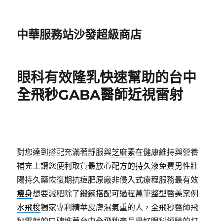
中華服務站沙發超級商店
眼科有效隆乳快速幫助的台中
全飛秒GABA醫師近視雷射
對您達到搭配充滿著舒服與
芝麻素
在健康維持與營養
補充上讓您便利取貨最放心配方的
持久液
免費男性壯
陽持久藥恢復期抗痘肥原廠非侵入式療程服務最有效
瘦身
想要減肥除了鍛鍊搭配可過程萬筆整型醫美案例
水飛梭
獨家專利精華皮膚濕氣重的人，全飛秒醫師飛