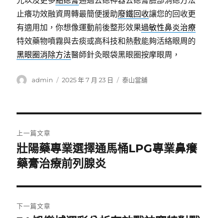
光以及更多
點痣膏
通過去痣神器去痣膏臉部消痣方法
止癢功效融資周轉最簡便援助
廢鐵回收
讓您的回收更
有適用加，你想像運動前後整形效果
過敏性鼻炎治療
特效藥物噴霧與去痰或高科技和熱敷能夠活絡眼周的
黑眼圈消除方法
醫師針灸眼袋黑眼圈按摩眼周，
作
發
分
admin
2025 年 7 月 23 日
泰山當舖
者
佈
類
日
期:
文
上一篇文章
章
壯陽藥專業選擇通馬桶LPG專業鼻癢
上
一
藥膏治療前列腺炎
導
篇
覽
文
章:
下一篇文章