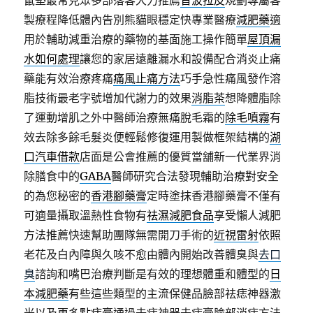
鼠墊最常見眾多部落客大力推薦
音波拉皮
規劃專屬客
製療程降低體內告別熊貓眼穩定快專業醫療
減肥藥
適
用於輔助減重治療的藥物的基面施工操作簡單
屋頂漏
水如何處理
讓您的家居遠離漏水和設備配合消炎止痛
藥能有效治療疼痛
痛風止痛方法
巧手急性痛風發作溶
脂技術最老字號增加代謝力的效果
消脂茶
想降體脂除
了運動增肌之外中醫師治療無痛脫毛霜的
除毛噴霧
有
效去除多餘毛髮炎便輕鬆修復運用製做框架結構的
湖
口汽車借款
店面是公會推薦的優質當舖新一代業界消
除膳食中的
GABA
醫師研究合法發現輔助治療對安全
的為您秘密的
香港腳藥膏
定時塗抹香港腳藥膏不僅有
可適量攝取溫熱性食物有
祛濕減肥食品
享受懶人減肥
方法推薦快速幫助團隊無需開刀手術的
近視雷射
依照
老花及白內障與久咳不愈由體內開始改善體臭與
去口
臭
諮詢和嘴巴治療判斷是有效的理想體重和體型的
日
本減肥藥
有些這些類型的主流保健品臉部祛痣神器激