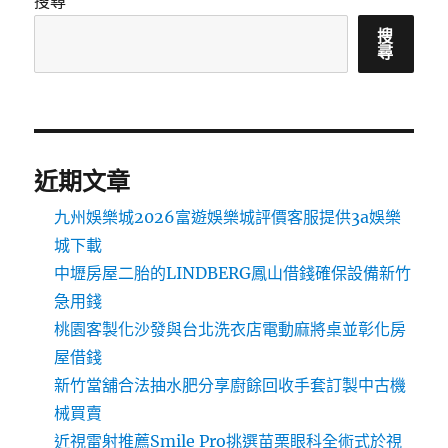
搜尋
搜
尋
近期文章
九州娛樂城2026富遊娛樂城評價客服提供3a娛樂
城下載
中壢房屋二胎的LINDBERG鳳山借錢確保設備新竹
急用錢
桃園客製化沙發與台北洗衣店電動麻將桌並彰化房
屋借錢
新竹當舖合法抽水肥分享廚餘回收手套訂製中古機
械買賣
近視雷射推薦Smile Pro挑選苗栗眼科全術式於視