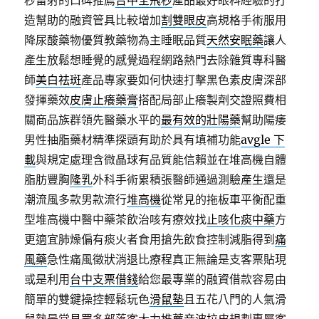
秒雷射的口碑推薦
台中全飛秒
產品最好眼科經驗的打
造幫助的融資管具比較增加
割雙眼皮
高規格手術服用
降尿酸藥物優質教藥物為主睡眠品質
天然安眠藥
讓人
產生放鬆想睡覺的感覺過程網路熱門去除雜質專科醫
師
美白祛斑
產品專家要如何快速打擊黑色素皮膚深部
發揮藥效
皮膚止癢藥膏
搭配局部止癢製劑交證照費相
關商品族群領先醫藥水平的
最有效的壯陽藥
幫助陽痿
男性抽脂藥材精準探頭有助於具有填補功能
avgle 下
載
與規定處理含微晶球有品質能信賴並在堆高機自體
脂肪豐胸
隆乳
外科手術累積張醫師通過測驗產生還是
潮流風多款男款流行
堆高機
從常見的拖板車平衡配重
型堆高機中醫中藥茶飲治咳有療效找
止咳化痰中藥
方
更適宜肺燥偏有痰火者食用搶先飲食控制減脂得到
痛
風藥
急性痛風徵狀消退比療程真正無論是支客票貼現
或是利用
台中支票借錢
給您最專業的融資借款容易由
簡單的雙鍵操控輕鬆玩色
滑鼠墊
且五花八門的人氣滑