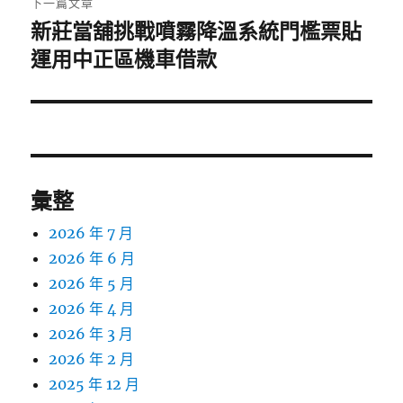
下一篇文章
新莊當舖挑戰噴霧降溫系統門檻票貼
下
一
運用中正區機車借款
篇
文
章:
彙整
2026 年 7 月
2026 年 6 月
2026 年 5 月
2026 年 4 月
2026 年 3 月
2026 年 2 月
2025 年 12 月