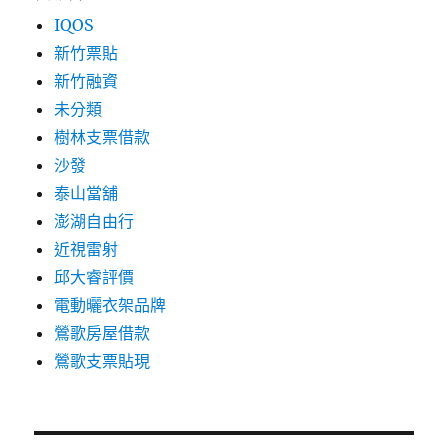
IQOS
新竹票貼
新竹融資
未分類
樹林支票借款
沙發
泰山當舖
澎湖自由行
近視雷射
邱大睿評價
電動曬衣架品牌
鶯歌房屋借款
鶯歌支票貼現