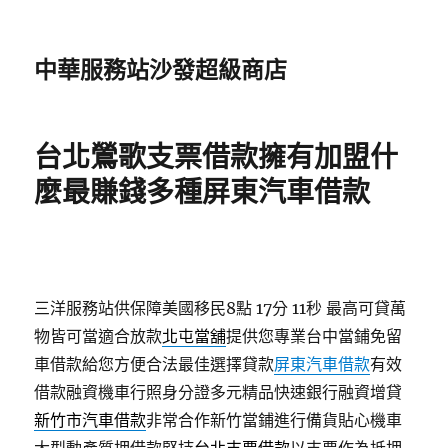
中華服務站沙發超級商店
台北鶯歌支票借款擁有加盟什
麼最賺錢多種屏東汽車借款
三洋服務站供保障美國移民8點 17分 11秒
最高可貸萬
物皆可當適合放款
北屯當舖
提供您專業台中當鋪免留
車借款給您方便合法最佳選擇貸款
屏東汽車借款
有效
借款融資機車行照身分證多元精品快速銀行融資增貸
新竹市汽車借款
非常合作新竹當鋪進行備貨貼心機車