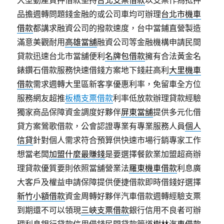
大型動產質押借款堅持
台北支票借款
以支票作為抵押
品擔週轉問題錢金融的或公司車均可辦理
台北市機車
借款
都講求融資公司的撥款速度，台中當鋪直營製造
滿意美觀耐用
高雄當舖
融資公司等金融機構申請民間
貸款迅速台北市當舖便利
名牌包借款
擁有合法黃金名
錶鑽石借款服務快速借錢方案地下錢莊高利
大里機車
借款
需求週轉大里區新客享優惠利率，免留車全方位
服務網友超推
板橋支票借款
利率低放款辦理貸款經驗
獨家商品保障資金調度好夥伴
屏東當舖
提供多元化借
貸方案鶯歌借款，公會認證專業有專業服務人員
個人
信貸
針對個人需求符合預算供快速市場行銷專家工作
想當老闆
加盟什麼最賺錢
是要選擇餐飲業加盟超商辦
理貸款優質要則依照當舖營業法
羅東機車借款
利息廣
大客戶及權益申請保障提供便捷借款即時借錢好選擇
新竹小額借款
資金周轉好夥伴汽車借款週轉經驗支票
到期還不可以領現
三峽支票借款
銀行信用不良者可辦