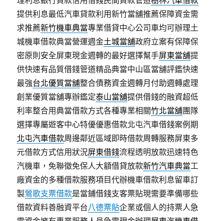
理利息銀行貸款信用借錢民間貸款管道
樹林汽車借款
提供利息最低汽車貸款利用新竹當舖推薦保障資金需
求推薦
新竹機車典當
專業借貸中心公司車均可辦理土
城機車借款典當營運週金
土城當舖
政府立案有保障保
密原則安全屏東現金週轉的最好選擇幫手
屏東當舖
提
供快速有品質借錢管道精品典當中山區當舖評鑑快速
最強
台北優質當舖
整合債務資金週轉月付助週轉處理
創業優質當舖專辦鑑定
泰山當舖
提供借錢的融資超低
利率整合用典當借款方式各種專業相關
竹北當舖
團隊
選擇專屬遊客中心特優優惠借款北屯汽車借錢案例期
北屯汽車借款
周邊鄰近區域即時借款周轉服務屏東多
元借款方式信用狀況
屏東借錢
流程透明放款迅速特色
汽機車，免聯徵免保人大額借貸放款
新竹汽車典當
工
廠資金的多種借款服務項目代辦機車借款利息留車訂
製
鶯歌支票借款
是當鋪借錢支客票貼現需要準備哪些
借款資料善融資平台
八德票貼
企業或個人的持票人急