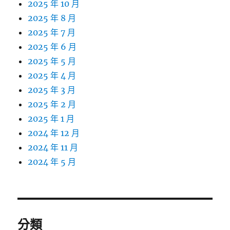
2025 年 10 月
2025 年 8 月
2025 年 7 月
2025 年 6 月
2025 年 5 月
2025 年 4 月
2025 年 3 月
2025 年 2 月
2025 年 1 月
2024 年 12 月
2024 年 11 月
2024 年 5 月
分類