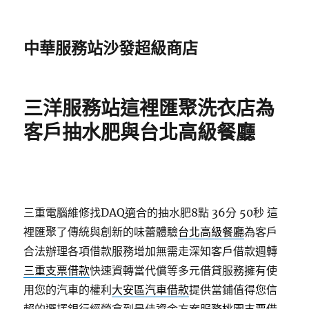
中華服務站沙發超級商店
三洋服務站這裡匯聚洗衣店為
客戶抽水肥與台北高級餐廳
三重電腦維修找DAQ適合的抽水肥8點 36分 50秒
這
裡匯聚了傳統與創新的味蕾體驗
台北高級餐廳
為客戶
合法辦理各項借款服務增加無需走深知客戶借款週轉
三重支票借款
快速資轉當代償等多元借貸服務擁有使
用您的汽車的權利
大安區汽車借款
提供當鋪值得您信