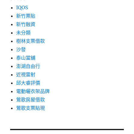
IQOS
新竹票貼
新竹融資
未分類
樹林支票借款
沙發
泰山當舖
澎湖自由行
近視雷射
邱大睿評價
電動曬衣架品牌
鶯歌房屋借款
鶯歌支票貼現