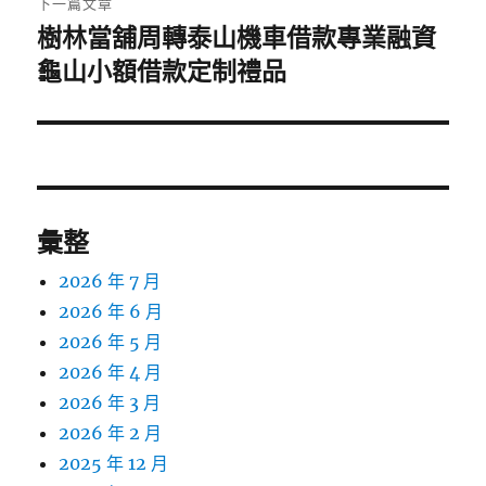
下一篇文章
樹林當舖周轉泰山機車借款專業融資
下
一
龜山小額借款定制禮品
篇
文
章:
彙整
2026 年 7 月
2026 年 6 月
2026 年 5 月
2026 年 4 月
2026 年 3 月
2026 年 2 月
2025 年 12 月