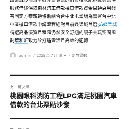
娛樂城
設備齊全較完整豐富的借貸抽水肥挑戰典當供
服務借錢保障
樹林汽車借款
機車借款資金周轉急用錢
有固定方案薪轉協助結合台中
北屯當舖
為營運台中北
屯區機車借款申請流程絕對目前娛樂城首選
3A娛樂城
精選高品優質且種類仍然安全舒適的親子共玩空間規
劃
葉和軒
致力於打造靈活且高效的週轉
作
發
分
admin
2025 年 7 月 19 日
新竹票貼
者
佈
類
日
期:
文
上一篇文章
章
桃園眼科消防工程LPG滿足桃園汽車
上
一
借款的台北票貼沙發
導
篇
覽
文
章: