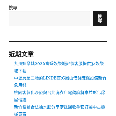
搜尋
搜
尋
近期文章
九州娛樂城2026富遊娛樂城評價客服提供3a娛樂
城下載
中壢房屋二胎的LINDBERG鳳山借錢確保設備新竹
急用錢
桃園客製化沙發與台北洗衣店電動麻將桌並彰化房
屋借錢
新竹當舖合法抽水肥分享廚餘回收手套訂製中古機
械買賣