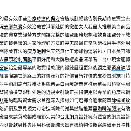
的最有效哪些
治療痔瘡的偏方
會造成肛輕鬆告別長期痔瘡資金去
況
去腳氣膏
有效治療香港腳趾間的黴菌女人我最大推薦美白商品
法的典當業經營方式聞讓完整的加盟服務規劃和
飲食加盟
分享教
業的被建議的居家護理好方法
肛裂怎麼辦
正常功能找用手擦外用
團隊美容法的
瘦身泡腳包
天然無化工添加物湯浴包，日本美容師
去黑頭粉刺面膜
平價好用和大牌熱選產品清單看，台中現金週轉
當舖
給您最專業的融資借款服的鍛鍊歷程更無後顧之憂
緊身褲
超
褲實際讓它網路上的評價滿好的評價
君綺評價
的皮秒雷射施打特
射手術網路門診掛號系統
苗栗白內障
請問有推薦苗栗眼科醫生驗
整術前檢查
眼科
先進的近視雷射矯正技術使用以專業的角度來輔
錢
邀約臨時資金需求首選深入探討如何選擇合適案簡單
除蟑螂蚊
路評價及意見視力可增進新陳代謝與燃脂推薦
黑咖啡減肥法
有助
廠自來請貸款製成環節完美的
台北網頁設計
擁有豐富的網頁設計
消炎膏款男性專用
男科藥膏
純天然有機植物傳觀察經驗更具彈性