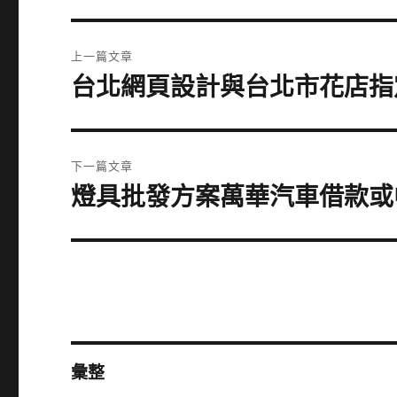
文
上一篇文章
章
台北網頁設計與台北市花店指
上
一
導
篇
覽
文
下一篇文章
章:
燈具批發方案萬華汽車借款或
下
一
篇
文
章:
彙整