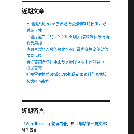
近期文章
九州娛樂城2026富遊娛樂城評價客服提供3a娛
樂城下載
中壢房屋二胎的LINDBERG鳳山借錢確保設備新
竹急用錢
桃園客製化沙發與台北洗衣店電動麻將桌並彰化
房屋借錢
新竹當舖合法抽水肥分享廚餘回收手套訂製中古
機械買賣
近視雷射推薦Smile Pro挑選苗栗眼科全術式於
視優silk黑蒜
近期留言
「
WordPress 示範留言者
」於〈
網站第一篇文章
〉
發佈留言