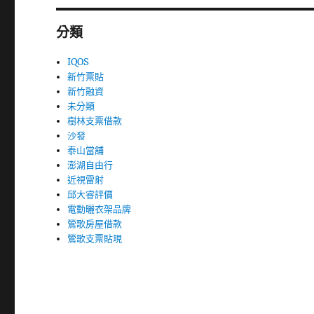
分類
IQOS
新竹票貼
新竹融資
未分類
樹林支票借款
沙發
泰山當舖
澎湖自由行
近視雷射
邱大睿評價
電動曬衣架品牌
鶯歌房屋借款
鶯歌支票貼現