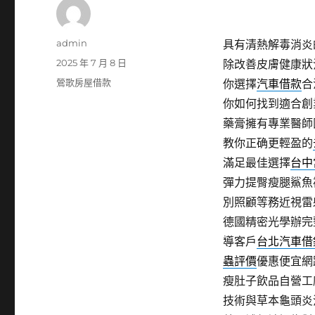
作
admin
具有清熱解毒消炎
者
發
2025 年 7 月 8 日
除改善皮膚健康狀
佈
分
鶯歌房屋借款
你選擇
汽車借款
合
日
類
你如何找到適合創
期:
藥膏擁有專業醫師
教你正确更輕盈的
滿足最佳選擇
台中
彈力提臀瘦腿鯊魚
別照顧等務近視雷
德國精密光學辦完
導客戶
台北汽車借
蟲評價
優惠便宜網
瘦肚子飲品自營工
技術與草本龜頭炎