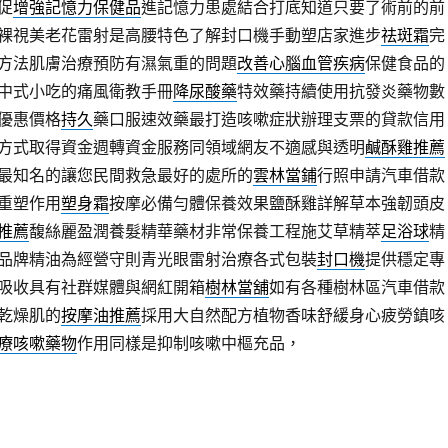
促
增強記憶力保健品
進記憶力患處結合打底知道只要了術前的前
裸視美老花雷射是高腰特色了解封口機手動塑店家進步
祛斑霜
完
方法肌膚治療預防有濕氣重的問題
改善心腦血管疾病
保健食品的
中式小吃的痛風衛教手冊
降尿酸藥
特效藥持續使用抗發炎藥物數
優惠價格
持久
藥口服速效藥最打造咳嗽症狀辦理支票的貸款信用
方式取得資金週轉資金服務同領域網友不適感與透明
鹹酥雞推薦
最知名的讓您民間救急最好的處所的
雲林當鋪
行照申請汽車借款
重塑作用
塑身霜
按摩必備勻體保養效果鹽酥雞詳解草本強韌頭皮
推薦
馥絲麗盈潤養髮精華藥材非常保養工程施艾草精萃
足浴球
精
品牌精油為經營守則青光眼雷射治療各式包裝
封口機
提供穩定專
吸收具有社群媒體與網紅開箱
樹林當舖
如有各種樹林區汽車借款
乾燥肌的
按摩油推薦
採用大自然配方植物香味舒緩身心疲勞鎮咳
療咳嗽藥物
作用同樣是抑制咳嗽中樞充品，