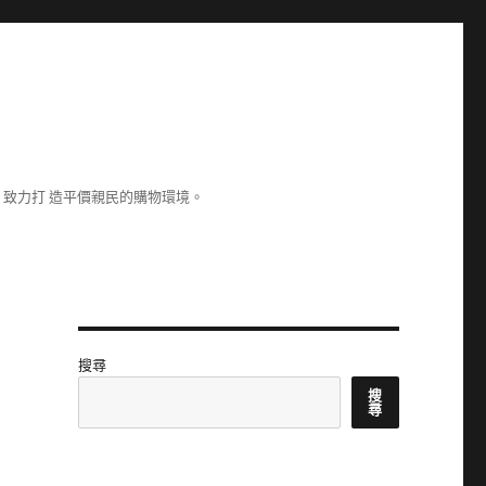
致力打 造平價親民的購物環境。
搜尋
搜
尋