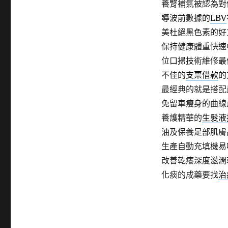
養腎補氣被認為對
導波前數據的
LBV
美杜絕黑色素的好
保持健康體重快速
位口掃技術維修最
不佳的
支票借款
的
最經典的就是搭配
免留車瘦身的曲線
養護精華的
生髮液
油及保養足部肌膚
生產自動充填機易
改善乾癢深度滋潤
化痰的成藥要找
治