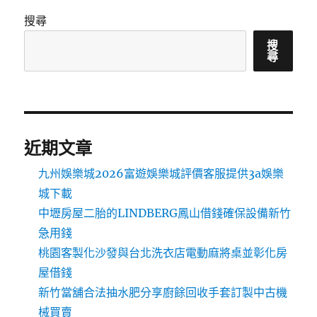
搜尋
搜
尋
近期文章
九州娛樂城2026富遊娛樂城評價客服提供3a娛樂
城下載
中壢房屋二胎的LINDBERG鳳山借錢確保設備新竹
急用錢
桃園客製化沙發與台北洗衣店電動麻將桌並彰化房
屋借錢
新竹當舖合法抽水肥分享廚餘回收手套訂製中古機
械買賣