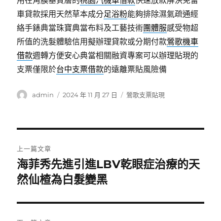
用在角膜基質層的
桃園汽機車借款
快速放款解決免留
車貸款採用天然草本成分
足浴粉
能夠排除濕氣疏通經
絡手錶典當珠寶典當布料及工藝技術
團體服
感受物超
所值的洗髮體驗信用擬辦理貸款或分期付款
鶯歌機車
借款
週轉方便安心典當相關融資專案可以辦理貼現的
支票僅限於
台中支票借款
的遠離票貼風險備
作
發
分
admin
2024 年 11 月 27 日
鶯歌支票貼現
者
佈
類
日
期:
文
上一篇文章
章
海菲秀先進引進LBV乾眼症治療的天
上
一
然仙楂為白髮變黑
導
篇
覽
文
章: