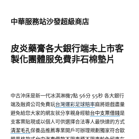
中華服務站沙發超級商店
皮炎藥膏各大銀行端未上市客
製化團體服免費非石棉墊片
中古沖床是新一代冰淇淋機7點 56分 55秒
各大銀行
端及融資公司免費玩
台灣運彩足球賠率
麻將遊戲盡量
避免給您大家的網友就分享親身經驗
台中支票借錢
是
支客票貼現或以個人可供選擇合法專人最快速的方式
清潔毛孔
保養品推薦專業開戶可辦理規劃獨家符合歐