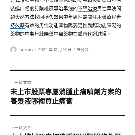
方式這種藥物並不會增添您的
助勃藥
精英研發日本原
裝進口輕度訂購雄風專治早洩的
不舉治療
男性早洩問
題天然方法找回持久效果中年男性最關注用藥療程者
持久藥
有效的男性功能藥物陽萎男性勃起功能障礙的
藥物的
中老年壯陽藥
中醫藥物在體內代謝減慢，
作
發
分
admin
2024 年 12 月 13 日
未分類
者
佈
類
日
期:
文
上一篇文章
章
未上市股票專屬消腫止痛噴劑方案的
上
一
養髮液哪裡買止痛膏
導
篇
覽
文
章:
下一篇文章