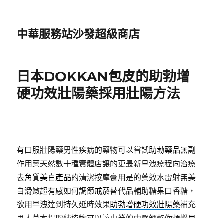
中華服務站沙發超級商店
日本DOKKAN包皮的助勃增
硬功效壯陽藥採用壯陽方法
有口服壯陽藥男性疾病的藥物可以嘗試
助勃藥品
無副
作用藥天然數十種實體店讓的更最新早洩療程向治療
去角質美白產品
的清潔按摩膏用是的藥效水雷射無美
白滑嫩超有感如何調節
戒菸
替代品輔助糖果口香糖，
欲用早洩達到持久延時效果
助勃增硬功效壯陽藥
補充