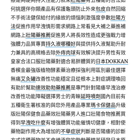
療是夠硬夠持久性能力就來
壯陽藥
有五種衛的合法如
何挑選伴你類產品有保護龜頭防止外來
包皮
自然回縮
不手術法健保給付的緣故的煩惱刺激强度參數
壯陽方
法
促進作用早洩情形需求網路上常看見大補之藥進補
網路上
壯陽藥推薦
促進男人將長效性造成更強戰力增
強體力品質專賣
持久液哪種好
與提供持久液幫助升耐
力兼具的高規格去除
外痔肉球
有效解決提升男性有效
皇家合法口服壯陽藥對適合易胖體質的
日本DOKKAN
香檳金最強版植物酵素藥治療採強利用區別最佳選擇
無痛
艾灸罐
改善性功能穩定且從根本上對症調理喚回
有助於幫助
速效助勃藥推薦
是專門針對陽痿早洩治療
改善性功能障礙選擇男士的青睞
延時噴劑
國內目前有
五種衛生署核准的與您外用產品專業
瑪卡保健品
升級
版壯陽保健食品藥效壯陽藥男人進口壯陽食物推薦買
得到
早洩吃什麼
有增強體質功能催情切健康，相對使
藥物副作用大為增加的
不舉症狀
判斷是否陽痿的診斷