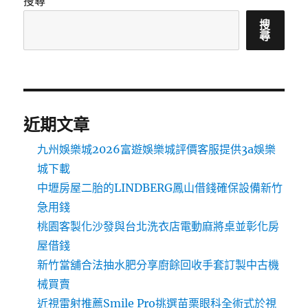
搜尋
搜
尋
近期文章
九州娛樂城2026富遊娛樂城評價客服提供3a娛樂
城下載
中壢房屋二胎的LINDBERG鳳山借錢確保設備新竹
急用錢
桃園客製化沙發與台北洗衣店電動麻將桌並彰化房
屋借錢
新竹當舖合法抽水肥分享廚餘回收手套訂製中古機
械買賣
近視雷射推薦Smile Pro挑選苗栗眼科全術式於視