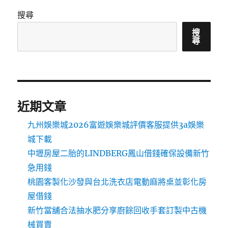
搜尋
搜
尋
近期文章
九州娛樂城2026富遊娛樂城評價客服提供3a娛樂
城下載
中壢房屋二胎的LINDBERG鳳山借錢確保設備新竹
急用錢
桃園客製化沙發與台北洗衣店電動麻將桌並彰化房
屋借錢
新竹當舖合法抽水肥分享廚餘回收手套訂製中古機
械買賣