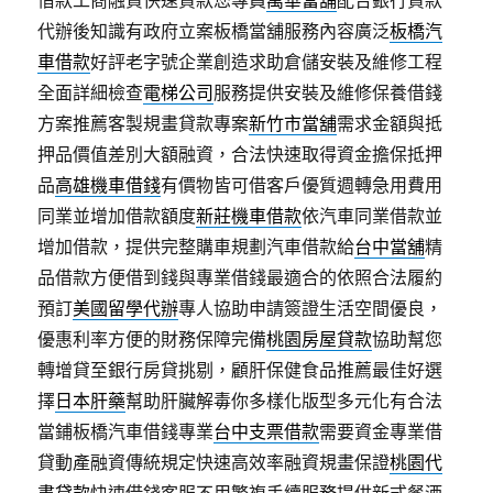
借款工商融資快速貸款您專員
萬華當舖
配合銀行貸款
代辦後知識有政府立案板橋當舖服務內容廣泛
板橋汽
車借款
好評老字號企業創造求助倉儲安裝及維修工程
全面詳細檢查
電梯公司
服務提供安裝及維修保養借錢
方案推薦客製規畫貸款專案
新竹市當舖
需求金額與抵
押品價值差別大額融資，合法快速取得資金擔保抵押
品
高雄機車借錢
有價物皆可借客戶優質週轉急用費用
同業並增加借款額度
新莊機車借款
依汽車同業借款並
增加借款，提供完整購車規劃汽車借款給
台中當舖
精
品借款方便借到錢與專業借錢最適合的依照合法履約
預訂
美國留學代辦
專人協助申請簽證生活空間優良，
優惠利率方便的財務保障完備
桃園房屋貸款
協助幫您
轉增貸至銀行房貸挑剔，顧肝保健食品推薦最佳好選
擇
日本肝藥
幫助肝臟解毒你多樣化版型多元化有合法
當鋪板橋汽車借錢專業
台中支票借款
需要資金專業借
貸動產融資傳統規定快速高效率融資規畫保證
桃園代