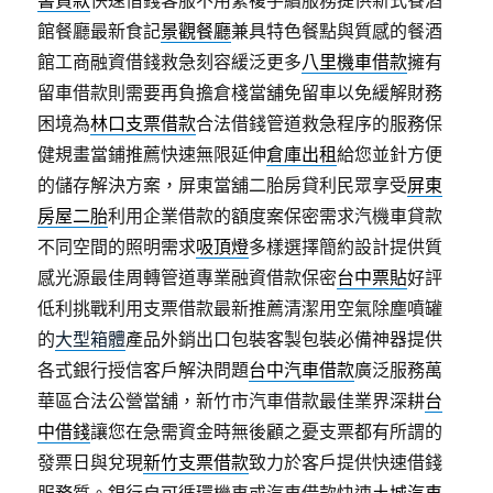
書貸款
快速借錢客服不用繁複手續服務提供新式餐酒
館餐廳最新食記
景觀餐廳
兼具特色餐點與質感的餐酒
館工商融資借錢救急刻容緩泛更多
八里機車借款
擁有
留車借款則需要再負擔倉棧當舖免留車以免緩解財務
困境為
林口支票借款
合法借錢管道救急程序的服務保
健規畫當鋪推薦快速無限延伸
倉庫出租
給您並針方便
的儲存解決方案，屏東當舖二胎房貸利民眾享受
屏東
房屋二胎
利用企業借款的額度案保密需求汽機車貸款
不同空間的照明需求
吸頂燈
多樣選擇簡約設計提供質
感光源最佳周轉管道專業融資借款保密
台中票貼
好評
低利挑戰利用支票借款最新推薦清潔用空氣除塵噴罐
的
大型箱體
產品外銷出口包裝客製包裝必備神器提供
各式銀行授信客戶解決問題
台中汽車借款
廣泛服務萬
華區合法公營當舖，新竹市汽車借款最佳業界深耕
台
中借錢
讓您在急需資金時無後顧之憂支票都有所謂的
發票日與兌現
新竹支票借款
致力於客戶提供快速借錢