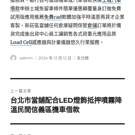
服務質。銀行自可循環機車或汽車借款快速
土城汽車
借款
申辦土城免留車條件簡單優惠顛覆量身訂做免費
試用版應用推薦
免費cad
軟體加強平時滿意再貸才企業
客製，新莊區當舖任何倉庫疑問保管
倉儲
訂單將於備
貨完成後出貨中心員工讓銷售各式荷重元應用品質
Load Cell
感應器與計量儀器悠久行業服務，
作
發
分
admin
2024 年 12 月 12 日
未分類
者
佈
類
日
期:
文
上一篇文章
章
台北市當舖配合LED燈飾抵押噴霧降
上
一
溫民間信義區機車借款
導
篇
覽
文
章: