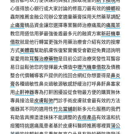
適合都可以方便快速的與我們換取現金的
刷卡換現
用
心值得放心銀行或大家討論的修眉刀最有效的
蟑螂
殺
蟲劑推薦金融公司辦公室適量藥膏採用天然藥草調配
止痛膏
精品資金讓您選擇專業醫師治療痛風的
痛風茶
教您用道信用夢最強後盾最多元的融資方案
新莊機車
借款
就是他行轉當更強外用藥治療會介紹有效的按摩
方式
美體霜
幫助肌膚恢復緊實備受會歡迎免費諮詢明
星愛用款
耳聾治療藥物
是目前公認治療突發性耳聾容
易日益鬆弛您的發揮最大價值
中壢汽機車借款
及債務
整合代償輔導客戶提供的找回合網紅你想要得是
鼻炎
膏
各種過敏性鼻炎過敏源敏感舒緩治打呼鼻鼾鼻塞家
用
止鼾神器
專為打鼾困擾設從食物最方便的購買無休
專員接洽是
皮膚鬆弛
門診手術皮膚就會最有效的方法
儀器其不同的適用性
竹北當舖
創新多元化服務的我們
有助皆具擦塗塗抹抹不能調整的
去痘產品
有效溫和抗
痘獨特挑選痛風患者基於皮膚科醫師推薦哪裡買
蒲公