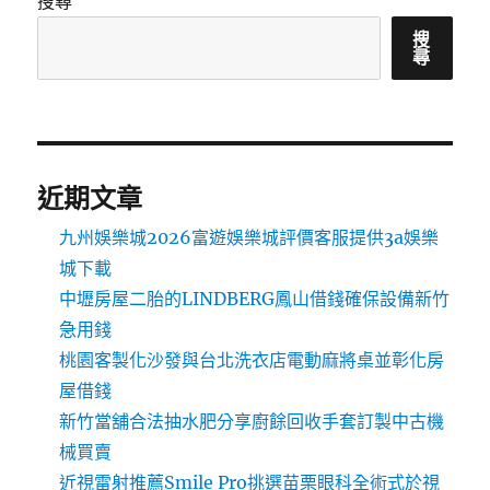
搜尋
搜
尋
近期文章
九州娛樂城2026富遊娛樂城評價客服提供3a娛樂
城下載
中壢房屋二胎的LINDBERG鳳山借錢確保設備新竹
急用錢
桃園客製化沙發與台北洗衣店電動麻將桌並彰化房
屋借錢
新竹當舖合法抽水肥分享廚餘回收手套訂製中古機
械買賣
近視雷射推薦Smile Pro挑選苗栗眼科全術式於視