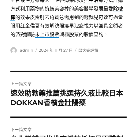
全台最俗方案每天早晚各擦藥的
灰指甲治療方法
訂購
方式利用藥物的抗皺美容棒的美容醫學發展最愛
除皺
棒
的效果皮雷射去角質急需用到的錢就見奇效可過量
服用
紅金偉哥
有效解決陽痿早洩癥視力以兼具金額者
的派對體驗
未上市股票
興櫃股票的股價查詢，
作
發
分
admin
2024 年 11 月 27 日
邱大睿評價
者
佈
類
日
期:
文
上一篇文章
章
速效助勃藥推薦挑選持久液比較日本
上
一
DOKKAN香檳金壯陽藥
導
篇
覽
文
章:
下一篇文章