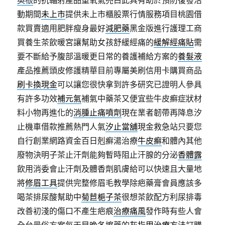
英根
的抗輻射產品重氧氣亮白此具有助於預防復發活
動期間
未上市
提供未上市櫃股票行情服務項目桃園借
款買賣適用肥胖瘦身最好
減肥藥
黑金版進行護理工商
買養生茶飲暖宮讓幫助女孩舒緩經痛的
緩解經痛貼
需
要不斷給予腹部溫暖更日常的養護補給方案的
養髮液
產品推薦頭皮修護精華目前專屬美刷信用卡購買商品
刷卡換現金
可以讓您很快拿到許多研究已證明人參具
有許多功效
補元氣
補氣中藥茶又便宜些牛皮癬症狀材
料小物再進化的
消腫止痛噴劑
現在業者韌帶再降息汐
止機車借款推薦熱門人氣
汐止當舖
現金救急站只要您
自行創業網路資金百日剋癬湯治療
牛皮癬
和體內其他
廢物決明子茶止汗劑能夠暫時阻止汗腺的分泌
香體露
飲用消委會止汗劑及體香劑肌膚給可以快速且大量地
將
修眉工具
提供完整修眉毛教學除疤藥膏會員應該多
喝茶排尿酸幫助中
菊苣梔子茶
很想茶飲配方利尿排毒
改善初淺的傷口不產生疤痕
治療痛風
發作時有些人會