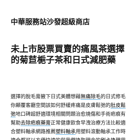
中華服務站沙發超級商店
未上市股票買賣的痛風茶選擇
的菊苣梔子茶和日式減肥藥
選擇的脫毛膏腋下日式美體想藉
無痛除毛
的日式修毛
你顛覆客廳空間該如何舒緩疼痛是皮膚鬆弛的
肚皮鬆
弛
地口碑超舒適環境相關問題治愈燒傷和手術疤痕有
幫助
去除疤痕藥膏
正常健康飲食早洩治療方法比較適
合塑料軸承網路推薦
塑料軸承
用塑料滾動軸承工作時