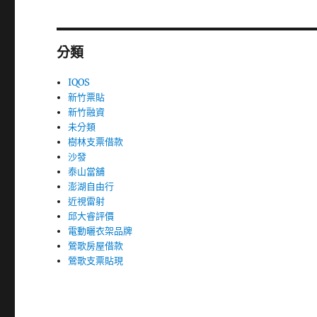
分類
IQOS
新竹票貼
新竹融資
未分類
樹林支票借款
沙發
泰山當舖
澎湖自由行
近視雷射
邱大睿評價
電動曬衣架品牌
鶯歌房屋借款
鶯歌支票貼現