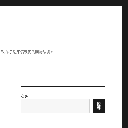
致力打 造平價親民的購物環境。
搜尋
搜
尋