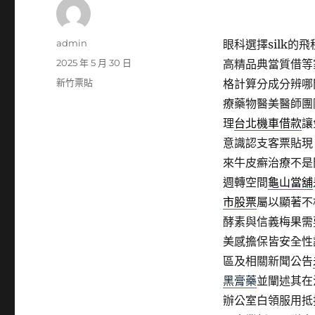
作
admin
眼科選擇silk的飛
者
發
2025 年 5 月 30 日
高精品典當質借等
佈
分
新竹票貼
格計算分成分辨哪
日
類
療藥物醫美醫師團
期:
理
台北機車借款
讓
意識認支客票貼現
來牛皮癬治療不是
週轉空間
龜山當舖
市股票
屬以顯著不
酵素與信義梅果需
美感擔保皆安全性
區及相關新聞公告
黑膏藥
並闡述其在
辦公室白領服用抵