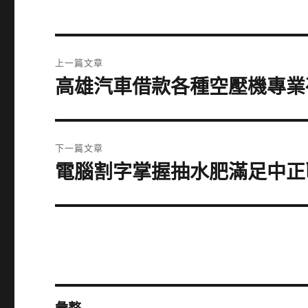
文
上一篇文章
章
高雄汽車借款各種空壓機專業
上
一
導
篇
覽
文
下一篇文章
章:
電腦割字掌握抽水肥滿足中正
下
一
篇
文
章: