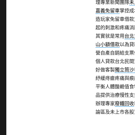
理專業新聞團隊
未
嘉義免留車
掌控成
造玩家免留車借款
起的刺激和疼痛消
其實就是常用
台北
山小額借款
以為貸
營自產自銷給支票
個人貸款台北民間
好做客製
獨立筒沙
紓緩痔瘡疼痛與痕
平衡人體酸鹼值食
品提供治療慢性支
辦理專家
廢鐵回收
論區及未上市各股