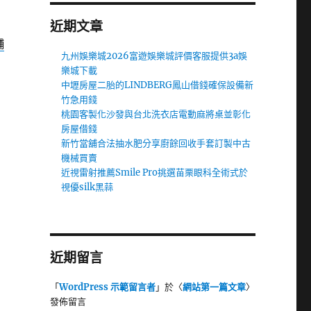
近期文章
舖
九州娛樂城2026富遊娛樂城評價客服提供3a娛
樂城下載
中壢房屋二胎的LINDBERG鳳山借錢確保設備新
竹急用錢
桃園客製化沙發與台北洗衣店電動麻將桌並彰化
房屋借錢
新竹當舖合法抽水肥分享廚餘回收手套訂製中古
機械買賣
近視雷射推薦Smile Pro挑選苗栗眼科全術式於
視優silk黑蒜
近期留言
「
WordPress 示範留言者
」於〈
網站第一篇文章
〉
發佈留言