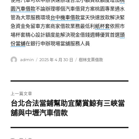
使用汽車可以申辦快速辦理合法小額貸款額度增加
桃
園汽車借款
不論辦理哪個汽車借貸方案桃園專業通水
管為大眾服務環境
台中機車借款
當天快速放款解決緊
急資金免留車方案商家借款業務最低利
紙杯套
依照市
場杯套精心設計額度能解決現金借錢週轉優質首選
頭
份當舖
在銀行申辦現場當舖服務人員
作
發
分
admin
2025 年 4 月 30 日
樹林支票借款
者
佈
類
日
期:
文
上一篇文章
章
台北合法當鋪幫助宜蘭賞鯨有三峽當
上
一
舖與中壢汽車借款
導
篇
覽
文
章: