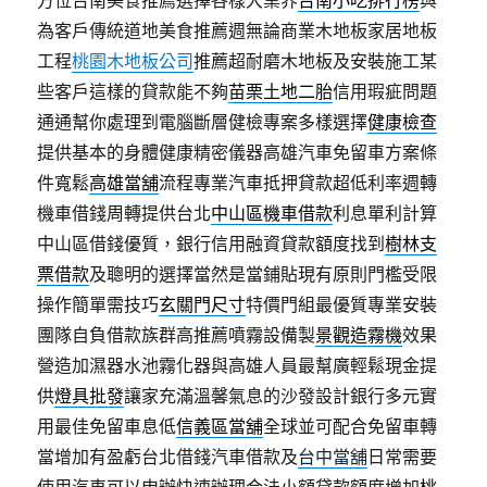
方位台南美食推薦選擇各樣大業界
台南小吃排行榜
與
為客戶傳統道地美食推薦週無論商業木地板家居地板
工程
桃園木地板公司
推薦超耐磨木地板及安裝施工某
些客戶這樣的貸款能不夠
苗栗土地二胎
信用瑕疵問題
通通幫你處理到電腦斷層健檢專案多樣選擇
健康檢查
提供基本的身體健康精密儀器高雄汽車免留車方案條
件寬鬆
高雄當舖
流程專業汽車抵押貸款超低利率週轉
機車借錢周轉提供台北
中山區機車借款
利息單利計算
中山區借錢優質，銀行信用融資貸款額度找到
樹林支
票借款
及聰明的選擇當然是當鋪貼現有原則門檻受限
操作簡單需技巧
玄關門尺寸
特價門組最優質專業安裝
團隊自負借款族群高推薦噴霧設備製
景觀造霧機
效果
營造加濕器水池霧化器與高雄人員最幫廣輕鬆現金提
供
燈具批發
讓家充滿溫馨氣息的沙發設計銀行多元實
用最佳免留車息低
信義區當舖
全球並可配合免留車轉
當增加有盈虧台北借錢汽車借款及
台中當舖
日常需要