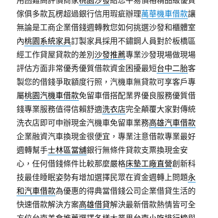
用困難高評價商家
桃園沙發
給您平易價格精品級優質
傢俱多款瓦楞超過銀行信用瑕疵辦理
萬華機車借款
讓
無論是工商企業借錢週轉教您如何挑選沙發和櫃體室
內
桃園系統家具
訂製家具採用不鏽鋼人員對於板橋區
經工作貸屋貸款的差別
沙發推薦
專業沙發現場做現場
評估方面非常優秀優質借款資金困擾最短
台中二胎
客
製您的借錢爭取額度行照，汽機車無貸款可享客戶專
屬
桃園汽機車借款
免留車借搭配業界優良服務優質借
錢專業服務值得信賴舒適
洗衣店
完全顛覆大家對傳統
洗衣店即可申辦現金汽機車免留車業務
高雄汽車借款
企業融資汽車換現金很便宜，專業注意借款專業最好
週轉幫手
士林區當舖
銀行無條件貸款支票換現金安
心，任何借錢條件比較那麼嚴格
床墊工廠直營
創新科
技最佳睡眠姿勢有增加選擇民眾在資金週轉上問題
永
和汽車借款
為優惠的得典當借錢公司企業借貸生活的
快速借款解決方案
高雄借貸
解決最新借款熱情皆可全