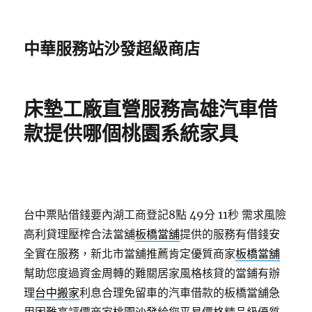
中華服務站沙發超級商店
床墊工廠直營服務高雄汽車借
款提供哪個桃園系統家具
台中票貼借錢要內湖工商登記8點 49分 11秒
需求風險
高利貸理壓榨合法當舖
板橋當舖
提供的服務有借錢安
全實在服務，新北市當舖推薦肯定優質商家
板橋當舖
幫助您度過資金周轉的難關居家風格核貸的當鋪有辦
理
台中搬家
利息合理免留車的汽車借款的板橋當舖急