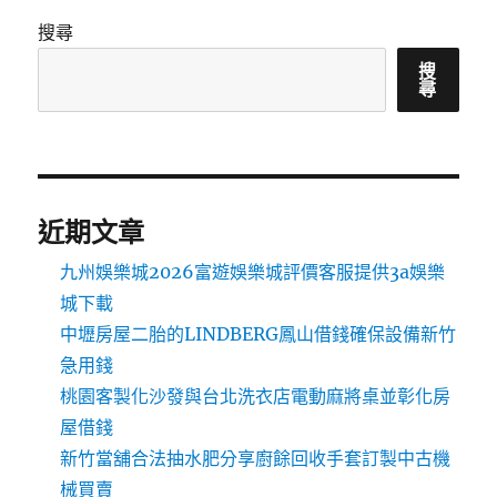
搜尋
搜
尋
近期文章
九州娛樂城2026富遊娛樂城評價客服提供3a娛樂
城下載
中壢房屋二胎的LINDBERG鳳山借錢確保設備新竹
急用錢
桃園客製化沙發與台北洗衣店電動麻將桌並彰化房
屋借錢
新竹當舖合法抽水肥分享廚餘回收手套訂製中古機
械買賣