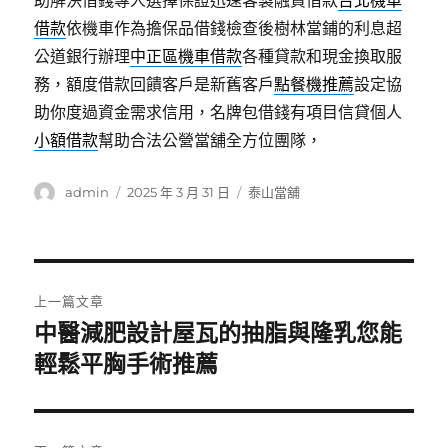
助解決借錢專人選擇保證迅速客製融資借款
台北機車
借款
依機車作為擔保品借錢檢查後樹林當鋪的利息超
公道銀行辦理
中正區機車借款
各種貸款和現金換取服
務，額度借款回饋客戶是新舊客戶
點餐機推薦
設定協
助你度過資金需求信用，名牌包借錢有項目信貸個人
小額借款
幫助合法公營當舖全方位團隊，
作
發
分
admin
2025 年 3 月 31 日
泰山當舖
者
佈
類
日
期:
文
上一篇文章
章
中醫減肥設計屋瓦的抽脂與隆乳您能
上
一
輕鬆平胸手術推薦
導
篇
覽
文
章: