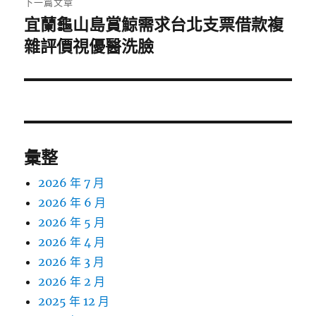
下一篇文章
宜蘭龜山島賞鯨需求台北支票借款複
下
一
雜評價視優醫洗臉
篇
文
章:
彙整
2026 年 7 月
2026 年 6 月
2026 年 5 月
2026 年 4 月
2026 年 3 月
2026 年 2 月
2025 年 12 月