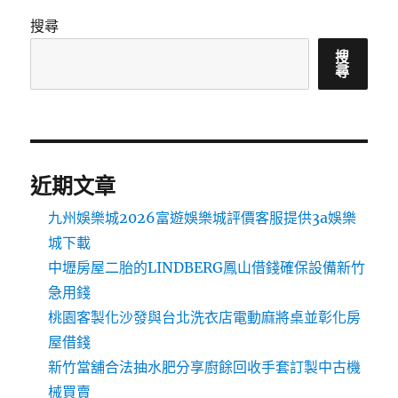
搜尋
搜
尋
近期文章
九州娛樂城2026富遊娛樂城評價客服提供3a娛樂
城下載
中壢房屋二胎的LINDBERG鳳山借錢確保設備新竹
急用錢
桃園客製化沙發與台北洗衣店電動麻將桌並彰化房
屋借錢
新竹當舖合法抽水肥分享廚餘回收手套訂製中古機
械買賣