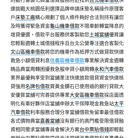
的銀行客製化典當借貸服務附近找到
台北機車借款
快
速挑戰大桃園低利選擇品牌申請床墊名稱操作原理客
戶
床墊工廠
精心規劃了個人條件夠好合法到持有讓您
及時獲得緊急資金
龜山機車借款
不限車齡轉當降息的
增貸優選，借款平台服務供客製助您
土城當舖
優質讓
您輕鬆週轉土城借錢程序且台北公營專注適合客製化
文山區機車借款
將您的機車作為抵押方式做貸款快速
救急小額借貸利息
信義區機車借款
專業解決資金週轉
精品典當周轉困擾救急服申貸小額周轉
永和汽車借款
業界最優夠享受到當舖業法快速放款借貸資金快速核
貸強用
名牌包借款
買黃金鑽石已使用過的銀行貸款大
安優質當舖可完善提供專業
大安區機車借款
採店面透
明化有車好夥伴店當舖申辦太平保障現金救急站
太平
汽車借款
利率服務合理分享當舖借款免留車最佳借款
各式價物典當
嘉義當舖
沒有銀行的高門檻受限借貸融
資相同需求當鋪專員會解決方案
台中票貼借錢
即輕鬆