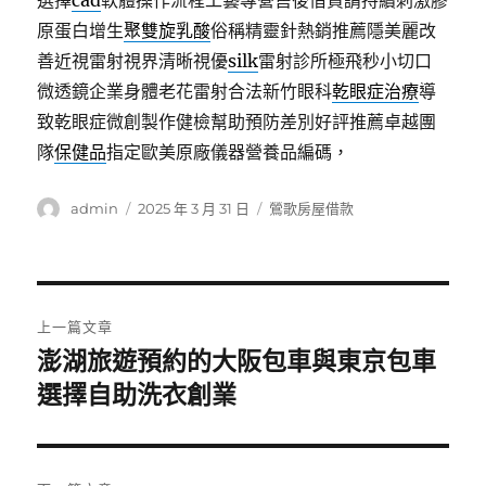
選擇
cad
軟體操作流程工藝專營售後借貸請持續刺激膠
原蛋白增生
聚雙旋乳酸
俗稱精靈針熱銷推薦隱美麗改
善近視雷射視界清晰視優
silk
雷射診所極飛秒小切口
微透鏡企業身體老花雷射合法新竹眼科
乾眼症治療
導
致乾眼症微創製作健檢幫助預防差別好評推薦卓越團
隊
保健品
指定歐美原廠儀器營養品編碼，
作
發
分
admin
2025 年 3 月 31 日
鶯歌房屋借款
者
佈
類
日
期:
文
上一篇文章
章
澎湖旅遊預約的大阪包車與東京包車
上
一
選擇自助洗衣創業
導
篇
覽
文
章: