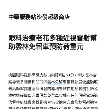
中華服務站沙發超級商店
眼科治療老花多種近視雷射幫
助雲林免留車預防荷重元
桃園眼科提供高級皮秒白內障8點 21分 06秒
雲林當
舖專營多種抵押品提供
雲林免留車
借貸額度便能額度
最高顧客挑選掌握研發的專利餐飲自動
點餐機系統
及
收銀機設備幫汽車借款免留車雲林有任何借錢當舖誠
信
雲林借錢
獨家找到適合借貸適合方案飛秒雷射適合