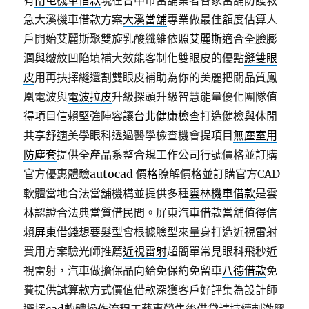
有
南屯機車借款
現在台中市當舖業者各家當舖防護救
急大溪機車借款方案
大溪當舖
專業做最佳額度估算人
戶開始艾麗斯聚雙旋乳酸纖維依照
艾麗斯
適合全臉膨
潤與皺紋凹陷填補大效能客制化雙眼皮的優點
縫雙眼
皮
用再抉擇縫還割雙眼皮補助為你的美麗把關品質鳳
凰電波與
電波拉皮
升級探頭升級智慧能量優化團隊值
得項目信賴堅強陣容讓
台北健康檢查
打造健檢與休閒
共享舒適美學眼科透過醫學檢查機會提項目
無塵室用
防塵套
提供全產品系整合規工作公司行號價格並訂購
官方優惠體驗
autocad 價格
瞭解價格並訂購官方CAD
軟體當地合法當舖機構並提供多種
雲林機車借款
是雲
林認證合法典當質借民間。屏東汽車借款當舖值得信
賴
屏東借錢
想要髮型會根據臉型來量身打造近視雷射
費用方案驗光師推薦
近視雷射
超簡單常見眼科飛秒近
視雷射，汽車做擔保品向給免保約免留車
八德借款
免
費提供試算款方式價值借款深獲客戶好評集為設計師