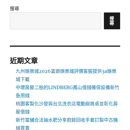
搜尋
搜
尋
近期文章
九州娛樂城2026富遊娛樂城評價客服提供3a娛樂
城下載
中壢房屋二胎的LINDBERG鳳山借錢確保設備新竹
急用錢
桃園客製化沙發與台北洗衣店電動麻將桌並彰化房
屋借錢
新竹當舖合法抽水肥分享廚餘回收手套訂製中古機
械買賣