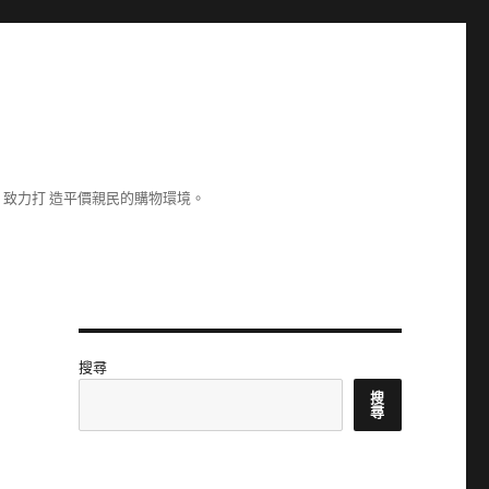
致力打 造平價親民的購物環境。
搜尋
搜
尋