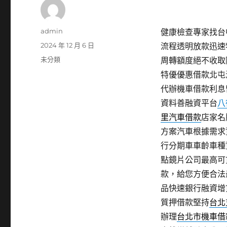
作
admin
健康檢查專家找台中
者
發
2024 年 12 月 6 日
流程透明放款迅速
佈
分
未分類
周轉額度絕不收取
日
類
特優優惠借款北屯
期:
代辦機車借款利息
資料善融資平台
八
里汽車借款
店家名
方案汽車根據需求
行分期車車齡車種
點鏡片公司最高可
款，給您方便合法
品快速銀行融資增
質押借款堅持
台北
辦理
台北市機車借