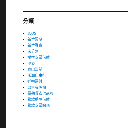
分類
IQOS
新竹票貼
新竹融資
未分類
樹林支票借款
沙發
泰山當舖
澎湖自由行
近視雷射
邱大睿評價
電動曬衣架品牌
鶯歌房屋借款
鶯歌支票貼現