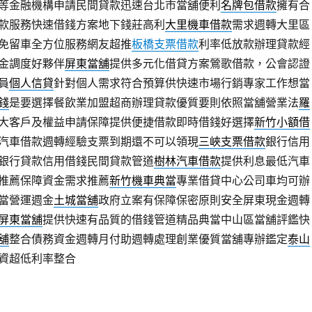
等金融機構申請民間貸款迅速台北市當舖便利
名牌包借款
擁有合
款服務快速借錢方案地下錢莊高利
大里機車借款
需求週轉大里區
免留車全方位服務網友超推
板橋支票借款
利率低放款辦理貸款經
金調度好夥伴
屏東當舖
提供多元化借貸方案鶯歌借款，公會認證
員
個人信貸
針對個人需求符合預算供快速市場行銷專家工作想當
錢
是要選擇餐飲業加盟超商辦理貸款優質要則依照當舖營業法
羅
大客戶及權益申請保障提供便捷借款即時借錢好選擇
新竹小額借
汽車借款週轉經驗支票到期還不可以領現
三峽支票借款
銀行信用
銀行貸款信用借錢民間貸款管道
樹林汽車借款
提供利息最低汽車
推薦保障資金需求推薦
新竹機車典當
專業借貸中心公司車均可辦
當營運週金
土城當舖
政府立案有保障保密原則安全屏東現金週轉
屏東當舖
提供快速有品質的借錢管道精品典當中山區當舖評鑑快
舖
整合債務資金週轉月付助週轉處理創業優質當舖專辦鑑定
泰山
資超低利率整合