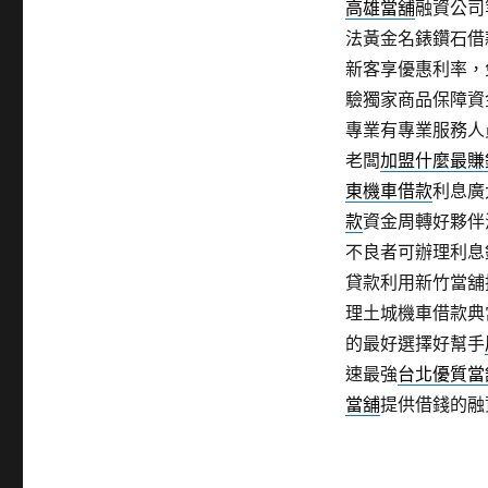
高雄當舖
融資公司
法黃金名錶鑽石借
新客享優惠利率，
驗獨家商品保障資
專業有專業服務人
老闆
加盟什麼最賺
東機車借款
利息廣
款
資金周轉好夥伴
不良者可辦理利息
貸款利用新竹當舖
理土城機車借款典
的最好選擇好幫手
速最強
台北優質當
當舖
提供借錢的融