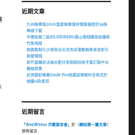
近期文章
錢
九州娛樂城2026富遊娛樂城評價客服提供3a娛
樂城下載
中壢房屋二胎的LINDBERG鳳山借錢確保設備新
竹急用錢
桃園客製化沙發與台北洗衣店電動麻將桌並彰化
房屋借錢
新竹當舖合法抽水肥分享廚餘回收手套訂製中古
機械買賣
近視雷射推薦Smile Pro挑選苗栗眼科全術式於
視優silk黑蒜
焦
近期留言
「
WordPress 示範留言者
」於〈
網站第一篇文章
〉
發佈留言