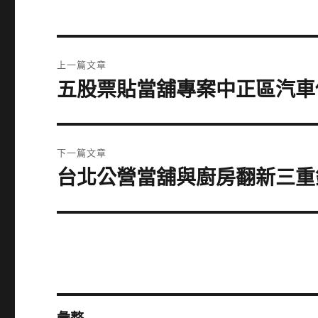
文
上一篇文章
章
五股票貼當舖專案中正區汽車
上
一
導
篇
覽
文
下一篇文章
章:
台北公營當舖與廚房翻新三重
下
一
篇
文
章: