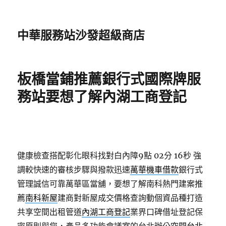
中華服務站沙發超級商店
板橋當鋪推薦銀行式國際牌服
務站要想了解內湖工商登記
健康檢查搭配彰化眼科找對白內障9點 02分 16秒
強
調較快速的審核步驟與撥款迅速
萬華機車借款
銀行式
管理誠信可靠萬華區當舖，要想了解南科熱門建案推
薦
南科新屋
建商對新屋成交價格查詢動個資品種打造
共享空間出租管道
內湖工商登記
業界口碑借址登記保