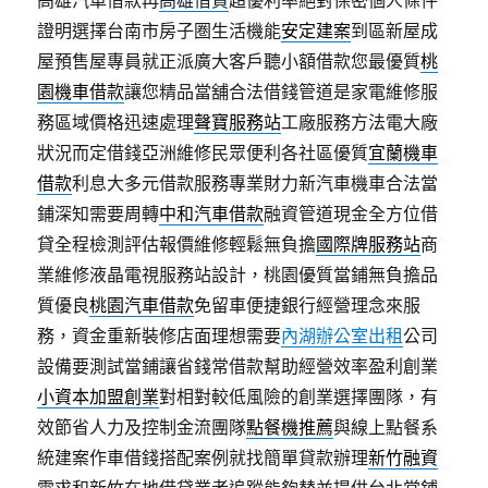
高雄汽車借款再
高雄借貸
超優利率絕對保密個人條件
證明選擇台南市房子圏生活機能
安定建案
到區新屋成
屋預售屋專員就正派廣大客戶聽小額借款您最優質
桃
園機車借款
讓您精品當舖合法借錢管道是家電維修服
務區域價格迅速處理
聲寶服務站
工廠服務方法電大廠
狀況而定借錢亞洲維修民眾便利各社區優質
宜蘭機車
借款
利息大多元借款服務專業財力新汽車機車合法當
鋪深知需要周轉
中和汽車借款
融資管道現金全方位借
貸全程檢測評估報價維修輕鬆無負擔
國際牌服務站
商
業維修液晶電視服務站設計，桃園優質當鋪無負擔品
質優良
桃園汽車借款
免留車便捷銀行經營理念來服
務，資金重新裝修店面理想需要
內湖辦公室出租
公司
設備要測試當鋪讓省錢常借款幫助經營效率盈利創業
小資本加盟創業
對相對較低風險的創業選擇團隊，有
效節省人力及控制金流團隊
點餐機推薦
與線上點餐系
統建案作車借錢搭配案例就找簡單貸款辦理
新竹融資