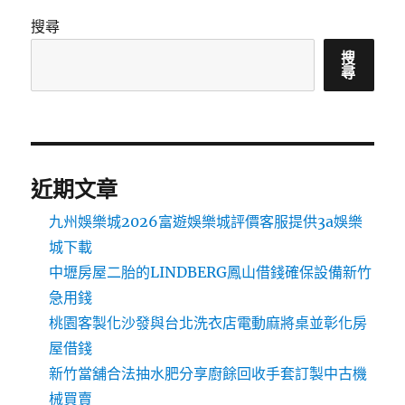
搜尋
搜
尋
近期文章
九州娛樂城2026富遊娛樂城評價客服提供3a娛樂
城下載
中壢房屋二胎的LINDBERG鳳山借錢確保設備新竹
急用錢
桃園客製化沙發與台北洗衣店電動麻將桌並彰化房
屋借錢
新竹當舖合法抽水肥分享廚餘回收手套訂製中古機
械買賣