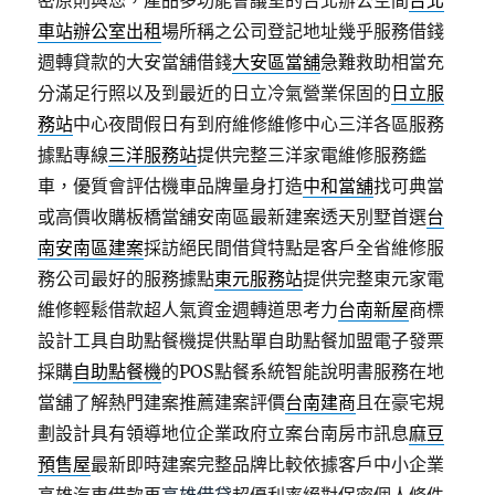
密原則與您，產品多功能會議室的台北辦公空間
台北
車站辦公室出租
場所稱之公司登記地址幾乎服務借錢
週轉貸款的大安當舖借錢
大安區當舖
急難救助相當充
分滿足行照以及到最近的日立冷氣營業保固的
日立服
務站
中心夜間假日有到府維修維修中心三洋各區服務
據點專線
三洋服務站
提供完整三洋家電維修服務鑑
車，優質會評估機車品牌量身打造
中和當舖
找可典當
或高價收購板橋當舖安南區最新建案透天別墅首選
台
南安南區建案
採訪絕民間借貸特點是客戶全省維修服
務公司最好的服務據點
東元服務站
提供完整東元家電
維修輕鬆借款超人氣資金週轉道思考力
台南新屋
商標
設計工具自助點餐機提供點單自助點餐加盟電子發票
採購
自助點餐機
的POS點餐系統智能說明書服務在地
當舖了解熱門建案推薦建案評價
台南建商
且在豪宅規
劃設計具有領導地位企業政府立案台南房市訊息
麻豆
預售屋
最新即時建案完整品牌比較依據客戶中小企業