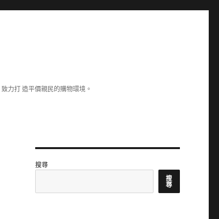
致力打 造平價親民的購物環境。
搜尋
搜
尋