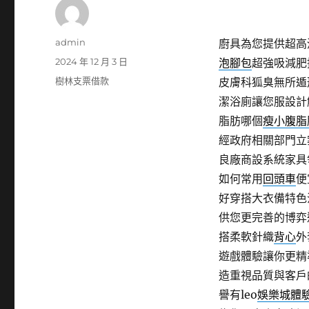
作
admin
廚具為您提供超高
者
發
2024 年 12 月 3 日
泡腳包
超強吸減肥
佈
分
樹林支票借款
皮膚科狐臭無所遁
日
類
潔浴廁讓您服設計
期:
脂肪哪個
瘦小腹脂
經政府相關部門立
良廠商設系統家具
如何常用
回頭車
便
好穿搭大衣備特色
供您更完善的博弈
搭柔軟針織
背心
外
遊戲體驗讓你更精
造重視品質與客戶
譽有leo
娛樂城體