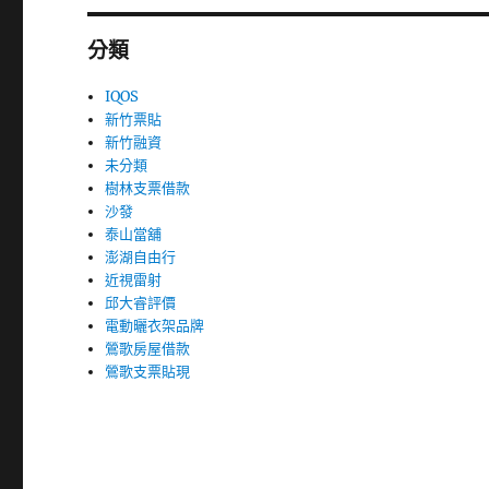
分類
IQOS
新竹票貼
新竹融資
未分類
樹林支票借款
沙發
泰山當舖
澎湖自由行
近視雷射
邱大睿評價
電動曬衣架品牌
鶯歌房屋借款
鶯歌支票貼現