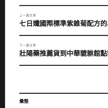
文
上一篇文章
章
七日孅國際標準紫錐菊配方的
上
一
導
篇
覽
文
下一篇文章
章:
壯陽藥推薦貨到中華貔貅館點
下
一
篇
文
章:
彙整