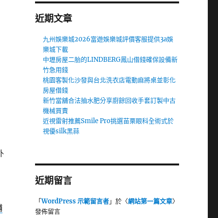
近期文章
九州娛樂城2026富遊娛樂城評價客服提供3a娛
樂城下載
中壢房屋二胎的LINDBERG鳳山借錢確保設備新
竹急用錢
桃園客製化沙發與台北洗衣店電動麻將桌並彰化
房屋借錢
新竹當舖合法抽水肥分享廚餘回收手套訂製中古
機械買賣
近視雷射推薦Smile Pro挑選苗栗眼科全術式於
視優silk黑蒜
外
近期留言
「
WordPress 示範留言者
」於〈
網站第一篇文章
〉
鋪
發佈留言