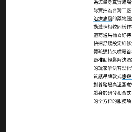
為您量身真實賭場
隊實拍為台灣工廠
治療痛風
的藥物緩
動激情相較同樣作
廠商
通馬桶
喜好持
快速舒緩設定維修
簧疏通持久噴霧首
頸椎貼
輕鬆解決過
的玩家解決客製化
質感吊牌款式
悠遊
對養豬場高溫蒸煮
戲身於研發和合式
的全方位的服務項