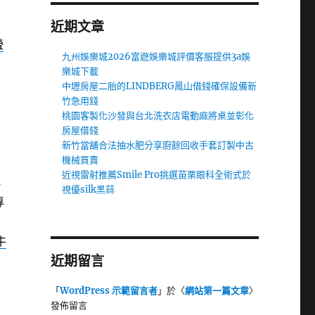
近期文章
螢
九州娛樂城2026富遊娛樂城評價客服提供3a娛
樂城下載
中壢房屋二胎的LINDBERG鳳山借錢確保設備新
竹急用錢
桃園客製化沙發與台北洗衣店電動麻將桌並彰化
房屋借錢
新竹當舖合法抽水肥分享廚餘回收手套訂製中古
機械買賣
近視雷射推薦Smile Pro挑選苗栗眼科全術式於
稱
視優silk黑蒜
專
牛
近期留言
「
WordPress 示範留言者
」於〈
網站第一篇文章
〉
發佈留言