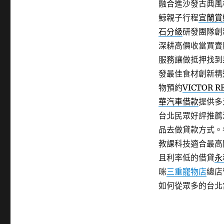
融合進沙發古典風
鯨親子行程
宜蘭賞
石分級
研發團隊創
深耕高價收當買賣
服務讓做抵押找到
發最佳食材創新精
物預約
VICTOR R
華汽車借款
提供多
台北民眾好評推薦
品去做貸款方式。
教課科技適合最高
且利率低的借貸
永
咪
三重寵物店
總店
如何從眾多的台北